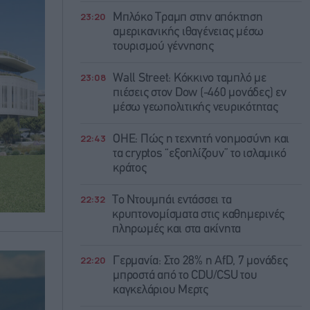
23:20
Μπλόκο Τραμπ στην απόκτηση
αμερικανικής ιθαγένειας μέσω
τουρισμού γέννησης
23:08
Wall Street: Κόκκινο ταμπλό με
πιέσεις στον Dow (-460 μονάδες) εν
μέσω γεωπολιτικής νευρικότητας
22:43
ΟΗΕ: Πώς η τεχνητή νοημοσύνη και
τα cryptos “εξοπλίζουν” το ισλαμικό
κράτος
22:32
Το Ντουμπάι εντάσσει τα
κρυπτονομίσματα στις καθημερινές
πληρωμές και στα ακίνητα
22:20
Γερμανία: Στο 28% η AfD, 7 μονάδες
μπροστά από το CDU/CSU του
καγκελάριου Μερτς