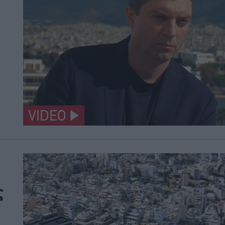
VIDEO
ς