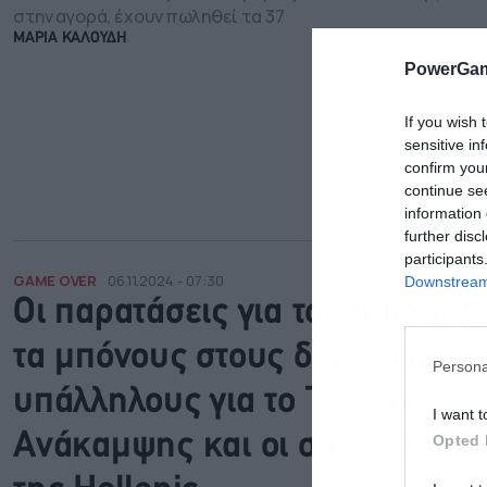
στην αγορά, έχουν πωληθεί τα 37
ΜΑΡΙΑ ΚΑΛΟΥΔΗ
PowerGam
If you wish 
sensitive in
confirm you
continue se
information 
further disc
participants
GAME OVER
06.11.2024 - 07:30
Downstream 
Οι παρατάσεις για τον Δαίδαλο,
τα μπόνους στους δημοσίους
Persona
υπάλληλους για το Ταμείο
I want t
Ανάκαμψης και οι συζητήσεις
Opted 