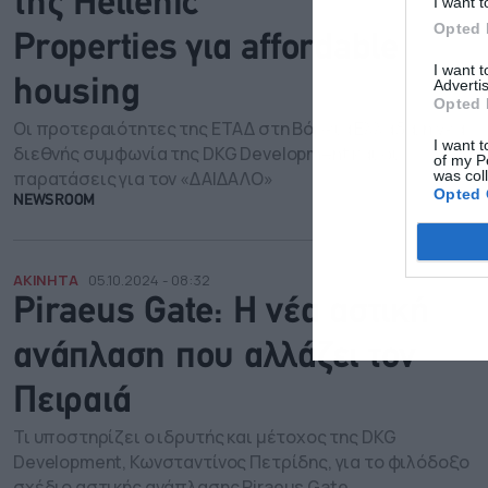
της Hellenic
I want t
Opted 
Properties για affordable
I want 
Advertis
housing
Opted 
Οι προτεραιότητες της ΕΤΑΔ στη Βόρεια Ελλάδα, η νέα
I want t
διεθνής συμφωνία της DKG Development και οι
of my P
παρατάσεις για τον «ΔΑΙΔΑΛΟ»
was col
Opted 
NEWSROOM
ΑΚΙΝΗΤΑ
05.10.2024 - 08:32
Piraeus Gate: Η νέα αστική
ανάπλαση που αλλάζει τον
Πειραιά
Τι υποστηρίζει ο ιδρυτής και μέτοχος της DKG
Development, Κωνσταντίνος Πετρίδης, για το φιλόδοξο
σχέδιο αστικής ανάπλασης Piraeus Gate