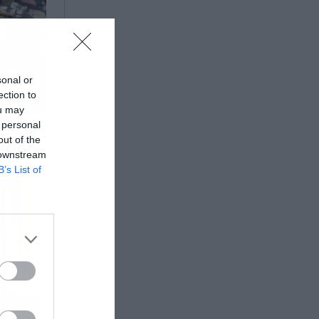
sonal or
ection to
ou may
 personal
out of the
 downstream
B’s List of