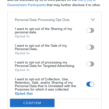
Downstream Participants
that may further disclose it to other
της με plug-in και ηλεκτρικά
third parties.
Σε αντικατάσταση των εταιρικών οχημάτων με plug-in και
ηλεκτρικά έχει προχωρήσει η Ogilvy Greece
Personal Data Processing Opt Outs
NEWSROOM
I want to opt-out of the Sharing of my
personal data.
Opted In
ΡΟΗ ΕΙΔΗΣΕΩΝ
ΔΗΜΟΦΙΛΗ
I want to opt-out of the Sale of my
Personal Data.
10:06
Γερμανία: Άνοδος στη βιομηχανική παραγωγή για 3ο
Opted In
μήνα χάρη στην αυτοκινητοβιομηχανία
I want to opt-out of processing my
Personal Data for Targeted Advertising.
09:56
Η νέα συσκευή της OpenAI θα έχει σχήμα ντόνατ και
Opted In
θα κοστίζει πάνω από 300 δολάρια
I want to opt-out of Collection, Use,
Retention, Sale, and/or Sharing of my
09:47
Τα πιο ασυνήθιστα ονόματα της Παναγίας στην
Personal Data that Is Unrelated with the
Ελλάδα – Από την Παναγία Καβουριανή μέχρι την
Purposes for which it was collected.
Opted Out
Αρκουδιώτισσα
CONFIRM
09:36
118 κατεδαφιστέα κτίρια σε 6 περιφέρειες μετά την