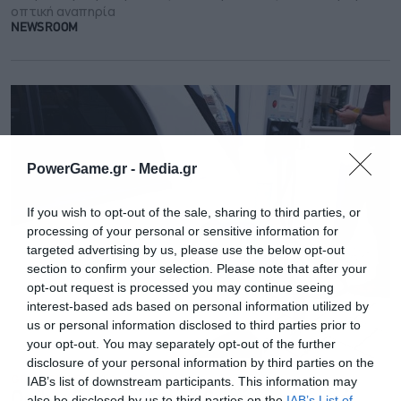
οπτική αναπηρία
NEWSROOM
PowerGame.gr -
Media.gr
If you wish to opt-out of the sale, sharing to third parties, or
processing of your personal or sensitive information for
targeted advertising by us, please use the below opt-out
section to confirm your selection. Please note that after your
opt-out request is processed you may continue seeing
interest-based ads based on personal information utilized by
us or personal information disclosed to third parties prior to
your opt-out. You may separately opt-out of the further
disclosure of your personal information by third parties on the
GREEN POWER
18.04.2024 - 14:16
IAB’s list of downstream participants. This information may
Ogilvy Greece: Αντικαθιστά τα οχήματά
also be disclosed by us to third parties on the
IAB’s List of