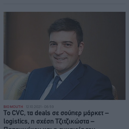
BIG MOUTH
12.10.2021 - 06:59
Το CVC, τα deals σε σούπερ μάρκετ –
logistics, η σχέση Τζιτζικώστα –