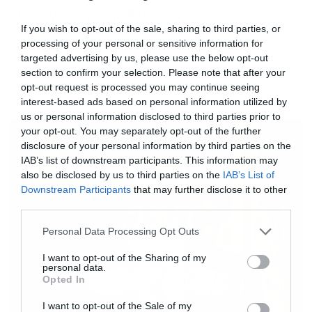
αναγέννησης της Εύβοιας
If you wish to opt-out of the sale, sharing to third parties, or
Στην Εύβοια και το συνολικό κόστος ανοικοδόμησης της
processing of your personal or sensitive information for
αναφέρθηκε ο Σ. Μπένος ενώ έκανε λόγο για πάρτι ανομίας
targeted advertising by us, please use the below opt-out
στο 70% των εδαφών της χώρας από την έλλειψη κανόνων
section to confirm your selection. Please note that after your
NEWSROOM
opt-out request is processed you may continue seeing
interest-based ads based on personal information utilized by
us or personal information disclosed to third parties prior to
your opt-out. You may separately opt-out of the further
disclosure of your personal information by third parties on the
IAB’s list of downstream participants. This information may
also be disclosed by us to third parties on the
IAB’s List of
Downstream Participants
that may further disclose it to other
third parties.
Personal Data Processing Opt Outs
I want to opt-out of the Sharing of my
personal data.
Opted In
I want to opt-out of the Sale of my