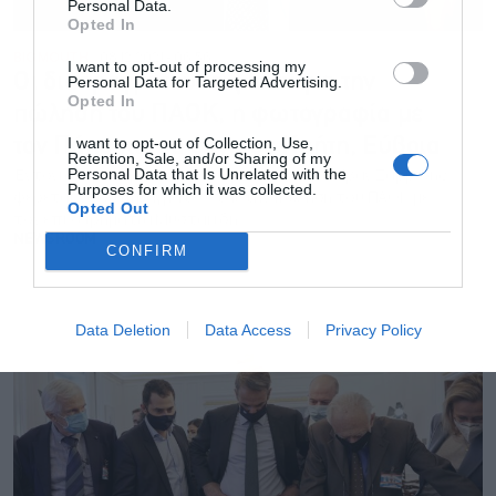
Personal Data.
Opted In
BIG MOUTH
08.12.2021 - 06:56
I want to opt-out of processing my
Οι διαπραγματεύσεις Ιβάν για την
Personal Data for Targeted Advertising.
Opted In
πώληση του ΠΑΟΚ, η φωτογραφία με
I want to opt-out of Collection, Use,
τον Πάπα και τα έργα σε Κρήτη, Εύβοια
Retention, Sale, and/or Sharing of my
Έντονη φημολογία, σύμφωνα με την οποία ο Ιβάν Σαββίδης
Personal Data that Is Unrelated with the
Purposes for which it was collected.
φέρεται να διαπραγματεύεται την πώληση του ΠΑΟΚ με
Opted Out
τον επιχειρηματία Μυστακίδη
NEWSROOM
CONFIRM
Data Deletion
Data Access
Privacy Policy