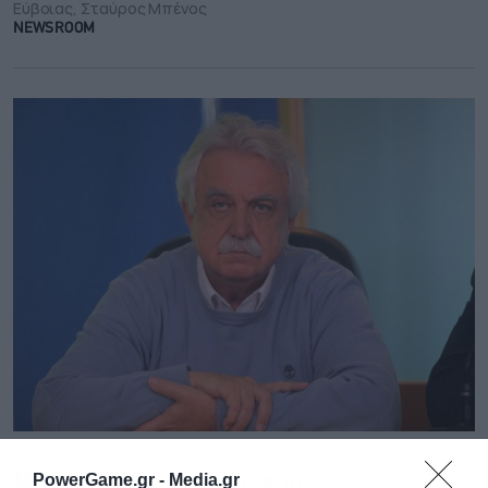
Εύβοιας, Σταύρος Μπένος
NEWSROOM
ΕΛΛΑΔΑ
15.12.2021 - 13:30
PowerGame.gr -
Media.gr
Μπένος: 300 εκατ. το κόστος