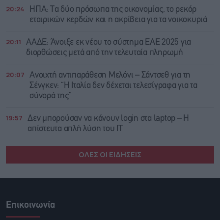
20:24
ΗΠΑ: Τα δύο πρόσωπα της οικονομίας, το ρεκόρ
εταιρικών κερδών και η ακρίβεια για τα νοικοκυριά
20:11
ΑΑΔΕ: Άνοιξε εκ νέου το σύστημα ΕΑΕ 2025 για
διορθώσεις μετά από την τελευταία πληρωμή
20:07
Ανοιχτή αντιπαράθεση Μελόνι – Σάντσεθ για τη
Σένγκεν: “Η Ιταλία δεν δέχεται τελεσίγραφα για τα
σύνορά της”
19:57
Δεν μπορούσαν να κάνουν login στα laptop – Η
απίστευτα απλή λύση του IT
ΟΛΕΣ ΟΙ ΕΙΔΗΣΕΙΣ
Επικοινωνία