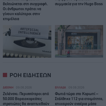
βελτιώνεται στη συγγραφή.
συμμαχία για την Hugo Boss
Οι άνθρωποι πρέπει να
γίνουν καλύτεροι στην
επιμέλεια
ΡΟΗ ΕΙΔΗΣΕΩΝ
ΔΙΕΘΝΗ
09.08.2026
ΕΛΛΑΔΑ
09.08.2026
Ζελένσκι: Περισσότεροι από
Φωτιά τώρα στο Κορωπί –
50.000 Βορειοκορεάτες
Στάλθηκε 112 για ετοιμότητα,
στρατιώτες θα αναπτυχθούν
επιχειρούν εναέρια μέσα