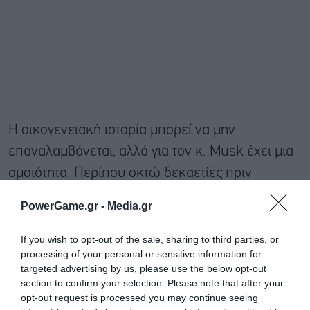
Η οικογενειακή ιστορία μπορεί να μην
επαναλαμβάνεται, αλλά για τον κ. Musk έχει μια
ομοιότητα. Περίπου οκτώ δεκαετίες πριν
δημοσιεύσει το μήνυμά του για τη δημιουργία της
PowerGame.gr -
Media.gr
«Αρειανής τεχνοκρατίας», ο παππούς του, ο
Καναδός Joshua Haldeman, είχε προσχωρήσει
If you wish to opt-out of the sale, sharing to third parties, or
processing of your personal or sensitive information for
σε ένα κίνημα με την ονομασία Technocracy
targeted advertising by us, please use the below opt-out
Incorporated. Στόχος του ήταν να μεταμορφώσει
section to confirm your selection. Please note that after your
opt-out request is processed you may continue seeing
τον Καναδά και την Αμερική σε «Τεχνοκρατία»,