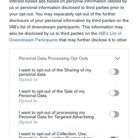
interest-based ads based on personal information utilized by
μια κοινωνία που θα αξιοποιούσε τις ραγδαίες
us or personal information disclosed to third parties prior to
your opt-out. You may separately opt-out of the further
τεχνολογικές αλλαγές εγκαταλείποντας τη
disclosure of your personal information by third parties on the
δημοκρατία υπέρ μιας διακυβέρνησης από
IAB’s list of downstream participants. This information may
also be disclosed by us to third parties on the
IAB’s List of
μηχανικούς και άλλους τεχνικούς
Downstream Participants
that may further disclose it to other
εμπειρογνώμονες. Στα τέλη της δεκαετίας του
third parties.
Εγγραφή στο
1940, ο Haldeman κατέληξε στο συμπέρασμα ότι
newsletter
Personal Data Processing Opt Outs
«η καναδική κυβέρνηση ασκούσε υπερβολικό
I want to opt-out of the Sharing of my
έλεγχο στις ζωές των ατόμων και ότι η χώρα
personal data.
Opted In
είχε μαλακώσει», γράφει ο Walter Isaacson στη
I want to opt-out of the Sale of my
βιογραφία του, «Elon Musk». Ο Haldeman
Personal Data.
Αποδέχομαι τους
όρους χρήσης
*
Opted In
μετέφερε την οικογένειά του στη Νότια Αφρική
και την πολιτική απορρήτου
το 1950, καθώς το καθεστώς του απαρτχάιντ
I want to opt-out of processing my
Personal Data for Targeted Advertising.
εδραίωνε την εξουσία της.
Εγγραφή
Opted In
I want to opt-out of Collection, Use,
Την εποχή που ο κ. Musk ήταν στο γυμνάσιο, τη
Retention, Sale, and/or Sharing of my