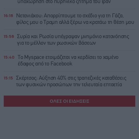
υποχώρηση στο πυρηνικό ζήτημα του Ιράν
16:18
Νετανιάχου: Απορρίπτουμε το σχέδιο για τη Γάζα,
φίλος μου ο Τραμπ αλλά ξέρω να κρατάω τη θέση μου
15:58
Συρία και Ρωσία υπέγραψαν μνημόνιο κατανόησης
για το μέλλον των ρωσικών βάσεων
15:40
Το Myspace ετοιμάζεται να κερδίσει το χαμένο
έδαφος από το Facebook
15:15
Σκέρτσος: Αύξηση 40% στις τραπεζικές καταθέσεις
των φυσικών προσώπων την τελευταία επταετία
ΟΛΕΣ ΟΙ ΕΙΔΗΣΕΙΣ