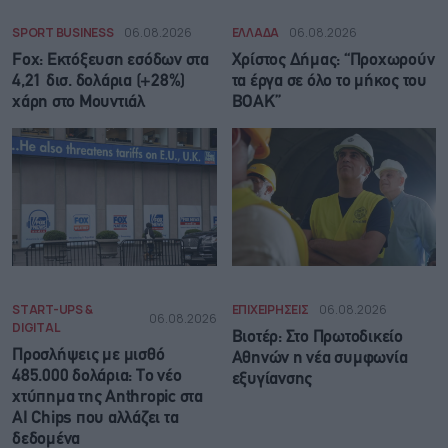
SPORT BUSINESS
06.08.2026
ΕΛΛΑΔΑ
06.08.2026
Fox: Εκτόξευση εσόδων στα
Χρίστος Δήμας: “Προχωρούν
4,21 δισ. δολάρια (+28%)
τα έργα σε όλο το μήκος του
χάρη στο Μουντιάλ
ΒΟΑΚ”
START-UPS &
ΕΠΙΧΕΙΡΗΣΕΙΣ
06.08.2026
06.08.2026
DIGITAL
Βιοτέρ: Στο Πρωτοδικείο
Προσλήψεις με μισθό
Αθηνών η νέα συμφωνία
485.000 δολάρια: Το νέο
εξυγίανσης
χτύπημα της Anthropic στα
AI Chips που αλλάζει τα
δεδομένα