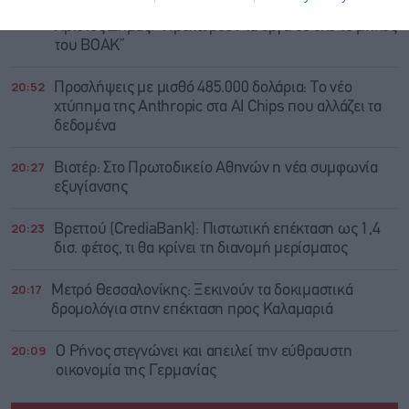
20:54
Χρίστος Δήμας: “Προχωρούν τα έργα σε όλο το μήκος
του ΒΟΑΚ”
20:52
Προσλήψεις με μισθό 485.000 δολάρια: Το νέο
χτύπημα της Anthropic στα AI Chips που αλλάζει τα
δεδομένα
20:27
Βιοτέρ: Στο Πρωτοδικείο Αθηνών η νέα συμφωνία
εξυγίανσης
20:23
Βρεττού (CrediaBank): Πιστωτική επέκταση ως 1,4
δισ. φέτος, τι θα κρίνει τη διανομή μερίσματος
20:17
Μετρό Θεσσαλονίκης: Ξεκινούν τα δοκιμαστικά
δρομολόγια στην επέκταση προς Καλαμαριά
20:09
Ο Ρήνος στεγνώνει και απειλεί την εύθραυστη
οικονομία της Γερμανίας