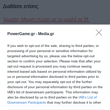
Διαβάστε επίσης
Χρυσός: Μικρή πτώση με το μυαλό σε Μ.
Ανατολή και Κίνα
PowerGame.gr -
Media.gr
Μικρή άνοδος για το πετρέλαιο, σταθερά πάνω
If you wish to opt-out of the sale, sharing to third parties, or
από τα 100 δολάρια
processing of your personal or sensitive information for
targeted advertising by us, please use the below opt-out
Η άνοδος των αποδόσεων στα αμερικανικά
section to confirm your selection. Please note that after your
opt-out request is processed you may continue seeing
ομόλογα και οι προκλήσεις του Γουόρς
interest-based ads based on personal information utilized by
us or personal information disclosed to third parties prior to
your opt-out. You may separately opt-out of the further
Ακολουθήστε το Powergame.gr στο
Google
disclosure of your personal information by third parties on the
για άμεση και έγκυρη οικονομική
News
IAB’s list of downstream participants. This information may
also be disclosed by us to third parties on the
IAB’s List of
ενημέρωση!
Downstream Participants
that may further disclose it to other
third parties.