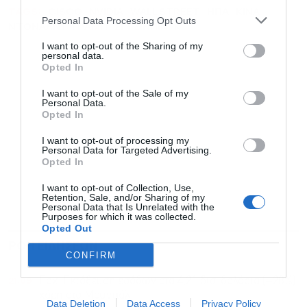
TAGS:
CISCO
NVIDIA
WALL STREET
ΗΠΑ
ΚΙΝΑ
Personal Data Processing Opt Outs
ΝΤΟΝΑΛΝΤ ΤΡΑΜΠ
ΣΙ ΤΖΙΝΠΙΝΓΚ
I want to opt-out of the Sharing of my
personal data.
Opted In
I want to opt-out of the Sale of my
Personal Data.
Opted In
I want to opt-out of processing my
Personal Data for Targeted Advertising.
Opted In
I want to opt-out of Collection, Use,
Retention, Sale, and/or Sharing of my
Personal Data that Is Unrelated with the
Purposes for which it was collected.
Opted Out
ΡΟΗ ΕΙΔΗΣΕΩΝ
ΔΗΜΟΦΙΛΗ
CONFIRM
21:09
Fox: Εκτόξευση εσόδων στα 4,21 δισ. δολάρια (+28%)
χάρη στο Μουντιάλ
Data Deletion
Data Access
Privacy Policy