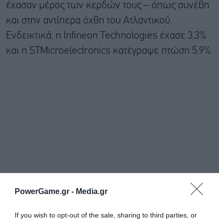
έχασαν μέρος των κερδών τους – όπως συνέβη
και στην αντίπερα όχθη του Ατλαντικού.
Ενδεικτικά, η Infineon Technologies έχασε 3,3%
και η STMicroelectronics κατέγραψε πτώση 5,9%.
PowerGame.gr -
Media.gr
Στον φαρμακευτικό κλάδο, η GSK υποχώρησε
If you wish to opt-out of the sale, sharing to third parties, or
κατά 0,5% αφού ανακοίνωσε συμφωνία