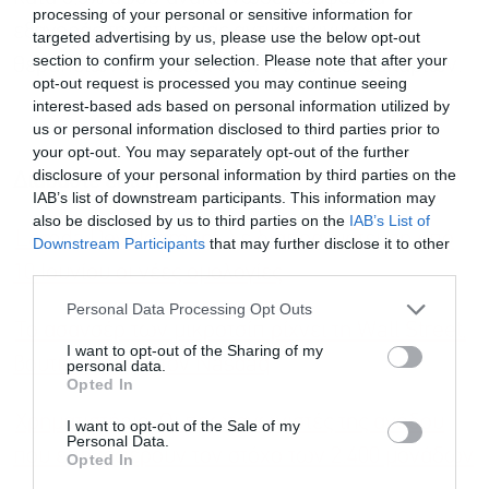
processing of your personal or sensitive information for
εξαγοράς της εταιρείας αντικαρκινικών
targeted advertising by us, please use the below opt-out
section to confirm your selection. Please note that after your
θεραπειών Nuvalent έναντι 10,6 δισ. δολαρίων.
opt-out request is processed you may continue seeing
interest-based ads based on personal information utilized by
us or personal information disclosed to third parties prior to
your opt-out. You may separately opt-out of the further
disclosure of your personal information by third parties on the
Διαβάστε επίσης
IAB’s list of downstream participants. This information may
also be disclosed by us to third parties on the
IAB’s List of
Lamda Development: Σε διαπραγμάτευση από
Downstream Participants
that may further disclose it to other
third parties.
10 Ιουνίου οι νέες ομολογίες
Personal Data Processing Opt Outs
Το ασανσέρ των μικροτσίπ ρίχνει τη Wall Street,
I want to opt-out of the Sharing of my
βουτιά 2,5% για τον Nasdaq
personal data.
Opted In
Χρηματιστήριο: Οι πρωταγωνιστές της ανόδου
I want to opt-out of the Sale of my
Personal Data.
που επαναφέρουν τον στόχο των 2.400 μονάδων
Opted In