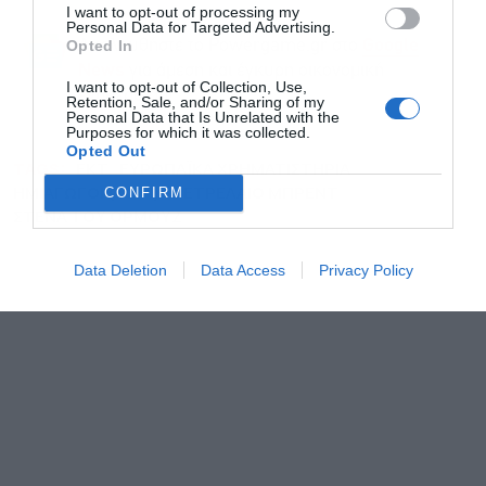
I want to opt-out of processing my
Personal Data for Targeted Advertising.
Opted In
Ακολουθήστε το Powergame.gr στο
Google
για άμεση και έγκυρη οικονομική
News
I want to opt-out of Collection, Use,
ενημέρωση!
Retention, Sale, and/or Sharing of my
Personal Data that Is Unrelated with the
Purposes for which it was collected.
Opted Out
TAGS:
ΕΚΤ
ΕΥΡΩΠΑΪΚΑ ΧΡΗΜΑΤΙΣΤΗΡΙΑ
ΗΜΙΑΓΩΓΟΙ (ΤΣΙΠ)
ΠΕΤΡΕΛΑΙΟ ΜΠΡΕΝΤ
CONFIRM
ΣΤΕΝΑ ΤΟΥ ΟΡΜΟΥΖ
Data Deletion
Data Access
Privacy Policy