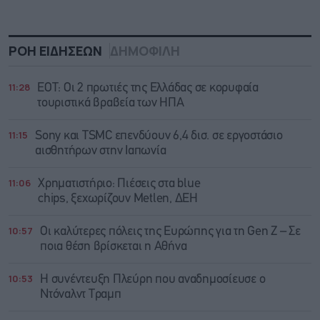
ΡΟΗ ΕΙΔΗΣΕΩΝ
ΔΗΜΟΦΙΛΗ
11:28
ΕΟΤ: Οι 2 πρωτιές της Ελλάδας σε κορυφαία
τουριστικά βραβεία των ΗΠΑ
11:15
Sony και TSMC επενδύουν 6,4 δισ. σε εργοστάσιο
αισθητήρων στην Ιαπωνία
11:06
Χρηματιστήριο: Πιέσεις στα blue
chips, ξεχωρίζουν Metlen, ΔΕΗ
10:57
Οι καλύτερες πόλεις της Ευρώπης για τη Gen Z – Σε
ποια θέση βρίσκεται η Αθήνα
10:53
Η συνέντευξη Πλεύρη που αναδημοσίευσε ο
Ντόναλντ Τραμπ