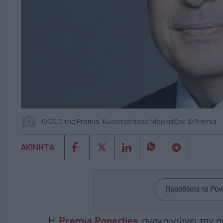
Ο CEO της Premia, Κωνσταντίνος Μαρκάζος © Premia
ΑΚΙΝΗΤΑ
Προσθέστε το Po
Η
Premia Poperties
ανακοινώνει την 