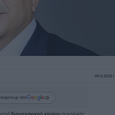
05.12.2022 |
wergame.gr στην
αγορά
βιομηχανικού κτιρίου
συνολικής