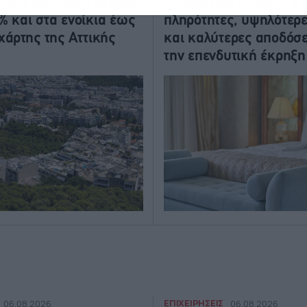
Ράλι στις τιμές αγοράς
Ξενοδοχεία Αθήνας: Σ
% και στα ενοίκια έως
πληρότητες, υψηλότερε
 χάρτης της Αττικής
και καλύτερες αποδόσε
την επενδυτική έκρηξη
ΕΠΙΧΕΙΡΗΣΕΙΣ
06.08.2026
06.08.2026