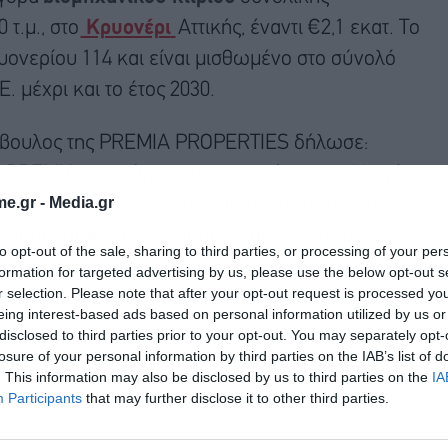
 τ.μ., στο
Κρυονέρι
Αττικής, έναντι €2,1 εκατ. Το
υονερίου 114 και είναι μισθωμένο στο σύνολό
 μέχρι και το έτος 2030.
βουλος της PREMIA PROPERTIES δήλωσε:
υ η PREMIA προχώρησε σε μια ακόμα συναλλαγή
e.gr -
Media.gr
 το χαρτοφυλάκιο βιομηχανικών ακινήτων της με
εισοδήματος. Συνεχίζουμε με συνέπεια το
to opt-out of the sale, sharing to third parties, or processing of your per
ς στη βελτιστοποίηση της σύνθεσης και στη
formation for targeted advertising by us, please use the below opt-out s
r selection. Please note that after your opt-out request is processed y
υλακίου της PREMIA».
eing interest-based ads based on personal information utilized by us or
disclosed to third parties prior to your opt-out. You may separately opt-
losure of your personal information by third parties on the IAB’s list of
. This information may also be disclosed by us to third parties on the
IA
Participants
that may further disclose it to other third parties.