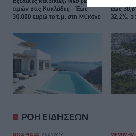
Εξοχικές κατοικίες: Νέο ρεκόρ
Ακίνητα: 
τιμών στις Κυκλάδες – Έως
έως 30,6
30.000 ευρώ το τ.μ. στη Μύκονο
32,2%, ο
ΡΟΗ ΕΙΔΗΣΕΩΝ
ΕΠΙΧΕΙΡΗΣΕΙΣ
ΟΙΚΟΝΟΜΙΑ
06.08.2026