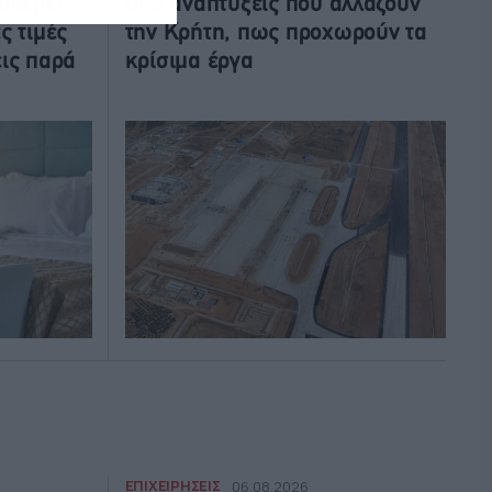
ταθερές
Οι 5 αναπτύξεις που αλλάζουν
ς τιμές
την Κρήτη, πως προχωρούν τα
ις παρά
κρίσιμα έργα
ΕΠΙΧΕΙΡΗΣΕΙΣ
06.08.2026