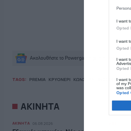
Persona
I want t
Opted 
I want t
Opted 
Ακολουθήστε το Powergame.gr στο
Google Ne
I want 
Advertis
Opted 
TAGS:
PREMIA
ΚΡΥΟΝΕΡΙ
ΚΩΝΣΤΑΝΤΙΝΟΣ ΜΑΡΚΑΖ
I want t
of my P
was col
Opted 
ΑΚΙΝΗΤΑ
ΑΚΙΝΗΤΑ
ΑΚΙΝΗΤΑ
06.08.2026
06