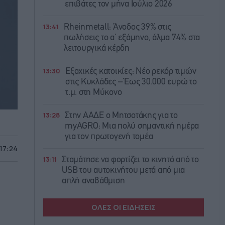
επιβάτες τον μήνα Ιούλιο 2026
13:41
Rheinmetall: Άνοδος 39% στις
πωλήσεις το α’ εξάμηνο, άλμα 74% στα
λειτουργικά κέρδη
13:30
Εξοχικές κατοικίες: Νέο ρεκόρ τιμών
στις Κυκλάδες – Έως 30.000 ευρώ το
τ.μ. στη Μύκονο
13:28
Στην ΑΑΔΕ ο Μητσοτάκης για το
myAGRO: Μια πολύ σημαντική ημέρα
για τον πρωτογενή τομέα
 17:24
13:11
Σταμάτησε να φορτίζει το κινητό από το
USB του αυτοκινήτου μετά από μια
απλή αναβάθμιση
ΟΛΕΣ ΟΙ ΕΙΔΗΣΕΙΣ