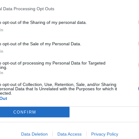
l Data Processing Opt Outs
o opt-out of the Sharing of my personal data.
In
o opt-out of the Sale of my Personal Data.
In
για άμεση και έγκυρη οικονομική ενημέρωση!
ws
to opt-out of processing my Personal Data for Targeted
ing.
In
ΟΣ
o opt-out of Collection, Use, Retention, Sale, and/or Sharing
ersonal Data that Is Unrelated with the Purposes for which it
lected.
Out
CONFIRM
ΑΚΙΝΗΤΑ
.08.2026
06.08.2026
Data Deletion
Data Access
Privacy Policy