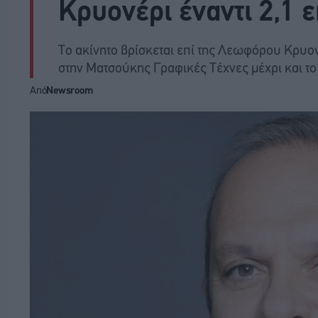
Κρυονέρι έναντι 2,1 
Το ακίνητο βρίσκεται επί της Λεωφόρου Κρυον
στην Ματσούκης Γραφικές Τέχνες μέχρι και το
Από
Newsroom