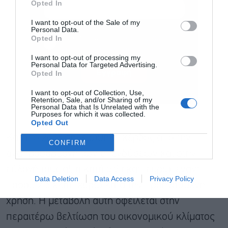
Opted In
I want to opt-out of the Sale of my
Personal Data.
Αποδέχομαι τους
όρους χρήσης
*
Opted In
και την πολιτική απορρήτου
I want to opt-out of processing my
Personal Data for Targeted Advertising.
Εγγραφή
Opted In
I want to opt-out of Collection, Use,
Retention, Sale, and/or Sharing of my
Personal Data that Is Unrelated with the
Purposes for which it was collected.
Opted Out
Κατά το 2023 σημειώθηκε κέρδος από την
CONFIRM
αναπροσαρμογή των επενδύσεων και στην
εύλογή τους αξία κατά 5,9 εκατ. ευρώ, έναντι
Data Deletion
Data Access
Privacy Policy
ποσού 2,5 εκατ. ευρώ κατά την προηγούμενη
χρήση. Η μεταβολή αυτή οφείλεται στην
περαιτέρω βελτίωση του οικονομικού κλίματος