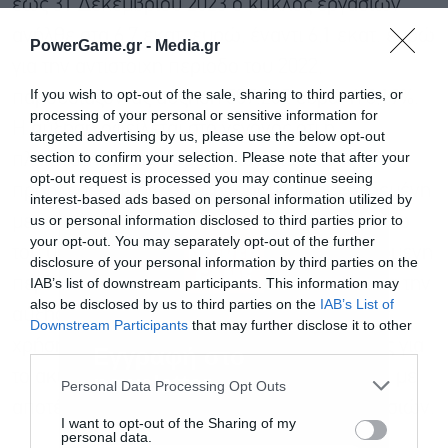
έως 31 Δεκεμβρίου 2023 ο κύκλος εργασιών
ανήλθε στα 6,7 εκατ. ευρώ, έναντι 6,1 εκατ. ευρώ
PowerGame.gr -
Media.gr
για την αντίστοιχη περίοδο του 2022,
If you wish to opt-out of the sale, sharing to third parties, or
παρουσιάζοντας αύξηση 507.202 ευρώ ή 8,19%.
processing of your personal or sensitive information for
Η αύξηση οφείλεται στο γεγονός ότι η
targeted advertising by us, please use the below opt-out
section to confirm your selection. Please note that after your
πλειονότητα των συμβάσεων μίσθωσης
opt-out request is processed you may continue seeing
προβλέπει ετήσια αναπροσαρμογή συνδεδεμένη
interest-based ads based on personal information utilized by
us or personal information disclosed to third parties prior to
με τον Δείκτη Τιμών Καταναλωτή (ΔΤΚ). Λόγω
your opt-out. You may separately opt-out of the further
του υψηλού πληθωρισμού κατά την εξεταζόμενη
disclosure of your personal information by third parties on the
IAB’s list of downstream participants. This information may
περίοδο, ο ΔΤΚ ήταν υψηλός, με αποτέλεσμα την
also be disclosed by us to third parties on the
IAB’s List of
αύξηση των μισθωμάτων. Επίσης, εντός της
Downstream Participants
that may further disclose it to other
χρήσης συνήφθησαν καινούργιες μισθώσεις για
third parties.
Εγγραφή στο
το ακίνητο της Εταιρείας στη Μεταμόρφωση, με
newsletter
Personal Data Processing Opt Outs
αποτέλεσμα τη διεύρυνση του κύκλου εργασιών.
I want to opt-out of the Sharing of my
personal data.