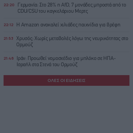
22:20
Γερμανία: Στο 28% η AfD, 7 μονάδες μπροστά από το
CDU/CSU του καγκελάριου Μερτς
22:12
Η Amazon ανακαλεί χιλιάδες παιχνίδια για βρέφη
21:53
Χρυσός: Χωρίς μεταβολές λόγω της νευρικότητας στο
Ορμούζ
21:48
Ιράν: Προωθεί νομοσχέδιο για μπλόκο σε ΗΠΑ-
Ισραήλ στα Στενά του Ορμούζ
ΟΛΕΣ ΟΙ ΕΙΔΗΣΕΙΣ