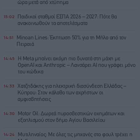
ώρα μετά από χτύπημα
15:02
Παιδικοί σταθμοί ΕΣΠΑ 2026 – 2027: Πότε θα
ανακοινωθούν τα αποτελέσματα
14:51
Minoan Lines: Έκπτωση 50% για τη Μήλο από τον
Πειραιά
14:45
Η Meta μπαίνει ακόμη πιο δυνατά στη μάχη με
OpenAI και Anthropic – Λανσάρει AI που γράφει μόνο
του κώδικα
14:33
Χατζηδάκης για ηλεκτρική διασύνδεση Ελλάδας –
Κύπρου: Στον κάλαθο των αχρήστων οι
αμφισβητήσεις
14:30
Motor Oil: Δωρεά πυροσβεστικών οχημάτων και
εξοπλισμού στον δήμο Αγίου Βασιλείου
14:24
Μυτιληναίος: Με όλες τις μηχανές στο φουλ τρέχει η