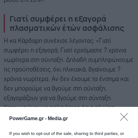
μισθό επί 20%».
Γιατί συμφέρει η εξαγορά
πλασματικών έτών ασφάλισης
Η κα Κάρδαρη συνέχισε λέγοντας: «Γιατί
συμφέρει η εξαγορά; Γιατί ερχόμαστε 7 χρόνια
νωρίτερα στη σύνταξη. Δηλαδή συμπληρώνουμε
τις προϋποθέσεις, όχι ηλικιακά, βγαίνουμε 7
χρόνια νωρίτερα. Αν δεν έχουμε τα ένσημα και
δεν μπορούμε να βγούμε στη σύνταξη,
εξαγοράζουν για να βγούμε στη σύνταξη.
Κατοχυρώνουμε παλαιότερα όρια ηλικίας.
Ενδεχομένως να μην οδηγηθούμε υποχρεωτικά
PowerGame.gr -
Media.gr
στα 62 με 40 έτη και φυσικά εφόσον τα
If you wish to opt-out of the sale, sharing to third parties, or
πληρώνουμε έχουμε υψηλότερη ανταποδοτική