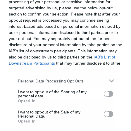
processing of your personal or sensitive information for
σύνταξη, η οποία χτίζεται από τις εισφορές μας
targeted advertising by us, please use the below opt-out
section to confirm your selection. Please note that after your
από το 2002 και μετά που καταβάλλουμε για το
opt-out request is processed you may continue seeing
ασφαλιστικό».
interest-based ads based on personal information utilized by
us or personal information disclosed to third parties prior to
your opt-out. You may separately opt-out of the further
disclosure of your personal information by third parties on the
IAB’s list of downstream participants. This information may
also be disclosed by us to third parties on the
IAB’s List of
Downstream Participants
that may further disclose it to other
third parties.
Εγγραφή στο
newsletter
Personal Data Processing Opt Outs
I want to opt-out of the Sharing of my
personal data.
Opted In
I want to opt-out of the Sale of my
Personal Data.
Η εργατολόγος συμπληρώνοντας είπε: «Ο
Αποδέχομαι τους
όρους χρήσης
*
Opted In
κόσμος βγαίνει συνεχώς και ειδικά στο τέλος του
και την πολιτική απορρήτου