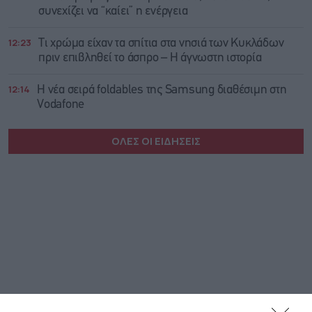
συνεχίζει να “καίει” η ενέργεια
12:23
Τι χρώμα είχαν τα σπίτια στα νησιά των Κυκλάδων
πριν επιβληθεί το άσπρο – Η άγνωστη ιστορία
12:14
Η νέα σειρά foldables της Samsung διαθέσιμη στη
Vodafone
ΟΛΕΣ ΟΙ ΕΙΔΗΣΕΙΣ