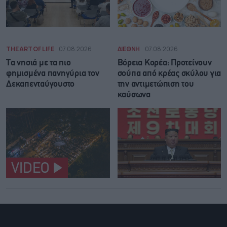
THE ART OF LIFE
07.08.2026
ΔΙΕΘΝΗ
07.08.2026
Τα νησιά με τα πιο
Βόρεια Κορέα: Προτείνουν
φημισμένα πανηγύρια τον
σούπα από κρέας σκύλου για
Δεκαπενταύγουστο
την αντιμετώπιση του
καύσωνα
VIDEO