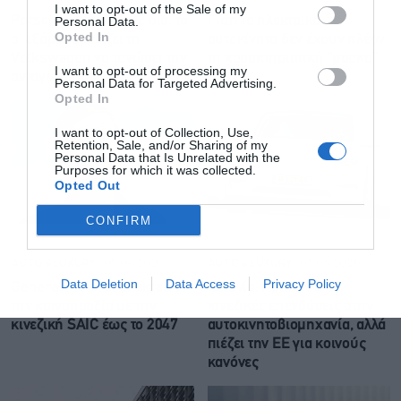
I want to opt-out of the Sale of my
Porsche: Ζημιές 2,22 δισ. το
Γιατί τα ηλεκτρικά
Personal Data.
Opted In
α’ εξάμηνο, πιέζει τη
αυτοκίνητα δεν έχουν πλέον
Volkswagen να τονώσει την
τη χαρακτηριστική “μάσκα”
I want to opt-out of processing my
ανταγωνιστικότητα
Personal Data for Targeted Advertising.
Opted In
I want to opt-out of Collection, Use,
Retention, Sale, and/or Sharing of my
Personal Data that Is Unrelated with the
Purposes for which it was collected.
Opted Out
CONFIRM
AUTO & LUXURY
05.08.2026
AUTO & LUXURY
03.08.2026
Data Deletion
Data Access
Privacy Policy
General Motors: Επεκτείνει
Ισπανία: Προσελκύει
την κοινοπραξία με την
κινεζικές επενδύσεις στην
κινεζική SAIC έως το 2047
αυτοκινητοβιομηχανία, αλλά
πιέζει την ΕΕ για κοινούς
κανόνες