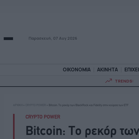
Παρασκευή, 07 Αυγ 2026
ΟΙΚΟΝΟΜΙΑ
ΑΚΙΝΗΤΑ
ΕΠΙΧΕ
TRENDS:
ΟΙΚΟΝΟΜΙΑ
ΑΚΙΝΗΤ
ΑΡΧΙΚΗ
»
CRYPTO POWER
»
Bitcoin: Τo ρεκόρ των BlackRock και Fidelity στην κούρσα των ETF
CRYPTO POWER
Bitcoin: Τo ρεκόρ τω