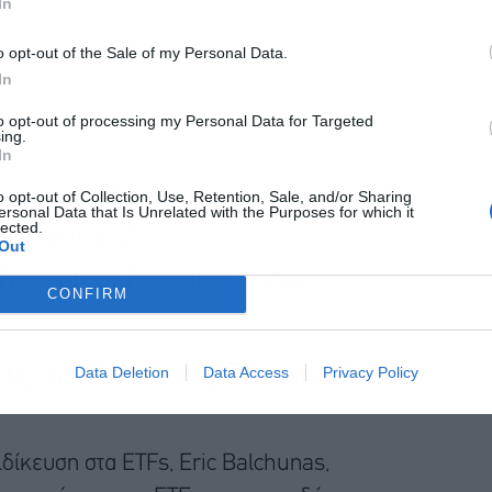
In
o opt-out of the Sale of my Personal Data.
Αποδέχομαι τους
όρους χρήσης
*
In
και την πολιτική απορρήτου
to opt-out of processing my Personal Data for Targeted
ing.
Εγγραφή
In
 up to 8th Feb in US$
o opt-out of Collection, Use, Retention, Sale, and/or Sharing
ersonal Data that Is Unrelated with the Purposes for which it
lected.
m/yMdNOpd4ZC
Out
Research)
February 9, 2024
CONFIRM
ς τα bitcoin ETF των
Data Deletion
Data Access
Privacy Policy
ιδίκευση στα ETFs, Eric Balchunas,