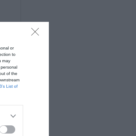
sonal or
ection to
ou may
 personal
out of the
 downstream
B’s List of