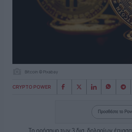
Bitcoin © Pixabay
CRYPTO POWER
Προσθέστε το Po
Το ορόσημο των 3 δισ. δολαρίων έπιασα