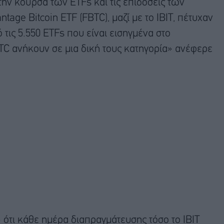
την κούρσα των ETFs και τις επιδόσεις των
ntage Bitcoin ETF (FBTC), μαζί με το IBIT, πέτυχαν
τις 5.550 ETFs που είναι εισηγμένα στο
BTC ανήκουν σε μια δική τους κατηγορία» ανέφερε
τι κάθε ημέρα διαπραγμάτευσης τόσο το IBIT