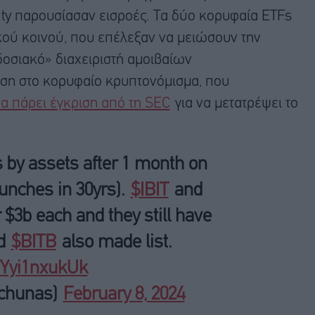
lity παρουσίασαν εισροές. Τα δύο κορυφαία ETFs
ού κοινού, που επέλεξαν να μειώσουν την
δοσιακό» διαχειριστή αμοιβαίων
ση στο κορυφαίο κρυπτονόμισμα, που
α πάρει έγκριση από τη SEC
για να μετατρέψει το
s by assets after 1 month on
aunches in 30yrs).
$IBIT
and
$3b each and they still have
d
$BITB
also made list.
m/Yyi1nxukUk
lchunas)
February 8, 2024