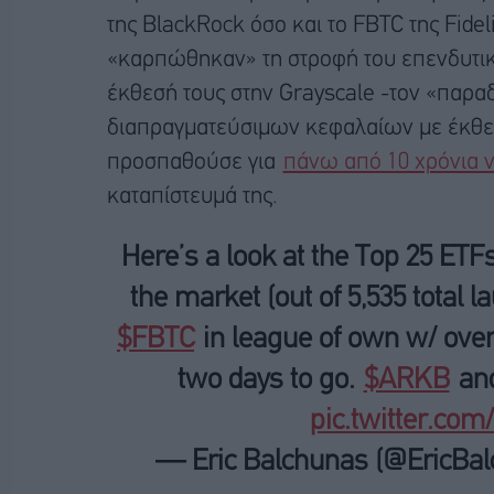
της BlackRock όσο και το FBTC της Fide
«καρπώθηκαν» τη στροφή του επενδυτικ
έκθεσή τους στην Grayscale -τον «παρα
διαπραγματεύσιμων κεφαλαίων με έκθε
προσπαθούσε για
πάνω από 10 χρόνια ν
καταπίστευμά της.
Here’s a look at the Top 25 ETF
the market (out of 5,535 total l
$FBTC
in league of own w/ over 
two days to go.
$ARKB
an
pic.twitter.co
— Eric Balchunas (@EricBa