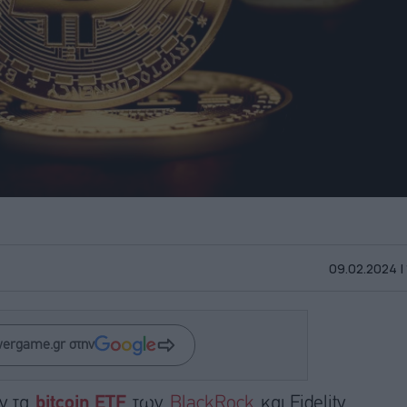
09.02.2024 |
wergame.gr στην
ν τα
bitcoin ETF
των
BlackRock
και Fidelity.