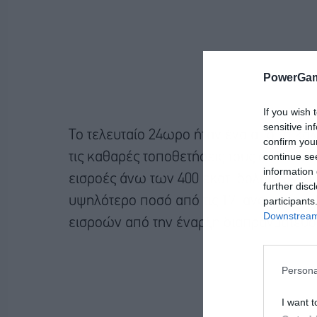
PowerGam
If you wish 
sensitive in
Το τελευταίο 24ωρο ήταν ένα από τα καλ
confirm you
continue se
τις καθαρές τοποθετήσεις τους σε bitcoi
information 
εισροές άνω των 400 εκατ. δολαρίων, σ
further disc
υψηλότερο ποσό από τις 17 Ιανουαρίου. 
participants
Downstream 
εισροών από την έναρξη διαπραγμάτευση
Persona
I want t