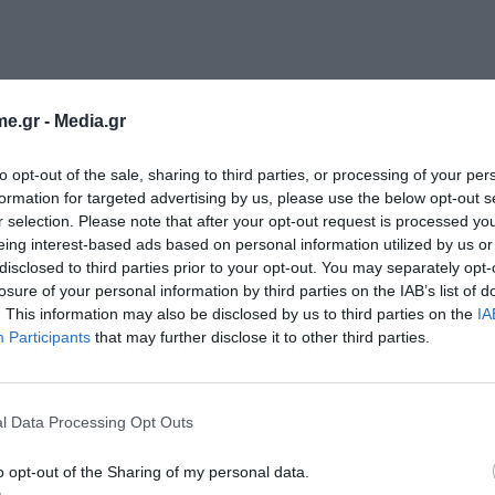
e.gr -
Media.gr
to opt-out of the sale, sharing to third parties, or processing of your per
formation for targeted advertising by us, please use the below opt-out s
ύτερα για τα spot ETFs στις ΗΠΑ, καθώς αύξησαν
r selection. Please note that after your opt-out request is processed y
eing interest-based ads based on personal information utilized by us or
n κατά 9.260 BTC. Η εξέλιξη αυτή μεταφράζεται σε
disclosed to third parties prior to your opt-out. You may separately opt-
ύμφωνα με τα στοιχεία της BitMex Research -το
losure of your personal information by third parties on the IAB’s list of
Πρόκειται για την τρίτη μεγαλύτερη ημέρα
. This information may also be disclosed by us to third parties on the
IA
Participants
that may further disclose it to other third parties.
ς των ETFs στις αρχές Ιανουαρίου.
Εγγραφή στο
newsletter
l Data Processing Opt Outs
o opt-out of the Sharing of my personal data.