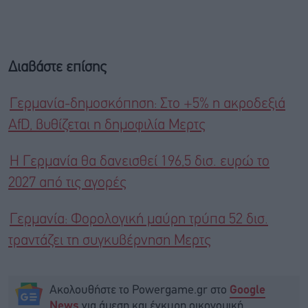
Διαβάστε επίσης
Γερμανία-δημοσκόπηση: Στο +5% η ακροδεξιά
AfD, βυθίζεται η δημοφιλία Μερτς
Η Γερμανία θα δανεισθεί 196,5 δισ. ευρώ το
2027 από τις αγορές
Γερμανία: Φορολογική μαύρη τρύπα 52 δισ.
τραντάζει τη συγκυβέρνηση Μερτς
Ακολουθήστε το Powergame.gr στο
Google
για άμεση και έγκυρη οικονομική
News