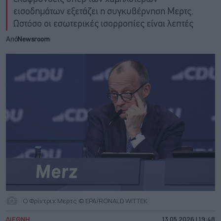
εισοδημάτων εξετάζει η συγκυβέρνηση Μερτς.
Ωστόσο οι εσωτερικές ισορροπίες είναι λεπτές
Από
Newsroom
Ο Φρίντριχ Μερτς © EPA/RONALD WITTEK
ΔΙΕΘΝΗ
13.05.2026 | 19:48