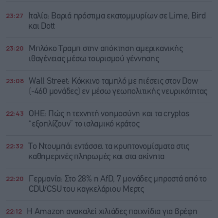
23:27
Ιταλία: Βαριά πρόστιμα εκατομμυρίων σε Lime, Bird
και Dott
23:20
Μπλόκο Τραμπ στην απόκτηση αμερικανικής
ιθαγένειας μέσω τουρισμού γέννησης
23:08
Wall Street: Κόκκινο ταμπλό με πιέσεις στον Dow
(-460 μονάδες) εν μέσω γεωπολιτικής νευρικότητας
22:43
ΟΗΕ: Πώς η τεχνητή νοημοσύνη και τα cryptos
“εξοπλίζουν” το ισλαμικό κράτος
22:32
Το Ντουμπάι εντάσσει τα κρυπτονομίσματα στις
καθημερινές πληρωμές και στα ακίνητα
22:20
Γερμανία: Στο 28% η AfD, 7 μονάδες μπροστά από το
CDU/CSU του καγκελάριου Μερτς
22:12
Η Amazon ανακαλεί χιλιάδες παιχνίδια για βρέφη