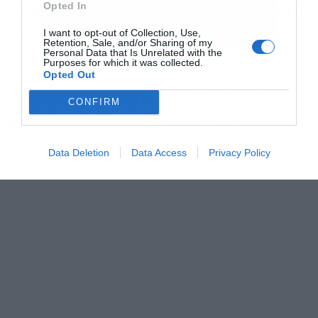
Εγγραφή
Opted In
διαθέσει πάνω από 78 δισ. ευρώ σε επιδοτήσεις
I want to opt-out of Collection, Use,
προς νοικοκυριά και επιχειρήσεις το 2026. Το
Retention, Sale, and/or Sharing of my
Personal Data that Is Unrelated with the
ποσό περιλαμβάνει περίπου 60 δισ. ευρώ σε
Purposes for which it was collected.
Opted Out
άμεσες οικονομικές ενισχύσεις και 18,4 δισ.
ευρώ σε φορολογικά κίνητρα. Μεγάλο μέρος
CONFIRM
αυτών των δαπανών είναι συμβατικά
κατοχυρωμένο και δεν μπορεί να καταργηθεί
Data Deletion
Data Access
Privacy Policy
βραχυπρόθεσμα.