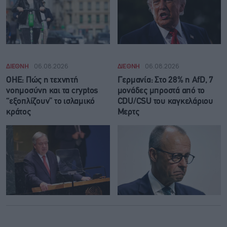
ΔΙΕΘΝΗ
06.08.2026
ΔΙΕΘΝΗ
06.08.2026
ΟΗΕ: Πώς η τεχνητή
Γερμανία: Στο 28% η AfD, 7
νοημοσύνη και τα cryptos
μονάδες μπροστά από το
“εξοπλίζουν” το ισλαμικό
CDU/CSU του καγκελάριου
κράτος
Μερτς