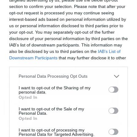
section to confirm your selection. Please note that after your
Η κυβέρνηση του πρώην καγκελάριου Όλαφ
opt-out request is processed you may continue seeing
Σολτς είχε αντιμετωπίσει πανεθνικές
interest-based ads based on personal information utilized by
us or personal information disclosed to third parties prior to
διαμαρτυρίες αγροτών όταν προσπάθησε να
your opt-out. You may separately opt-out of the further
μειώσει τις επιδοτήσεις αγροτικού πετρελαίου
disclosure of your personal information by third parties on the
IAB’s list of downstream participants. This information may
αξίας μερικών εκατοντάδων εκατομμυρίων
also be disclosed by us to third parties on the
IAB’s List of
ευρώ — αντίδραση που προκάλεσε μόνιμη
Downstream Participants
that may further disclose it to other
third parties.
Εγγραφή στο
πολιτική ζημιά στον προηγούμενο κυβερνητικό
newsletter
συνασπισμό. Η σημερινή κυβέρνηση τελικά
Personal Data Processing Opt Outs
ανέστρεψε εκείνο το μέτρο.
I want to opt-out of the Sharing of my
personal data.
Opted In
Το μέγεθος των γερμανικών
I want to opt-out of the Sale of my
επιδοτήσεων
Personal Data.
Αποδέχομαι τους
όρους χρήσης
*
Opted In
Σύμφωνα με την τελευταία έκθεση επιδοτήσεων
και την πολιτική απορρήτου
I want to opt-out of processing my
της γερμανικής κυβέρνησης, το Βερολίνο θα
Personal Data for Targeted Advertising.