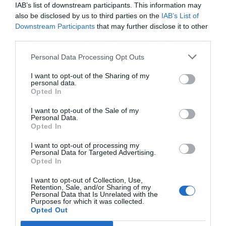
ΡΟΗ ΕΙΔΗΣΕΩΝ
ΔΗΜΟΦΙΛΗ
IAB’s list of downstream participants. This information may
also be disclosed by us to third parties on the
IAB’s List of
Downstream Participants
that may further disclose it to other
17:01
Wall Street: Πράσινο ταμπλό με ανάκαμψη για
third parties.
Nasdaq και εκτόξευση για tlassian (+34%) και Airbnb
(+12%)
Personal Data Processing Opt Outs
16:46
Η Deloitte Ελλάδος χρηματοοικονομικός σύμβουλος
I want to opt-out of the Sharing of my
personal data.
της ΔΕΗ στην είσοδό της στην πολωνική αγορά
Opted In
ενέργειας
I want to opt-out of the Sale of my
Personal Data.
16:43
ΕΟΤ: Σταθερά ψηλά η Ελλάδα στις προτιμήσεις των
Opted In
Ευρωπαίων, η ζήτηση μεταφέρεται και μετά το
καλοκαίρι
I want to opt-out of processing my
Personal Data for Targeted Advertising.
Opted In
16:30
Τα ελληνικά funds στρέφουν τα “ραντάρ” τους στην
Άμυνα, ποιοί ετοιμάζουν επενδύσεις
I want to opt-out of Collection, Use,
Retention, Sale, and/or Sharing of my
Personal Data that Is Unrelated with the
16:16
EFA Group: Νέο deal με Κύπρο για συστήματα
Purposes for which it was collected.
ηλεκτρονικού πολέμου
Opted Out