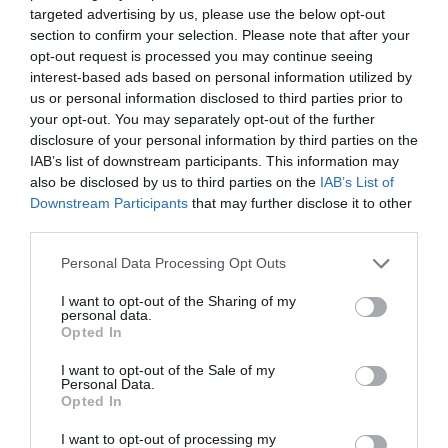
targeted advertising by us, please use the below opt-out
section to confirm your selection. Please note that after your
opt-out request is processed you may continue seeing
interest-based ads based on personal information utilized by
us or personal information disclosed to third parties prior to
your opt-out. You may separately opt-out of the further
Διαβάστε επίσης
disclosure of your personal information by third parties on the
IAB’s list of downstream participants. This information may
Τι περιλαμβάνει η νέα πρόταση του Ιράν για
also be disclosed by us to third parties on the
IAB’s List of
Εγγραφή στο
Downstream Participants
that may further disclose it to other
τερματισμό του πολέμου: Τα 3 σημεία – κλειδιά
newsletter
third parties.
ΗΠΑ και Ιράν κοντά σε προσωρινή συμφωνία
Personal Data Processing Opt Outs
για το πετρέλαιο και τα Στενά του Ορμούζ
I want to opt-out of the Sharing of my
personal data.
Opted In
Μέσω Πακιστάν η νέα αναθεωρημένη πρόταση
Αποδέχομαι τους
όρους χρήσης
*
I want to opt-out of the Sale of my
του Ιράν στις ΗΠΑ για λήξη του πολέμου
και την πολιτική απορρήτου
Personal Data.
Opted In
Εγγραφή
I want to opt-out of processing my