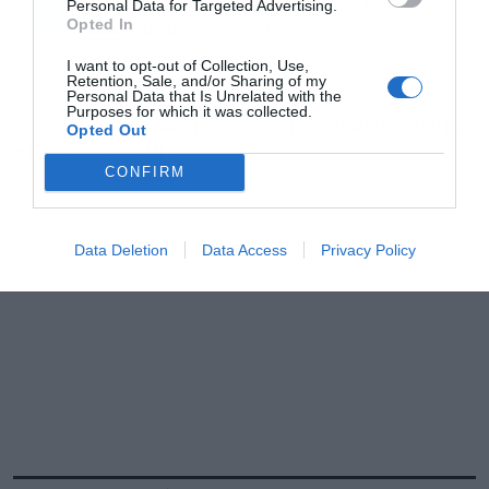
Ακολουθήστε το Powergame.gr στο
Google
Personal Data for Targeted Advertising.
Opted In
για άμεση και έγκυρη οικονομική
News
ενημέρωση!
I want to opt-out of Collection, Use,
Retention, Sale, and/or Sharing of my
Personal Data that Is Unrelated with the
Purposes for which it was collected.
TAGS:
ΙΡΑΝ
ΙΡΑΝΙΚΟ ΠΥΡΗΝΙΚΟ ΠΡΟΓΡΑΜΜΑ
ΙΣΡΑΗΛ
Opted Out
ΝΤΟΝΑΛΝΤ ΤΡΑΜΠ
CONFIRM
Data Deletion
Data Access
Privacy Policy