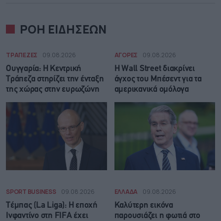
ΡΟΗ ΕΙΔΗΣΕΩΝ
ΤΡΑΠΕΖΕΣ
09.08.2026
ΑΓΟΡΕΣ
09.08.2026
Ουγγαρία: Η Κεντρική
Η Wall Street διακρίνει
Τράπεζα στηρίζει την ένταξη
άγχος του Μπέσεντ για τα
της χώρας στην ευρωζώνη
αμερικανικά ομόλογα
SPORT BUSINESS
09.08.2026
ΕΛΛΑΔΑ
09.08.2026
Τέμπας (La Liga): Η εποχή
Καλύτερη εικόνα
Ινφαντίνο στη FIFA έχει
παρουσιάζει η φωτιά στο