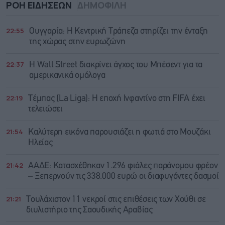
ΡΟΗ ΕΙΔΗΣΕΩΝ
ΔΗΜΟΦΙΛΗ
22:55
Ουγγαρία: Η Κεντρική Τράπεζα στηρίζει την ένταξη
της χώρας στην ευρωζώνη
22:37
Η Wall Street διακρίνει άγχος του Μπέσεντ για τα
αμερικανικά ομόλογα
22:19
Τέμπας (La Liga): Η εποχή Ινφαντίνο στη FIFA έχει
τελειώσει
21:54
Καλύτερη εικόνα παρουσιάζει η φωτιά στο Μουζάκι
Ηλείας
21:42
ΑΑΔΕ: Κατασχέθηκαν 1.296 φιάλες παράνομου φρέον
– Ξεπερνούν τις 338.000 ευρώ οι διαφυγόντες δασμοί
21:21
Τουλάχιστον 11 νεκροί στις επιθέσεις των Χούθι σε
διυλιστήριο της Σαουδικής Αραβίας