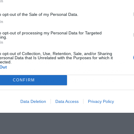
In
o opt-out of the Sale of my Personal Data.
In
to opt-out of processing my Personal Data for Targeted
ing.
In
o opt-out of Collection, Use, Retention, Sale, and/or Sharing
ersonal Data that Is Unrelated with the Purposes for which it
lected.
ονταν στις συναλλαγές βρίσκονται κολοσσοί όπως
Out
ταιρείες δηλαδή που διατηρούν άμεσες ή έμμεσες
CONFIRM
και επηρεάζονται από κυβερνητικές αποφάσεις.
Data Deletion
Data Access
Privacy Policy