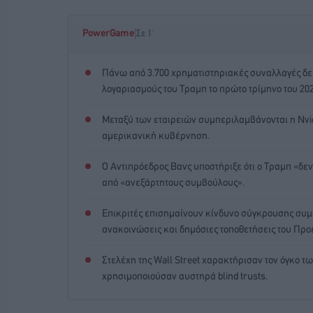
|
PowerGame
Σε 1'
Πάνω από 3.700 χρηματιστηριακές συναλλαγές 
λογαριασμούς του Τραμπ το πρώτο τρίμηνο του 202
Μεταξύ των εταιρειών συμπεριλαμβάνονται η Nvidia
αμερικανική κυβέρνηση.
Ο Αντιπρόεδρος Βανς υποστήριξε ότι ο Τραμπ «δεν
από «ανεξάρτητους συμβούλους».
Επικριτές επισημαίνουν κίνδυνο σύγκρουσης συ
ανακοινώσεις και δημόσιες τοποθετήσεις του Προ
Στελέχη της Wall Street χαρακτήρισαν τον όγκο 
χρησιμοποιούσαν αυστηρά blind trusts.