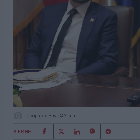
Τραμπ και Βανς © Χ.com
ΔΙΕΘΝΗ