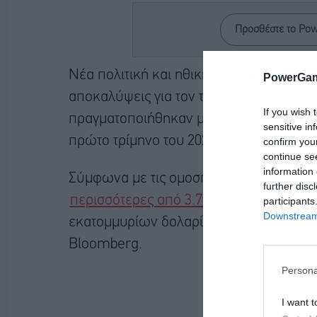
Προσθέστε το Po
Νέα πολιτική και ηθική αντιπαράθεση έχε
PowerGam
αποκαλύψεις για τον τεράστιο όγκο χρ
If you wish 
πραγματοποιήθηκαν μέσω των επενδυτ
sensitive in
πρώτο τρίμηνο του 2026.
confirm you
continue se
information 
Σύμφωνα με τις ομοσπονδιακές δηλώσε
further disc
περισσότερες από 3.700 αγοραπωλησίε
participants
Downstream 
εκατομμυρίων δολαρίων, προκαλώντας αί
Bloomberg.
Persona
I want t