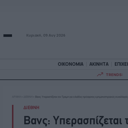
Κυριακή, 09 Αυγ 2026
ΟΙΚΟΝΟΜΙΑ
ΑΚΙΝΗΤΑ
ΕΠΙΧΕ
TRENDS:
ΟΙΚΟΝΟΜΙΑ
ΑΚΙΝΗΤ
ΑΡΧΙΚΗ
»
ΔΙΕΘΝΗ
»
Βανς: Υπερασπίζεται τον Τραμπ για χιλιάδες πρόσφατες χρηματιστηριακές συναλλαγέ
ΔΙΕΘΝΗ
Βανς: Υπερασπίζεται 