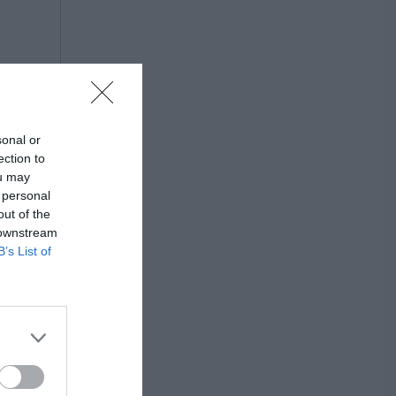
sonal or
ection to
ou may
 personal
out of the
 downstream
B’s List of