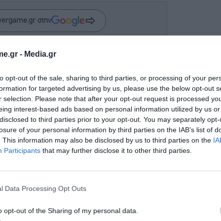
wergame.gr στην
ι ξεσπάσει στις Ηνωμένες Πολιτείες μετά τις
e.gr -
Media.gr
ηματιστηριακών συναλλαγών που
to opt-out of the sale, sharing to third parties, or processing of your per
ικών λογαριασμών του
Ντόναλντ Τραμπ
κατά το
formation for targeted advertising by us, please use the below opt-out s
r selection. Please note that after your opt-out request is processed y
eing interest-based ads based on personal information utilized by us or
disclosed to third parties prior to your opt-out. You may separately opt-
ις οικονομικών συμφερόντων, καταγράφηκαν
losure of your personal information by third parties on the IAB’s list of
ς μετοχών
, συνολικής αξίας δεκάδων
. This information may also be disclosed by us to third parties on the
IA
Participants
that may further disclose it to other third parties.
σθηση ακόμη και στη Wall Street, μεταδίδει το
l Data Processing Opt Outs
o opt-out of the Sharing of my personal data.