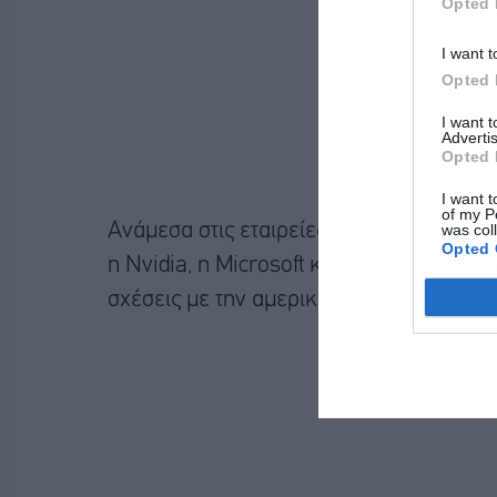
Opted 
I want t
Opted 
I want 
Advertis
Opted 
I want t
of my P
was col
Ανάμεσα στις εταιρείες που περιλαμβάν
Opted 
η Nvidia, η Microsoft και η Boeing — ε
σχέσεις με την αμερικανική κυβέρνηση 