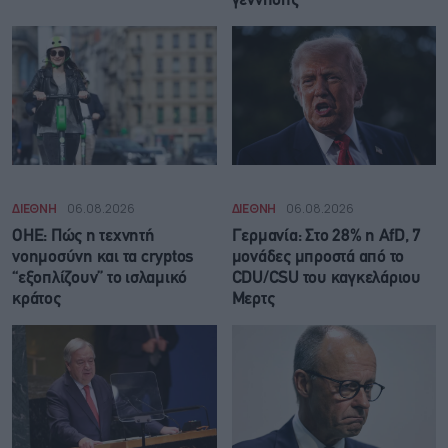
γέννησης
ΔΙΕΘΝΗ
06.08.2026
ΔΙΕΘΝΗ
06.08.2026
ΟΗΕ: Πώς η τεχνητή
Γερμανία: Στο 28% η AfD, 7
νοημοσύνη και τα cryptos
μονάδες μπροστά από το
“εξοπλίζουν” το ισλαμικό
CDU/CSU του καγκελάριου
κράτος
Μερτς