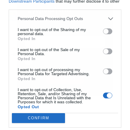
Downstream Participants
that may further disclose it to other
third parties.
Εγγραφή στο
Ακολουθήστε το Powergame.gr στο
Google
newsletter
Personal Data Processing Opt Outs
για άμεση και έγκυρη οικονομική
News
ενημέρωση!
I want to opt-out of the Sharing of my
personal data.
Opted In
TAGS:
ΕΝΕΡΓΕΙΑ
ΕΠΙΤΟΚΙΑ
ΗΝΩΜΕΝΟ ΒΑΣΙΛΕΙΟ
I want to opt-out of the Sale of my
Personal Data.
ΠΛΗΘΩΡΙΣΜΟΣ
ΤΡΑΠΕΖΑ ΤΗΣ ΑΓΓΛΙΑΣ
Αποδέχομαι τους
όρους χρήσης
*
Opted In
και την πολιτική απορρήτου
I want to opt-out of processing my
Personal Data for Targeted Advertising.
Εγγραφή
Opted In
I want to opt-out of Collection, Use,
Retention, Sale, and/or Sharing of my
Personal Data that Is Unrelated with the
Purposes for which it was collected.
Opted Out
CONFIRM