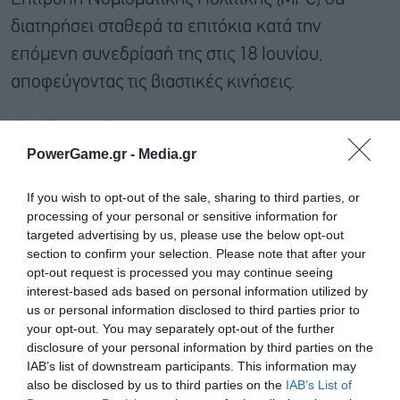
διατηρήσει σταθερά τα επιτόκια κατά την
επόμενη συνεδρίασή της στις 18 Ιουνίου,
αποφεύγοντας τις βιαστικές κινήσεις.
Διαβάστε επίσης
PowerGame.gr -
Media.gr
Samsung: Στους δρόμους κατεβαίνουν 47.000
If you wish to opt-out of the sale, sharing to third parties, or
εργαζόμενοι – Ανησυχίες στην αγορά τσιπ
processing of your personal or sensitive information for
targeted advertising by us, please use the below opt-out
Η Κίνα επιβεβαίωσε την παραγγελία 200
section to confirm your selection. Please note that after your
opt-out request is processed you may continue seeing
αεροσκαφών Boeing
interest-based ads based on personal information utilized by
us or personal information disclosed to third parties prior to
Συνάντηση Πούτιν με Σι Τζινπίνγκ στο Πεκίνο: Η
your opt-out. You may separately opt-out of the further
disclosure of your personal information by third parties on the
“διπλωματία του τσαγιού” και τα ενεργειακά
IAB’s list of downstream participants. This information may
παζάρια
also be disclosed by us to third parties on the
IAB’s List of