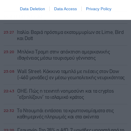
Data Deletion
Data Access
Privacy Policy
ΡΟΗ ΕΙΔΗΣΕΩΝ
ΔΗΜΟΦΙΛΗ
23:27
Ιταλία: Βαριά πρόστιμα εκατομμυρίων σε Lime, Bird
και Dott
23:20
Μπλόκο Τραμπ στην απόκτηση αμερικανικής
ιθαγένειας μέσω τουρισμού γέννησης
23:08
Wall Street: Κόκκινο ταμπλό με πιέσεις στον Dow
(-460 μονάδες) εν μέσω γεωπολιτικής νευρικότητας
22:43
ΟΗΕ: Πώς η τεχνητή νοημοσύνη και τα cryptos
“εξοπλίζουν” το ισλαμικό κράτος
22:32
Το Ντουμπάι εντάσσει τα κρυπτονομίσματα στις
καθημερινές πληρωμές και στα ακίνητα
22:20
Γερμανία: Στο 28% η AfD, 7 μονάδες μπροστά από το