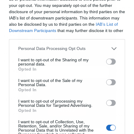
your opt-out. You may separately opt-out of the further
ξεκίνησαν τα αμερικανοϊσραηλινά πλήγματα κατά
disclosure of your personal information by third parties on the
του Ιράν. Οι αγορές παραμένουν σε κατάσταση
IAB’s list of downstream participants. This information may
also be disclosed by us to third parties on the
IAB’s List of
επιφυλακής, παρακολουθώντας στενά το
Downstream Participants
that may further disclose it to other
ενδεχόμενο επιστροφής στις εχθροπραξίες.
third parties.
Εγγραφή στο
newsletter
Personal Data Processing Opt Outs
Οι μεταφορές μέσω των Στενών του Ορμούζ
I want to opt-out of the Sharing of my
έχουν μειωθεί εκ νέου, ενώ οι traders
personal data.
Opted In
παρακολουθούν αν το ΝΑΤΟ θα συμβάλει στη
διέλευση πλοίων από τη θαλάσσια οδό, σε
I want to opt-out of the Sale of my
Personal Data.
περίπτωση που αυτή δεν ανοίξει ξανά έως τις
Αποδέχομαι τους
όρους χρήσης
*
Opted In
και την πολιτική απορρήτου
αρχές Ιουλίου.
I want to opt-out of processing my
Personal Data for Targeted Advertising.
Εγγραφή
Opted In
Αν και οι δηλώσεις του Τραμπ για το Ιράν συχνά
I want to opt-out of Collection, Use,
κινούν τις χρηματοπιστωτικές αγορές, αναλυτές
Retention, Sale, and/or Sharing of my
Personal Data that Is Unrelated with the
εκτιμούν ότι η επίδρασή τους αρχίζει να