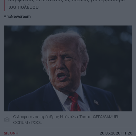
του πολέμου
Από
Newsroom
O Αμερικανός πρόεδρος Ντόναλντ Τραμπ ©EPA/SAMUEL
CORUM / POOL
ΔΙΕΘΝΗ
20.05.2026 | 11:20