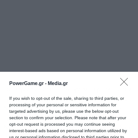
PowerGame.gr -
Media.gr
Το πετρέλαιο Brent υποχώρησε περίπου 1% την
If you wish to opt-out of the sale, sharing to third parties, or
Τρίτη, παραμένοντας ωστόσο πάνω από τα 110
processing of your personal or sensitive information for
δολάρια το βαρέλι, μετά τις ανακοινώσεις του
targeted advertising by us, please use the below opt-out
section to confirm your selection. Please note that after your
Τραμπ αργά τη Δευτέρα. Παρά την πτώση, ο
opt-out request is processed you may continue seeing
δείκτης εξακολουθεί να καταγράφει άνοδο άνω
interest-based ads based on personal information utilized by
us or personal information disclosed to third parties prior to
του 50% από την έναρξη του πολέμου, όταν