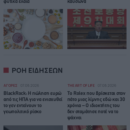
φυτικά έλαια
καύσωνα
ΡΟΗ ΕΙΔΗΣΕΩΝ
ΑΓΟΡΕΣ
07.08.2026
THE ART OF LIFE
07.08.2026
BlackRock: Η πώληση ευρώ
Το Rolex που βρίσκεται στον
από τις ΗΠΑ για να ενισχυθεί
πάτο μιας λίμνης εδώ και 30
το γεν εντείνουν το
χρόνια – Ο ιδιοκτήτης του
γεωπολιτικό ρίσκο
δεν σταμάτησε ποτέ να το
ψάχνει