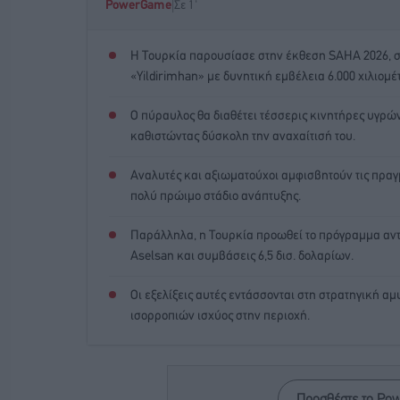
|
PowerGame
Σε 1'
Η Τουρκία παρουσίασε στην έκθεση SAHA 2026, σε
«Yildirimhan» με δυνητική εμβέλεια 6.000 χιλιομέ
Ο πύραυλος θα διαθέτει τέσσερις κινητήρες υγρών
καθιστώντας δύσκολη την αναχαίτισή του.
Αναλυτές και αξιωματούχοι αμφισβητούν τις πραγμ
πολύ πρώιμο στάδιο ανάπτυξης.
Παράλληλα, η Τουρκία προωθεί το πρόγραμμα αντ
Aselsan και συμβάσεις 6,5 δισ. δολαρίων.
Οι εξελίξεις αυτές εντάσσονται στη στρατηγική α
ισορροπιών ισχύος στην περιοχή.