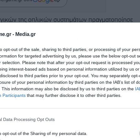
wergame.gr στην
τηγικών της οπλικών συστημάτων πραγματοποίησε
φορά (σε μοντέλο/mockup κλίμακας 1/1) τον νέο
e.gr -
Media.gr
) «Yildirimhan» (Άρχοντας του Κεραυνού) στο
ΙDEF SAHA 2026 στην Κωνσταντινούπολη.
to opt-out of the sale, sharing to third parties, or processing of your per
formation for targeted advertising by us, please use the below opt-out s
r selection. Please note that after your opt-out request is processed y
 στη γενικότερη προσπάθεια της Άγκυρας να
eing interest-based ads based on personal information utilized by us or
 να αποκτήσει δυνατότητες στρατηγικού πλήγματος
disclosed to third parties prior to your opt-out. You may separately opt-
losure of your personal information by third parties on the IAB’s list of
. This information may also be disclosed by us to third parties on the
IA
Participants
that may further disclose it to other third parties.
l Data Processing Opt Outs
o opt-out of the Sharing of my personal data.