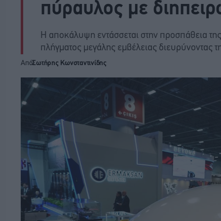
πύραυλος με διηπειρ
Η αποκάλυψη εντάσσεται στην προσπάθεια της
πλήγματος μεγάλης εμβέλειας διευρύνοντας τ
Από
Σωτήρης Κωνσταντινίδης