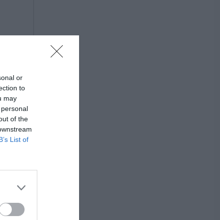
sonal or
ection to
ou may
 personal
out of the
 downstream
B’s List of