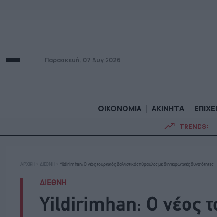
Παρασκευή, 07 Αυγ 2026
ΟΙΚΟΝΟΜΙΑ
ΑΚΙΝΗΤΑ
ΕΠΙΧΕ
TRENDS:
ΟΙΚΟΝΟΜΙΑ
ΑΚΙΝΗΤ
ΑΡΧΙΚΗ
»
ΔΙΕΘΝΗ
»
Yildirimhan: Ο νέος τουρκικός βαλλιστικός πύραυλος με διηπειρωτικές δυνατότητες
ΔΙΕΘΝΗ
Yildirimhan: Ο νέος 