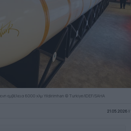
νη εμβέλεια 6000 χλμ Υildirimhan © Τurkiye/ΙDEF/SAHA
21.05.2026 |