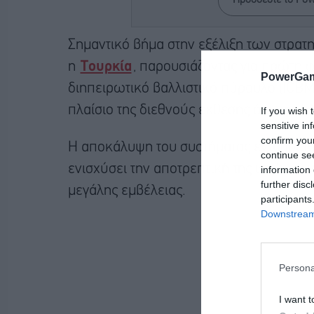
Προσθέστε το Po
Σημαντικό βήμα στην εξέλιξη των στρα
η
Τουρκία
, παρουσιάζοντας για πρώτη 
PowerGam
διηπειρωτικό βαλλιστικό πύραυλο (ICBM
πλαίσιο της διεθνούς έκθεσης άμυνας 
If you wish 
sensitive in
confirm you
Η αποκάλυψη του συστήματος εντάσσεται
continue se
ενισχύσει την αποτρεπτική της ισχύ και
information 
further disc
μεγάλης εμβέλειας.
participants
Downstream 
Persona
I want t