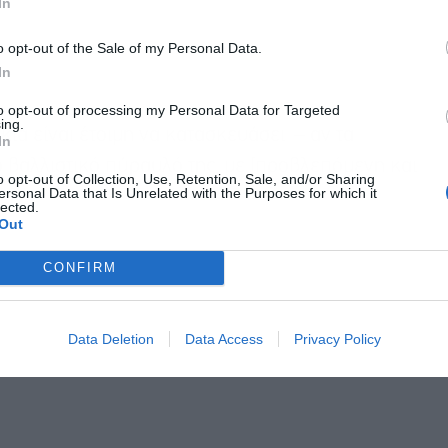
In
o opt-out of the Sale of my Personal Data.
In
to opt-out of processing my Personal Data for Targeted
ing.
κία είναι έτοιμη να κατασκευάσει – αν τα
In
ό βαλλιστικό πύραυλό της, με [προβλεπόμενη και
o opt-out of Collection, Use, Retention, Sale, and/or Sharing
ersonal Data that Is Unrelated with the Purposes for which it
lected.
Out
CONFIRM
Data Deletion
Data Access
Privacy Policy