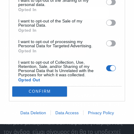
I want to opt-out of the Sharing of my
να βάλει τον Μαξίμου τον Sir Τάκη. Απεναντίας,
personal data.
Opted In
τις τελευταίες μέρες υπάρχουν -και μάλιστα
πολλές- στιγμές που ο αρχηγός Κυριάκος
I want to opt-out of the Sale of my
Personal Data.
Αποδέχομαι τους
όρους χρήσης
*
σκέφτεται σοβαρά να «επιστρατεύσει» τον
Opted In
και την πολιτική απορρήτου
Θεοδωρικάκο στη μάχη κατά της ακρίβειας, από
I want to opt-out of processing my
Personal Data for Targeted Advertising.
την οποία είναι αλήθεια ότι δείχνει διάθεση να
Εγγραφή
Opted In
ξεφύγει. Και επειδή μιλάμε για το πρώτο και
I want to opt-out of Collection, Use,
Retention, Sale, and/or Sharing of my
ενδεχομένως και μείζον θέμα που έχει να
Personal Data that Is Unrelated with the
Purposes for which it was collected.
αντιμετωπίσει η λαοπρόβλητή κυβέρνησή μας,
Opted Out
κάτι μου λέει ότι ο πρωθυπουργός θα ζητήσει
CONFIRM
(και δη άμεσα) από τον Θεοδωρικάκο να αφήσει
για λίγο τα όσα κάνει με τη βιομηχανία και να
Data Deletion
Data Access
Privacy Policy
επικεντρωθεί στη μάχη της ντοματοσαλάτας. Αν
και μου μοιάζει κάτι σαν καψώνι, γνωρίζοντας
τον άνδρα, είμαι σίγουρος ότι θα το υποδεχτεί