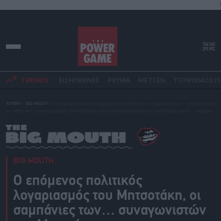
TRENDS:
ΕΙΣΗΓΜΕΝΕΣ
ΡΕΥΜΑ
METLEN
ΤΟΥΡΙΣΜΟΣ ΓΙ
ΑΡΧΙΚΗ
»
BIG MOUTH
»
Ο επόμενος πολιτικός λογαριασμός του Μητσοτάκη, οι σαμπάνιες των… συναγωνιστών
του Μαρινάκη, ο ανασχηματισμός στην Πειραιώς και οι εκλεκτές συγγένειες στις πολεοδομίες για τα… χωράφια
BIG MOUTH
Ο επόμενος πολιτικός
λογαριασμός του Μητσοτάκη, οι
σαμπάνιες των… συναγωνιστών