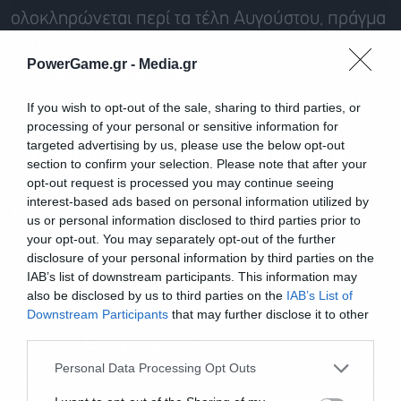
ολοκληρώνεται περί τα τέλη Αυγούστου, πράγμα
που σημαίνει πως οποιαδήποτε εκλογική σκέψη,
PowerGame.gr -
Media.gr
πριν από τον συγκεκριμένο χρόνο είναι
απολύτως απαγορευτική, εκτός από αντιθεσμική.
If you wish to opt-out of the sale, sharing to third parties, or
processing of your personal or sensitive information for
targeted advertising by us, please use the below opt-out
Υπουργός κατά της ακρίβειας ο
section to confirm your selection. Please note that after your
Θεοδωρικάκος
opt-out request is processed you may continue seeing
interest-based ads based on personal information utilized by
Την ώρα που οι περισσότεροι στην πιάτσα
us or personal information disclosed to third parties prior to
your opt-out. You may separately opt-out of the further
διακινούσαν το σενάριο της μετακίνησης
disclosure of your personal information by third parties on the
Θεοδωρικάκου στο Μαξίμου,
εδώ διαβάσατε
ότι
IAB’s list of downstream participants. This information may
also be disclosed by us to third parties on the
IAB’s List of
επί της ουσίας επρόκειτο για κάτι όνειρα που
Downstream Participants
that may further disclose it to other
έκανε ο υπουργός Ανάπτυξης για τον εαυτό του.
third parties.
Εγγραφή στο
Και αυτό γιατί δεν υπήρξε ούτε μια στιγμή (της
newsletter
Personal Data Processing Opt Outs
ώρας) που ο πρόεδρος Μητσοτάκης να σκέφτηκε