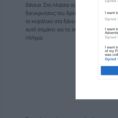
Opted 
δάνεια. Στο πλαίσιο αυτό, και για όσους 
I want t
διευκρινίσεις του Αρείου Πάγου, οι ser
Opted 
το κεφάλαιο στα δάνεια του νόμου Κατσέ
I want 
αυτό σημάνει για τις ανακτήσεις του «Η
Advertis
Opted 
πλήγμα.
I want t
of my P
was col
Opted 