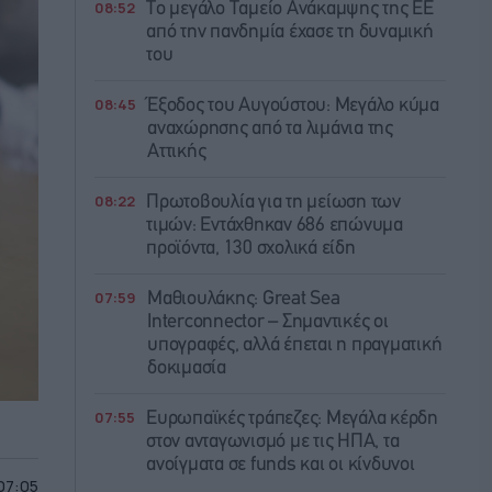
08:52
Το μεγάλο Ταμείο Ανάκαμψης της ΕΕ
από την πανδημία έχασε τη δυναμική
του
08:45
Έξοδος του Αυγούστου: Μεγάλο κύμα
αναχώρησης από τα λιμάνια της
Αττικής
08:22
Πρωτοβουλία για τη μείωση των
τιμών: Εντάχθηκαν 686 επώνυμα
προϊόντα, 130 σχολικά είδη
07:59
Μαθιουλάκης: Great Sea
Interconnector – Σημαντικές οι
υπογραφές, αλλά έπεται η πραγματική
δοκιμασία
07:55
Ευρωπαϊκές τράπεζες: Μεγάλα κέρδη
στον ανταγωνισμό με τις ΗΠΑ, τα
ανοίγματα σε funds και οι κίνδυνοι
 07:05