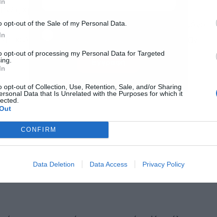
In
μήνες χρειαστεί να περιμένουν για τις
o opt-out of the Sale of my Personal Data.
vicers φέρονται αποφασισμένοι να χρεώνουν μόνο
Αποδέχομαι τους
όρους χρήσης
*
In
λη, χωρίς απολύτως κανέναν τόκο, με ό,τι κι αν
και την πολιτική απορρήτου
to opt-out of processing my Personal Data for Targeted
ρακλή», που θα δεχτούν ακόμη μεγαλύτερο
ing.
Εγγραφή
In
o opt-out of Collection, Use, Retention, Sale, and/or Sharing
ersonal Data that Is Unrelated with the Purposes for which it
lected.
Out
CONFIRM
Data Deletion
Data Access
Privacy Policy