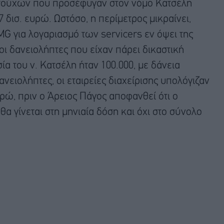
στούχων που προσέφυγαν στον νόμο Κατσέλη
7 δισ. ευρώ. Ωστόσο, η περίμετρος μικραίνει,
G για λογαριασμό των servicers εν όψει της
 οι δανειολήπτες που είχαν πάρει δικαστική
α του ν. Κατσέλη ήταν 100.000, με δάνεια
νειολήπτες, οι εταιρείες διαχείρισης υπολόγιζαν
υρώ, πριν ο Άρειος Πάγος αποφανθεί ότι ο
α γίνεται στη μηνιαία δόση και όχι στο σύνολο