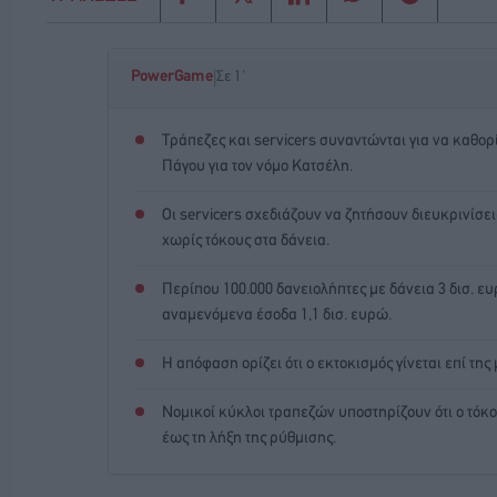
|
PowerGame
Σε 1'
Τράπεζες και servicers συναντώνται για να καθο
Πάγου για τον νόμο Κατσέλη.
Οι servicers σχεδιάζουν να ζητήσουν διευκρινίσ
χωρίς τόκους στα δάνεια.
Περίπου 100.000 δανειολήπτες με δάνεια 3 δισ. ε
αναμενόμενα έσοδα 1,1 δισ. ευρώ.
Η απόφαση ορίζει ότι ο εκτοκισμός γίνεται επί της
Νομικοί κύκλοι τραπεζών υποστηρίζουν ότι ο τόκος
έως τη λήξη της ρύθμισης.