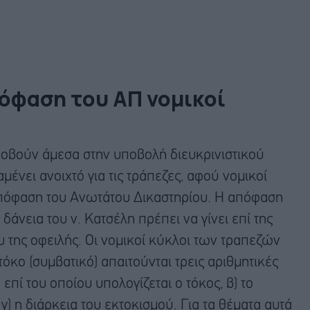
όφαση του ΑΠ νομικοί
προβούν άμεσα στην υποβολή διευκρινιστικού
μένει ανοιχτό για τις τράπεζες, αφού νομικοί
πόφαση του Ανωτάτου Δικαστηρίου. Η απόφαση
 δάνεια του ν. Κατσέλη πρέπει να γίνει επί της
υ της οφειλής. Οι νομικοί κύκλοι των τραπεζών
τόκο (συμβατικό) απαιτούνται τρεις αριθμητικές
 επί του οποίου υπολογίζεται ο τόκος, β) το
 γ) η διάρκεια του εκτοκισμού. Για τα θέματα αυτά