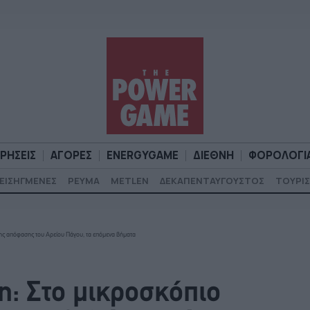
ΙΡΗΣΕΙΣ
ΑΓΟΡΕΣ
ENERGYGAME
ΔΙΕΘΝΗ
ΦΟΡΟΛΟΓΙ
ΕΙΣΗΓΜΕΝΕΣ
ΡΕΥΜΑ
METLEN
ΔΕΚΑΠΕΝΤΑΥΓΟΥΣΤΟΣ
ΤΟΥΡΙΣ
Α
ΕΠΙΧΕΙΡΗΣΕΙΣ
ΑΓΟΡΕΣ
ENERGYGAME
ΔΙΕΘΝΗ
Φ
της απόφασης του Αρείου Πάγου, τα επόμενα βήματα
η: Στο μικροσκόπιο