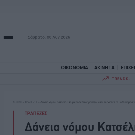
Σάββατο, 08 Αυγ 2026
ΟΙΚΟΝΟΜΙΑ
ΑΚΙΝΗΤΑ
ΕΠΙΧΕ
TRENDS:
ΟΙΚΟΝΟΜΙΑ
ΑΚΙΝΗΤ
ΑΡΧΙΚΗ
»
ΤΡΑΠΕΖΕΣ
»
Δάνεια νόμου Κατσέλη: Στο μικροσκόπιο τραπεζών και servicers τα θολά σημεία 
ΤΡΑΠΕΖΕΣ
Δάνεια νόμου Κατσέλ