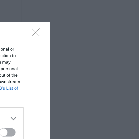
sonal or
ection to
ou may
 personal
out of the
 downstream
B’s List of