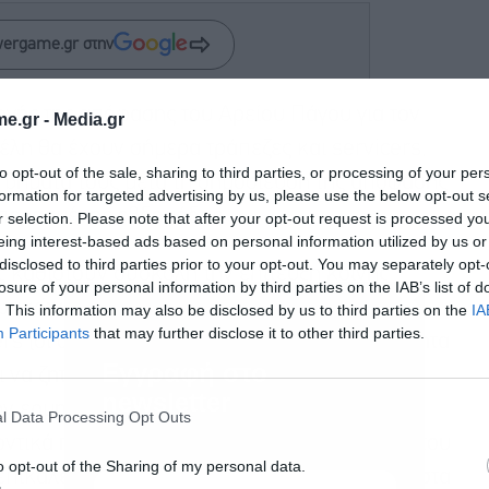
wergame.gr στην
ογής της απόφασης του Αρείου Πάγου για τον
e.gr -
Media.gr
έλη θα έχουν σήμερα τράπεζες και servicers,
to opt-out of the sale, sharing to third parties, or processing of your per
 βήματά τους μετά τη δημοσίευση της απόφασης
formation for targeted advertising by us, please use the below opt-out s
 περασμένης εβδομάδας.
r selection. Please note that after your opt-out request is processed y
eing interest-based ads based on personal information utilized by us or
disclosed to third parties prior to your opt-out. You may separately opt-
ς καθιστούν δύσκολη την επίτευξη κοινής
losure of your personal information by third parties on the IAB’s list of
ωτικών φορέων. Οι πληροφορίες του
. This information may also be disclosed by us to third parties on the
IA
Participants
that may further disclose it to other third parties.
s (οι οποίοι βαρύνονται και με την πλειονότητα
Εγγραφή στο
 να ζητήσουν άμεσα διευκρινίσεις, με
newsletter
ην ερμηνεία της απόφασης της Ολομέλειας,
l Data Processing Opt Outs
οντικά προ νέων αγωγών από δανειολήπτες του
o opt-out of the Sharing of my personal data.
 επικαλεστούν λάθος υπολογισμό των τόκων στα