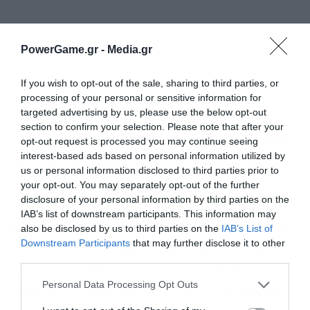
PowerGame.gr -
Media.gr
If you wish to opt-out of the sale, sharing to third parties, or
processing of your personal or sensitive information for
Τι σημαίνει αυτό στην πραγματικότητα; Όχι
targeted advertising by us, please use the below opt-out
νομοθεσία. Περιμένετε μια πρόταση που θα
section to confirm your selection. Please note that after your
opt-out request is processed you may continue seeing
καλεί τις κυβερνήσεις, τους φορείς του κλάδου
interest-based ads based on personal information utilized by
και τις αρχές επιβολής του νόμου να θέσουν σε
us or personal information disclosed to third parties prior to
εφαρμογή άμεσα μέτρα κατά του ransomware
your opt-out. You may separately opt-out of the further
disclosure of your personal information by third parties on the
και άλλων επιθέσεων στον κυβερνοχώρο. Ο
IAB’s list of downstream participants. This information may
στόχος μπορεί να είναι να ενισχυθεί γρήγορα η
also be disclosed by us to third parties on the
IAB’s List of
Εγγραφή στο
Downstream Participants
that may further disclose it to other
ασφάλεια στον κυβερνοχώρο στα νοσοκομεία,
newsletter
third parties.
ενώ θα ξεκινήσουν οι πιο μακροπρόθεσμες
Personal Data Processing Opt Outs
εργασίες με βάση την οδηγία NIS2 (νομοθεσία