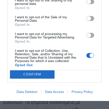
I want to opt-out of the Sharing of my
για την ασφάλεια στον κυβερνοχώρο σε επίπεδο
personal data.
Opted In
ΕΕ).
Αποδέχομαι τους
όρους χρήσης
*
I want to opt-out of the Sale of my
και την πολιτική απορρήτου
Personal Data.
Γιατί τώρα; Τα νοσοκομεία παγκοσμίως έχουν
Opted In
γίνει αντικείμενο σοβαρών επιθέσεων στον
Εγγραφή
I want to opt-out of processing my
κυβερνοχώρο τα τελευταία χρόνια, ιδίως
Personal Data for Targeted Advertising.
Opted In
ransomware – όπου ο στόχος αποκλείεται από
I want to opt-out of Collection, Use,
τα δεδομένα του μέχρι να πληρώσει λύτρα.
Retention, Sale, and/or Sharing of my
Personal Data that Is Unrelated with the
Όπως είναι φυσικό, δεδομένης της δυνατότητας
Purposes for which it was collected.
Opted Out
πρόκλησης χάους, τα νοσοκομεία αποτελούν
αγαπημένο στόχο των χάκερ, συνήθως
CONFIRM
εγκληματικών συμμοριών.
Data Deletion
Data Access
Privacy Policy
Ποιες είναι οι βασικές μάχες; Κατανομή
ευθυνών: Τα δημόσια νοσοκομεία με