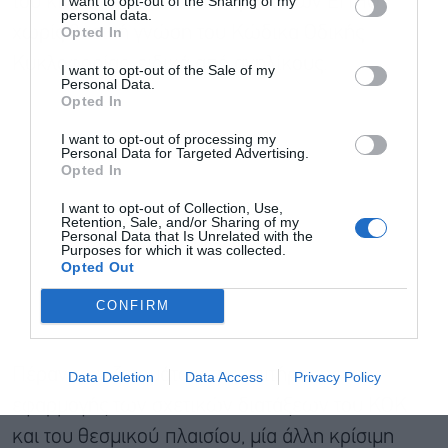
I want to opt-out of the Sharing of my
του κινδύνου αποτελεί η χρήση των ΕΠΗΟ
personal data.
Opted In
χωρίς βασική γνώση του Κώδικα Οδικής
Αποδέχομαι τους
όρους χρήσης
*
Κυκλοφορίας, ειδικά από ανηλίκους.
I want to opt-out of the Sale of my
και την πολιτική απορρήτου
Personal Data.
Opted In
Εγγραφή
I want to opt-out of processing my
Personal Data for Targeted Advertising.
Opted In
I want to opt-out of Collection, Use,
Retention, Sale, and/or Sharing of my
Personal Data that Is Unrelated with the
Purposes for which it was collected.
Opted Out
CONFIRM
Πέραν των ζητημάτων της επιτήρησης της
Data Deletion
Data Access
Privacy Policy
εφαρμογής των σχετικών διατάξεων του ΚΟΚ
και του θεσμικού πλαισίου, μία άλλη κρίσιμη