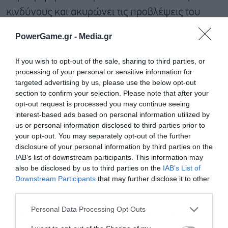
κινδύνους και ακυρώνει τις προβλέψεις του
νομοθέτη. Συχνά παρατηρείται παράνομη χρήση:
PowerGame.gr -
Media.gr
από ανηλίκους κάτω των 15 ετών.
If you wish to opt-out of the sale, sharing to third parties, or
processing of your personal or sensitive information for
με ταχύτητες πολύ πάνω του επιτρεπόμενου
targeted advertising by us, please use the below opt-out
section to confirm your selection. Please note that after your
ορίου των 25 χλμ/ώρα,
opt-out request is processed you may continue seeing
interest-based ads based on personal information utilized by
us or personal information disclosed to third parties prior to
σε οδούς που έχουν όριο άνω των 50 χλμ/ώρα
your opt-out. You may separately opt-out of the further
ή ακόμα και σε ταχείας κυκλοφορίας,
disclosure of your personal information by third parties on the
IAB’s list of downstream participants. This information may
also be disclosed by us to third parties on the
IAB’s List of
χωρίς κράνος, ιδιαίτερα στα κοινόχρηστα
Εγγραφή στο
Downstream Participants
that may further disclose it to other
newsletter
οχήματα,
third parties.
Personal Data Processing Opt Outs
Ένας επιπλέον σημαντικός παράγοντας αύξησης