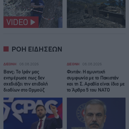
VIDEO
ΡΟΗ ΕΙΔΗΣΕΩΝ
ΔΙΕΘΝΗ
08.08.2026
ΔΙΕΘΝΗ
08.08.2026
Βανς: Το Ιράν μας
Φιντάν: Η αμυντική
ενημέρωσε πως δεν
συμφωνία με το Πακιστάν
σχεδιάζει την επιβολή
και τη Σ. Αραβία είναι ίδια με
διοδίων στο Ορμούζ
τo Άρθρο 5 του ΝΑΤΟ