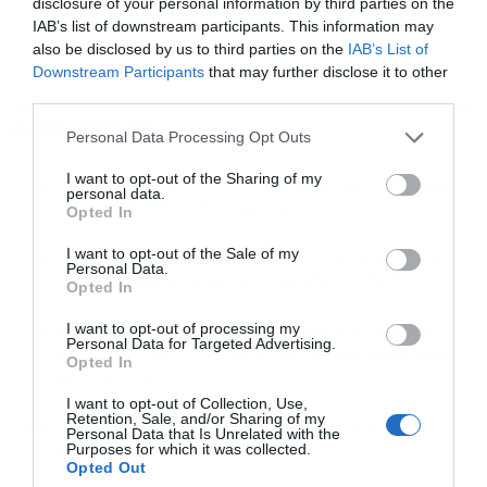
disclosure of your personal information by third parties on the
IAB’s list of downstream participants. This information may
also be disclosed by us to third parties on the
IAB’s List of
Downstream Participants
that may further disclose it to other
third parties.
ΡΟΗ ΕΙΔΗΣΕΩΝ
ΔΗΜΟΦΙΛΗ
Personal Data Processing Opt Outs
I want to opt-out of the Sharing of my
22:54
Βανς: Το Ιράν μας ενημέρωσε πως δεν σχεδιάζει την
personal data.
επιβολή διοδίων στο Ορμούζ
Opted In
I want to opt-out of the Sale of my
22:37
Φιντάν: Η αμυντική συμφωνία με το Πακιστάν και τη
Personal Data.
Σ. Αραβία είναι ίδια με τo Άρθρο 5 του ΝΑΤΟ
Opted In
I want to opt-out of processing my
22:16
Ένταση ξανά στη Γροιλανδία λόγω προετοιμασιών
Personal Data for Targeted Advertising.
των ΗΠΑ για γεωτρήσεις χωρίς άδεια – Κοιτάσματα 1
Opted In
τρισ. δολαρίων
I want to opt-out of Collection, Use,
Retention, Sale, and/or Sharing of my
21:50
Συντριβή drone στη Βουλγαρία προκαλεί
Personal Data that Is Unrelated with the
Purposes for which it was collected.
διπλωματική ένταση με την Ουκρανία
Opted Out