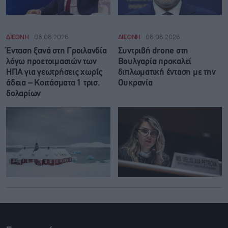
ΔΙΕΘΝΗ
08.08.2026
ΔΙΕΘΝΗ
08.08.2026
Ένταση ξανά στη Γροιλανδία
Συντριβή drone στη
λόγω προετοιμασιών των
Βουλγαρία προκαλεί
ΗΠΑ για γεωτρήσεις χωρίς
διπλωματική ένταση με την
άδεια – Κοιτάσματα 1 τρισ.
Ουκρανία
δολαρίων