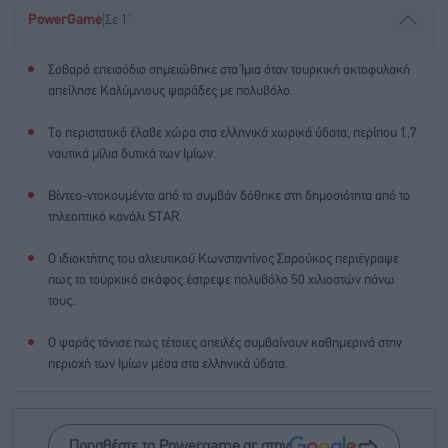
|
PowerGame
Σε 1'
Σοβαρό επεισόδιο σημειώθηκε στα Ίμια όταν τουρκική ακτοφυλακή
απείλησε Καλύμνιους ψαράδες με πολυβόλο.
Το περιστατικό έλαβε χώρα στα ελληνικά χωρικά ύδατα, περίπου 1,7
ναυτικά μίλια δυτικά των Ιμίων.
Βίντεο-ντοκουμέντο από το συμβάν δόθηκε στη δημοσιότητα από το
τηλεοπτικό κανάλι STAR.
Ο ιδιοκτήτης του αλιευτικού Κωνσταντίνος Σαρούκος περιέγραψε
πως το τουρκικό σκάφος έστρεψε πολυβόλο 50 χιλιοστών πάνω
τους.
Ο ψαράς τόνισε πως τέτοιες απειλές συμβαίνουν καθημερινά στην
περιοχή των Ιμίων μέσα στα ελληνικά ύδατα.
Προσθέστε το Powergame.gr στην