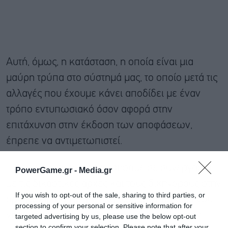
Αυτή, όμως, η κατάσταση, η οποία είναι μια
μαύρη τρύπα στο σύστημά μας, το οποίο μετά τις
αλλαγές που έχουμε κάνει αποδίδει με έναν
τρόπο εντυπωσιακό όσον αφορά στην
επιτάχυνση στην έκδοση των αποφάσεων,
έπρεπε να αντιμετωπιστεί.
Για το λόγο αυτό προχωρήσαμε σε συνεργασία
PowerGame.gr -
Media.gr
με τις δικαστικές αρχές και τους δικηγόρους στην
If you wish to opt-out of the sale, sharing to third parties, or
οργάνωση αυτής της πλατφόρμας προκειμένου
processing of your personal or sensitive information for
να επισπευσθεί η εκδίκαση των υποθέσεων
targeted advertising by us, please use the below opt-out
section to confirm your selection. Please note that after your