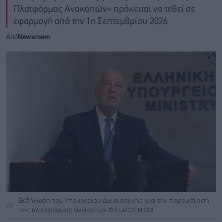
Πλατφόρμας Ανακοπών» πρόκειται να τεθεί σε
εφαρμογή από την 1η Σεπτεμβρίου 2026
Από
Newsroom
Εκδήλωση του Υπουργείου Δικαιοσύνης για την παρουσίαση
της πλατφόρμας ανακοπών © EUROKINISSI