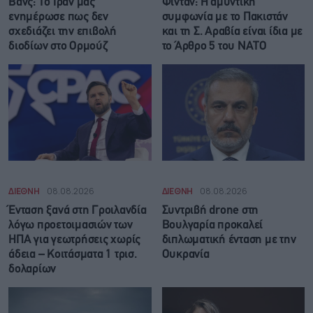
Βανς: Το Ιράν μας
Φιντάν: Η αμυντική
ενημέρωσε πως δεν
συμφωνία με το Πακιστάν
σχεδιάζει την επιβολή
και τη Σ. Αραβία είναι ίδια με
διοδίων στο Ορμούζ
τo Άρθρο 5 του ΝΑΤΟ
ΔΙΕΘΝΗ
08.08.2026
ΔΙΕΘΝΗ
08.08.2026
Ένταση ξανά στη Γροιλανδία
Συντριβή drone στη
λόγω προετοιμασιών των
Βουλγαρία προκαλεί
ΗΠΑ για γεωτρήσεις χωρίς
διπλωματική ένταση με την
άδεια – Κοιτάσματα 1 τρισ.
Ουκρανία
δολαρίων