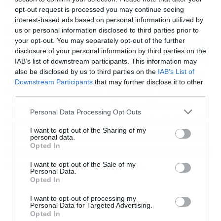
αυτών, οι οποίες εκκρεμούν.
opt-out request is processed you may continue seeing
interest-based ads based on personal information utilized by
Βάσει αυτού του εργαλείου, ελπίζουμε ότι θα
us or personal information disclosed to third parties prior to
your opt-out. You may separately opt-out of the further
επαναπροσδιοριστούν για να εκδικαστούν από
disclosure of your personal information by third parties on the
το 2038, το αργότερο μέχρι το 2028, δηλαδή έως
IAB’s list of downstream participants. This information may
also be disclosed by us to third parties on the
IAB’s List of
10 χρόνια νωρίτερα. Θεωρώ ότι αυτό είναι ένα
Downstream Participants
that may further disclose it to other
ακόμη σημαντικό βήμα με το οποίο μπορεί να
third parties.
εκκαθαριστούν σημαντικά οι υποθέσεις του
Personal Data Processing Opt Outs
παρελθόντος και να ενσωματωθεί η διαδικασία
I want to opt-out of the Sharing of my
αυτή στην καινούργια πορεία που ακολουθεί η
personal data.
Opted In
ελληνική Δικαιοσύνη και η οποία αποδίδει πάρα
I want to opt-out of the Sale of my
πολύ σημαντικά αποτελέσματα».
Personal Data.
Opted In
I want to opt-out of processing my
Personal Data for Targeted Advertising.
Opted In