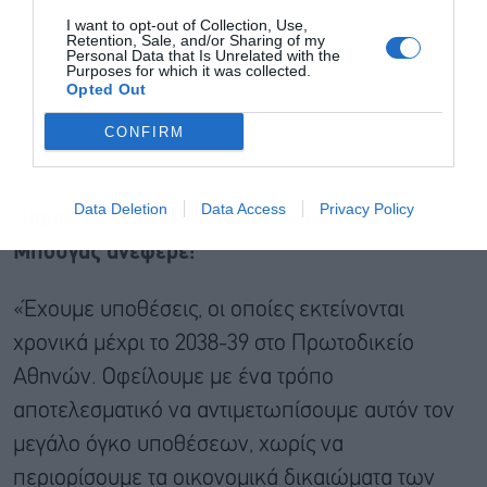
I want to opt-out of Collection, Use,
Retention, Sale, and/or Sharing of my
Personal Data that Is Unrelated with the
Purposes for which it was collected.
Opted Out
CONFIRM
Data Deletion
Data Access
Privacy Policy
Παράλληλα, ο υφυπουργός Δικαιοσύνης κ.
Μπούγας ανέφερε:
«Έχουμε υποθέσεις, οι οποίες εκτείνονται
χρονικά μέχρι το 2038-39 στο Πρωτοδικείο
Αθηνών. Οφείλουμε με ένα τρόπο
αποτελεσματικό να αντιμετωπίσουμε αυτόν τον
μεγάλο όγκο υποθέσεων, χωρίς να
περιορίσουμε τα οικονομικά δικαιώματα των