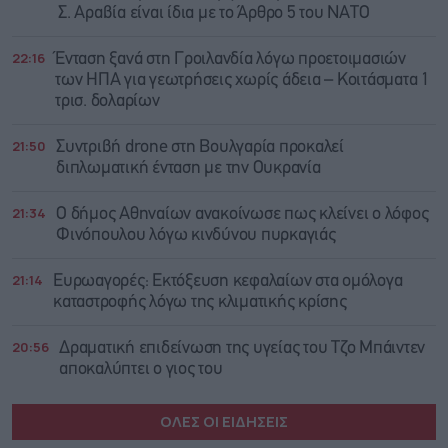
Σ. Αραβία είναι ίδια με τo Άρθρο 5 του ΝΑΤΟ
22:16
Ένταση ξανά στη Γροιλανδία λόγω προετοιμασιών
των ΗΠΑ για γεωτρήσεις χωρίς άδεια – Κοιτάσματα 1
τρισ. δολαρίων
21:50
Συντριβή drone στη Βουλγαρία προκαλεί
διπλωματική ένταση με την Ουκρανία
21:34
Ο δήμος Αθηναίων ανακοίνωσε πως κλείνει ο λόφος
Φινόπουλου λόγω κινδύνου πυρκαγιάς
21:14
Ευρωαγορές: Εκτόξευση κεφαλαίων στα ομόλογα
καταστροφής λόγω της κλιματικής κρίσης
20:56
Δραματική επιδείνωση της υγείας του Τζο Μπάιντεν
αποκαλύπτει ο γιος του
ΟΛΕΣ ΟΙ ΕΙΔΗΣΕΙΣ