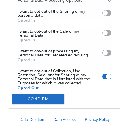
Personal Data Processing Opt Outs
I want to opt-out of the Sharing of my
personal data.
Opted In
I want to opt-out of the Sale of my
Personal Data.
Αποδέχομαι τους
όρους χρήσης
*
Opted In
και την πολιτική απορρήτου
I want to opt-out of processing my
Personal Data for Targeted Advertising.
Εγγραφή
Opted In
I want to opt-out of Collection, Use,
Retention, Sale, and/or Sharing of my
-Η Επιτροπή αποφασίζει κατά πλειοψηφία.
Personal Data that Is Unrelated with the
Purposes for which it was collected.
Εφόσον η αίτηση κριθεί απαράδεκτη,
Opted Out
κοινοποιείται στον αιτούντα πρακτικό ματαίωσης
CONFIRM
της διαδικασίας. Αν γίνει δεκτή προς εξέταση,
αξιολογείται με βάση τη νομολογία και την πάγια
Data Deletion
Data Access
Privacy Policy
πρακτική της Φορολογικής Διοίκησης και μπορεί
να γίνει εν μέρει ή στο σύνολό της αποδεκτή.