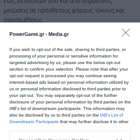
έως 24 δόσεων όσο και από σημαντικές
μειώσεις σε πρόσθετους φόρους, τόκους και
προσαυξήσεις.
PowerGame.gr -
Media.gr
-Το Δημόσιο επιτυγχάνει ταχύτερη είσπραξη
μέρους των βεβαιωμένων φόρων και
If you wish to opt-out of the sale, sharing to third parties, or
processing of your personal or sensitive information for
προστίμων, ενισχύοντας τα δημόσια έσοδα.
targeted advertising by us, please use the below opt-out
section to confirm your selection. Please note that after your
Τι πρέπει να γνωρίζουν οι
opt-out request is processed you may continue seeing
ενδιαφερόμενοι
interest-based ads based on personal information utilized by
us or personal information disclosed to third parties prior to
-Η αίτηση υποβάλλεται αποκλειστικά
your opt-out. You may separately opt-out of the further
disclosure of your personal information by third parties on the
ηλεκτρονικά μέσω της πλατφόρμας της
IAB’s list of downstream participants. This information may
Επιτροπής και λαμβάνει αυτόματα αριθμό
also be disclosed by us to third parties on the
IAB’s List of
Downstream Participants
that may further disclose it to other
φακέλου.
third parties.
Εγγραφή στο
newsletter