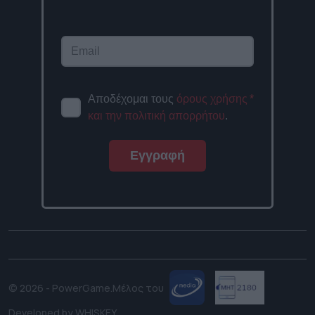
Αποδέχομαι τους
όρους χρήσης
*
και την πολιτική απορρήτου
.
Εγγραφή
© 2026 - PowerGame.
Μέλος του
Developed by
WHISKEY