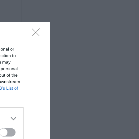
sonal or
ection to
ou may
 personal
out of the
 downstream
B’s List of