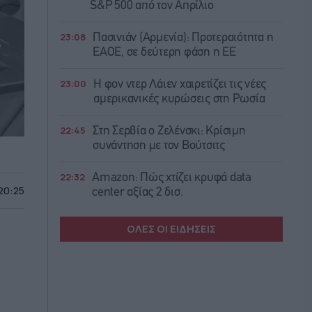
S&P 500 από τον Απρίλιο
23:08
Πασινιάν (Αρμενία): Προτεραιότητα η
ΕΑΟΕ, σε δεύτερη φάση η ΕΕ
23:00
Η φον ντερ Λάιεν χαιρετίζει τις νέες
αμερικανικές κυρώσεις στη Ρωσία
22:45
Στη Σερβία ο Ζελένσκι: Κρίσιμη
συνάντηση με τον Βούτσιτς
22:32
Amazon: Πώς χτίζει κρυφά data
 20:25
center αξίας 2 δισ.
ΟΛΕΣ ΟΙ ΕΙΔΗΣΕΙΣ