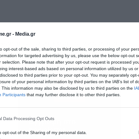
e.gr -
Media.gr
 εγκληματική ομάδα δρούσε τουλάχιστον από τον
to opt-out of the sale, sharing to third parties, or processing of your per
 οργανωμένο δίκτυο παραγωγής, συσκευασίας και
formation for targeted advertising by us, please use the below opt-out s
οϊόντων τόσο στην Ελλάδα όσο και στο
r selection. Please note that after your opt-out request is processed y
eing interest-based ads based on personal information utilized by us or
disclosed to third parties prior to your opt-out. You may separately opt-
losure of your personal information by third parties on the IAB’s list of
. This information may also be disclosed by us to third parties on the
IA
Participants
that may further disclose it to other third parties.
l Data Processing Opt Outs
Εγγραφή στο
newsletter
o opt-out of the Sharing of my personal data.