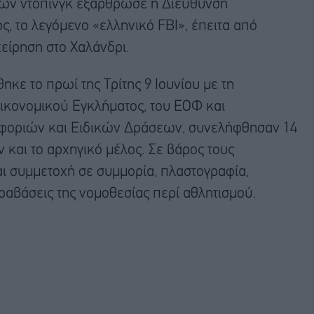
ιών ντόπινγκ εξάρθρωσε η Διεύθυνση
 το λεγόμενο «ελληνικό FBI», έπειτα από
είρηση στο Χαλάνδρι.
ηκε το πρωί της Τρίτης 9 Ιουνίου με τη
ικονομικού Εγκλήματος, του ΕΟΦ και
φοριών και Ειδικών Δράσεων, συνελήφθησαν 14
 και το αρχηγικό μέλος. Σε βάρος τους
αι συμμετοχή σε συμμορία, πλαστογραφία,
αβάσεις της νομοθεσίας περί αθλητισμού.