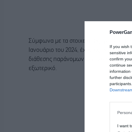
PowerGam
Σύμφωνα με τα στοιχεία της έρευνας, η
If you wish 
Ιανουάριο του 2024, έχοντας αναπτύξει
sensitive in
διάθεσης παράνομων φαρμακευτικών πρ
confirm you
continue se
εξωτερικό.
information 
further disc
participants
Downstream 
Persona
I want t