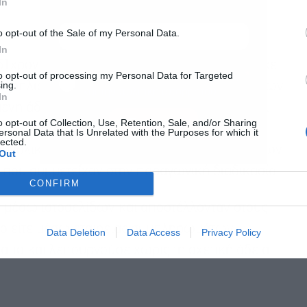
In
o opt-out of the Sale of my Personal Data.
In
1χρονος ιδιοκτήτης φαρμακείου, ο οποίος είχε
Αποδέχομαι τους
όρους χρήσης
*
to opt-out of processing my Personal Data for Targeted
ing.
 εξοπλισμένο εργαστήριο παραγωγής φαρμάκων.
και την πολιτική απορρήτου
In
ενη άδεια του ΕΟΦ και χωρίς να τηρούνται οι
Εγγραφή
o opt-out of Collection, Use, Retention, Sale, and/or Sharing
 την παρασκευή στείρων φαρμακευτικών
ersonal Data that Is Unrelated with the Purposes for which it
lected.
συνολικά δέκα μέλη της οργάνωσης, μεταξύ των
Out
, που συμμετείχαν στην παραγωγική διαδικασία.
CONFIRM
μέσω ιστοσελίδων και αποστέλλονταν στους
ίο είτε μέσω εταιρείας συμπληρωμάτων
Data Deletion
Data Access
Privacy Policy
πό και λειτουργούσε χωρίς τη σχετική άδεια.