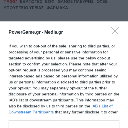
TAGS:
ΕΞΑΓΩΓΕΣ
ΕΟΦ
ΘΑΝΟΣ ΠΛΕΥΡΗΣ
ΣΦΕΕ
ΥΠΟΥΡΓΕΙΟ ΥΓΕΙΑΣ
ΦΑΡΜΑΚΑ
PowerGame.gr -
Media.gr
If you wish to opt-out of the sale, sharing to third parties, or
processing of your personal or sensitive information for
targeted advertising by us, please use the below opt-out
section to confirm your selection. Please note that after your
opt-out request is processed you may continue seeing
interest-based ads based on personal information utilized by
us or personal information disclosed to third parties prior to
your opt-out. You may separately opt-out of the further
disclosure of your personal information by third parties on the
ΡΟΗ ΕΙΔΗΣΕΩΝ
ΔΗΜΟΦΙΛΗ
IAB’s list of downstream participants. This information may
also be disclosed by us to third parties on the
IAB’s List of
Downstream Participants
that may further disclose it to other
09:31
Swiss Re: Άνοδος 9% στα κέρδη το α’ εξάμηνο στα
third parties.
2,83 δισ. δολάρια