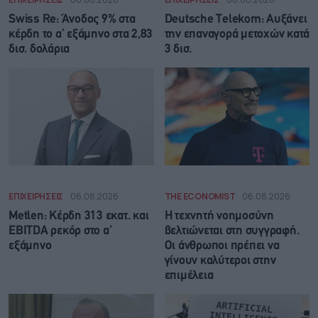
Swiss Re: Άνοδος 9% στα
Deutsche Telekom: Αυξάνει
κέρδη το α’ εξάμηνο στα 2,83
την επαναγορά μετοχών κατά
δισ. δολάρια
3 δισ.
ΕΠΙΧΕΙΡΗΣΕΙΣ
06.08.2026
THE ECONOMIST
06.08.2026
Metlen: Κέρδη 313 εκατ. και
Η τεχνητή νοημοσύνη
EBITDA ρεκόρ στο α’
βελτιώνεται στη συγγραφή.
εξάμηνο
Οι άνθρωποι πρέπει να
γίνουν καλύτεροι στην
επιμέλεια