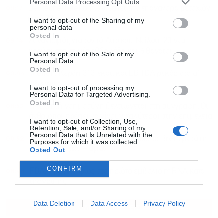
Personal Data Processing Opt Outs
09:17
Deutsche Telekom: Αυξάνει την επαναγορά μετοχών
κατά 3 δισ.
I want to opt-out of the Sharing of my
personal data.
Opted In
09:14
Συναγερμός για τον ιό Δυτικού Νείλου: 23 νέα
κρούσματα σε μία εβδομάδα και 6 θάνατοι
I want to opt-out of the Sale of my
Personal Data.
Opted In
09:04
Metlen: Κέρδη 313 εκατ. και EBITDA ρεκόρ στο α’
εξάμηνο
I want to opt-out of processing my
Personal Data for Targeted Advertising.
Opted In
08:52
Η τεχνητή νοημοσύνη βελτιώνεται στη συγγραφή. Οι
άνθρωποι πρέπει να γίνουν καλύτεροι στην επιμέλεια
I want to opt-out of Collection, Use,
Retention, Sale, and/or Sharing of my
Personal Data that Is Unrelated with the
08:52
Πετρέλαιο: Κάτω από τα 80 δολάρια το Brent μετά τη
Purposes for which it was collected.
συμφωνία Ιράν – Ομάν
Opted Out
CONFIRM
08:48
FDA: Πράσινο φως στο πρώτο εμβόλιο mRNA κατά
της γρίπης
Data Deletion
Data Access
Privacy Policy
ΟΛΕΣ ΟΙ ΕΙΔΗΣΕΙΣ