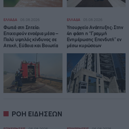
ΕΛΛΑΔΑ
06.08.2026
ΕΛΛΑΔΑ
05.08.2026
Φωτιά στη Σητεία:
Υπουργείο Ανάπτυξης: Στην
Επιχειρούν εναέρια μέσα –
4η φάση η “Γραμμή
Πολύ υψηλός κίνδυνος σε
Ενημέρωσης Επενδυτή” εν
Αττική, Εύβοια και Βοιωτία
μέσω κυρώσεων
ΡΟΗ ΕΙΔΗΣΕΩΝ
ΕΠΙΧΕΙΡΗΣΕΙΣ
06.08.2026
ΕΠΙΧΕΙΡΗΣΕΙΣ
06.08.2026