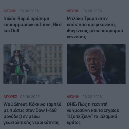
ΔΙΕΘΝΗ
06.08.2026
ΔΙΕΘΝΗ
06.08.2026
Ιταλία: Βαριά πρόστιμα
Μπλόκο Τραμπ στην
εκατομμυρίων σε Lime, Bird
απόκτηση αμερικανικής
και Dott
ιθαγένειας μέσω τουρισμού
γέννησης
ΑΓΟΡΕΣ
06.08.2026
ΔΙΕΘΝΗ
06.08.2026
Wall Street: Κόκκινο ταμπλό
ΟΗΕ: Πώς η τεχνητή
με πιέσεις στον Dow (-460
νοημοσύνη και τα cryptos
μονάδες) εν μέσω
“εξοπλίζουν” το ισλαμικό
γεωπολιτικής νευρικότητας
κράτος