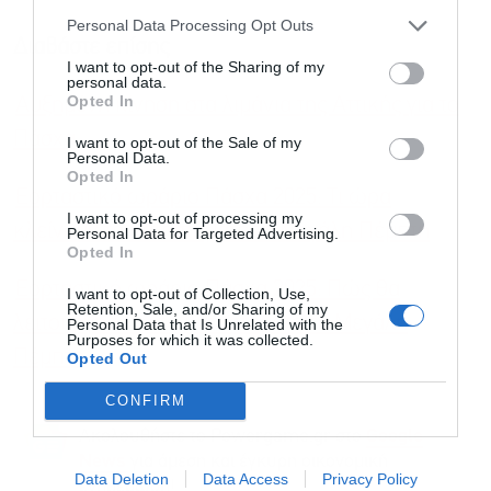
Personal Data Processing Opt Outs
Διαβάστε επίσης
I want to opt-out of the Sharing of my
personal data.
Opted In
Αυξημένη κίνηση στα λιμάνια της Αττικής για το
Αποδέχομαι τους
όρους χρήσης
*
Πάσχα
I want to opt-out of the Sale of my
και την πολιτική απορρήτου
Personal Data.
Opted In
Εορταστικό ωράριο Πάσχα 2025: Τι ώρα
Εγγραφή
I want to opt-out of processing my
κλείνουν τα καταστήματα τη Μεγάλη Πέμπτη
Personal Data for Targeted Advertising.
Opted In
Εορταστικό ωράριο Πάσχα 2025: Πώς θα
I want to opt-out of Collection, Use,
Retention, Sale, and/or Sharing of my
λειτουργήσουν τα καταστήματα τη Μεγάλη
Personal Data that Is Unrelated with the
Purposes for which it was collected.
Πέμπτη
Opted Out
CONFIRM
Ακολουθήστε το Powergame.gr στο
Google
για άμεση και έγκυρη οικονομική
News
Data Deletion
Data Access
Privacy Policy
ενημέρωση!