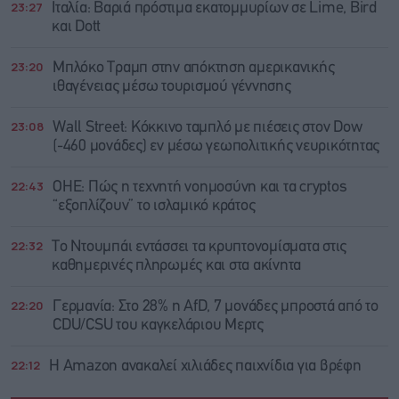
23:27
Ιταλία: Βαριά πρόστιμα εκατομμυρίων σε Lime, Bird
και Dott
23:20
Μπλόκο Τραμπ στην απόκτηση αμερικανικής
ιθαγένειας μέσω τουρισμού γέννησης
23:08
Wall Street: Κόκκινο ταμπλό με πιέσεις στον Dow
(-460 μονάδες) εν μέσω γεωπολιτικής νευρικότητας
22:43
ΟΗΕ: Πώς η τεχνητή νοημοσύνη και τα cryptos
“εξοπλίζουν” το ισλαμικό κράτος
22:32
Το Ντουμπάι εντάσσει τα κρυπτονομίσματα στις
καθημερινές πληρωμές και στα ακίνητα
22:20
Γερμανία: Στο 28% η AfD, 7 μονάδες μπροστά από το
CDU/CSU του καγκελάριου Μερτς
22:12
Η Amazon ανακαλεί χιλιάδες παιχνίδια για βρέφη