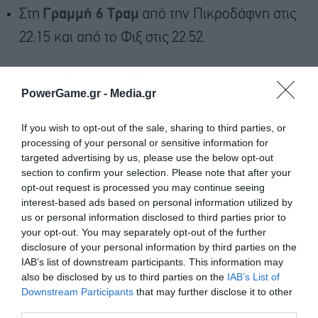
Στη
Γραμμή 6 Τραμ
από την Πικροδάφνη στις
22:15 και από το Φιξ στις 22:52.
Στη
Γραμμή 7 Τραμ
από το Ασκληπιείο Βούλας
PowerGame.gr -
Media.gr
στις 21:44 και από την Αγία Τριάδα στις 22:43.
If you wish to opt-out of the sale, sharing to third parties, or
Στις Γραμμές 6 & 7 Τραμ με ανταπόκριση στην
processing of your personal or sensitive information for
targeted advertising by us, please use the below opt-out
Πικροδάφνη
από Φιξ προς Ασκληπιείο Βούλας
section to confirm your selection. Please note that after your
στις 22:22 και αντίστροφα στις 21:29 και από
opt-out request is processed you may continue seeing
interest-based ads based on personal information utilized by
Αγία Τριάδα προς Φιξ στις 21:43 και αντίστροφα
us or personal information disclosed to third parties prior to
στις 21:37.
your opt-out. You may separately opt-out of the further
disclosure of your personal information by third parties on the
IAB’s list of downstream participants. This information may
Αναλυτικά τα τελευταία δρομολόγια για τις
also be disclosed by us to third parties on the
IAB’s List of
Εγγραφή στο
Γραμμές 1, 2 & 3 του Μετρό, καθώς και στο
Downstream Participants
that may further disclose it to other
newsletter
third parties.
Τραμ.