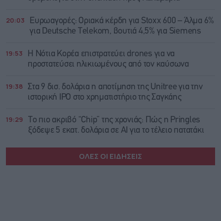
20:03
Ευρωαγορές: Οριακά κέρδη για Stoxx 600 – Άλμα 6%
για Deutsche Telekom, βουτιά 4,5% για Siemens
19:53
Η Νότια Κορέα επιστρατεύει drones για να
προστατεύσει ηλικιωμένους από τον καύσωνα
19:38
Στα 9 δισ. δολάρια η αποτίμηση της Unitree για την
ιστορική IPO στο χρηματιστήριο της Σαγκάης
19:29
Το πιο ακριβό “Chip” της χρονιάς: Πώς η Pringles
ξόδεψε 5 εκατ. δολάρια σε AI για το τέλειο πατατάκι
ΟΛΕΣ ΟΙ ΕΙΔΗΣΕΙΣ