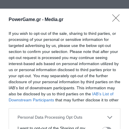
Γλυφάδα: Βρέθηκε πιστόλι σε Airbnb,
PowerGame.gr -
Media.gr
αναζητούνται τρεις Τούρκοι
If you wish to opt-out of the sale, sharing to third parties, or
Τουρκική μαφία: Σε εξέλιξη αστυνομική
processing of your personal or sensitive information for
επιχείρηση σε Αθήνα, Θεσσαλονίκη
targeted advertising by us, please use the below opt-out
section to confirm your selection. Please note that after your
opt-out request is processed you may continue seeing
interest-based ads based on personal information utilized by
Ακολουθήστε το Powergame.gr στο
Google
us or personal information disclosed to third parties prior to
για άμεση και έγκυρη οικονομική
News
your opt-out. You may separately opt-out of the further
ενημέρωση!
disclosure of your personal information by third parties on the
IAB’s list of downstream participants. This information may
also be disclosed by us to third parties on the
IAB’s List of
TAGS:
ΒΕΝΤΕΤΑ
ΕΥΠ
ΘΕΣΣΑΛΟΝΙΚΗ
ΜΑΦΙΑ
Downstream Participants
that may further disclose it to other
ΠΥΡΟΒΟΛΙΣΜΟΙ
ΤΟΥΡΚΙΑ
third parties.
Personal Data Processing Opt Outs
I want to opt-out of the Sharing of my