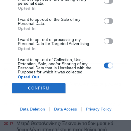
personal data.
Opted In
I want to opt-out of the Sale of my
Personal Data.
Opted In
I want to opt-out of processing my
Personal Data for Targeted Advertising.
Opted In
I want to opt-out of Collection, Use,
Retention, Sale, and/or Sharing of my
Personal Data that Is Unrelated with the
ΡΟΗ ΕΙΔΗΣΕΩΝ
ΔΗΜΟΦΙΛΗ
Purposes for which it was collected.
Opted Out
20:27
Βιοτέρ: Στο Πρωτοδικείο Αθηνών η νέα συμφωνία
CONFIRM
εξυγίανσης
20:23
Βρεττού (CrediaBank): Πιστωτική επέκταση ως 1,4
Data Deletion
Data Access
Privacy Policy
δισ. φέτος, τι θα κρίνει τη διανομή μερίσματος
20:17
Μετρό Θεσσαλονίκης: Ξεκινούν τα δοκιμαστικά
δρομολόγια στην επέκταση προς Καλαμαριά