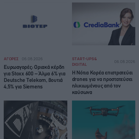
ΑΓΟΡΕΣ
06.08.2026
START-UPS &
06.08.2026
DIGITAL
Ευρωαγορές: Οριακά κέρδη
Η Νότια Κορέα επιστρατεύει
για Stoxx 600 – Άλμα 6% για
drones για να προστατεύσει
Deutsche Telekom, βουτιά
ηλικιωμένους από τον
4,5% για Siemens
καύσωνα