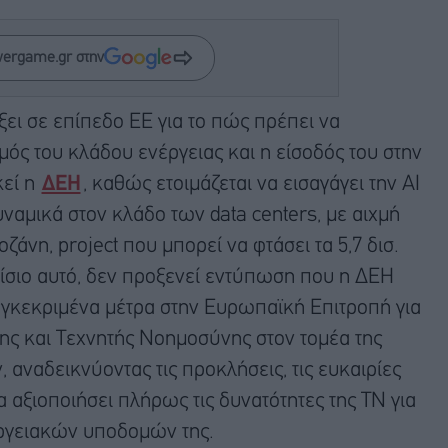
wergame.gr στην
ξει σε επίπεδο ΕΕ για το πώς πρέπει να
ός του κλάδου ενέργειας και η είσοδός του στην
κεί η
ΔΕΗ
, καθώς ετοιμάζεται να εισαγάγει την ΑΙ
δυναμικά στον κλάδο των data centers, με αιχμή
ζάνη, project που μπορεί να φτάσει τα 5,7 δισ.
ίσιο αυτό, δεν προξενεί εντύπωση που η ΔΕΗ
γκεκριμένα μέτρα στην Ευρωπαϊκή Επιτροπή για
ης και Τεχνητής Νοημοσύνης στον τομέα της
, αναδεικνύοντας τις προκλήσεις, τις ευκαιρίες
 αξιοποιήσει πλήρως τις δυνατότητες της ΤΝ για
εργειακών υποδομών της.