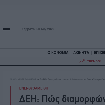
Σάββατο, 08 Αυγ 2026
ΟΙΚΟΝΟΜΙΑ
ΑΚΙΝΗΤΑ
ΕΠΙΧΕ
TRENDS:
ΟΙΚΟΝΟΜΙΑ
ΑΚΙΝΗΤ
ΑΡΧΙΚΗ
»
ENERGYGAME.GR
»
ΔΕΗ: Πώς διαμορφώνει το ευρωπαϊκό πλαίσιο για την Τεχνητή Νοημοσύνη 
ENERGYGAME.GR
ΔΕΗ: Πώς διαμορφών