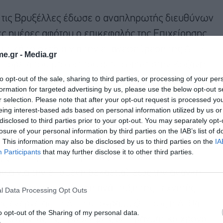
ς τις Βρυξέλλες έδωσε ο αναπληρωτής διευθύνων
ς ημέρες αφότου ο επικεφαλής της Επιχείρησης,
λυτικά το σχέδιο για την επανεφεύρεση της ΔΕΗ
e.gr -
Media.gr
πορεία του project του data center στην Κοζάνη,
to opt-out of the sale, sharing to third parties, or processing of your per
 Λονδίνο. Στο πλαίσιο της συμμετοχής του σε
formation for targeted advertising by us, please use the below opt-out s
την ιδιότητά του ως μέλος του Εκτελεστικού
r selection. Please note that after your opt-out request is processed y
eing interest-based ads based on personal information utilized by us or
pe (του ευρωπαϊκού συνδέσμου των εταιρειών
disclosed to third parties prior to your opt-out. You may separately opt-
ηματισμού), ο κ. Πατεράκης τόνισε ότι η ΕΕ
losure of your personal information by third parties on the IAB’s list of
. This information may also be disclosed by us to third parties on the
IA
επανάστασης και της εισβολής της ΑΙ στο
Participants
that may further disclose it to other third parties.
 ζήτησης για ηλεκτρισμό (την οποία η ΔΕΗ
νία για την επόμενη δεκαετία), έως την ανάγκη
ένων και την ταχύτερη ανάπτυξη της Τεχνητής
l Data Processing Opt Outs
ης ενέργειας. Η ΔΕΗ υπογραμμίζει πως η ΑΙ θα
o opt-out of the Sharing of my personal data.
ελτιώνοντας τις προβλέψεις σε πραγματικό χρόνο,