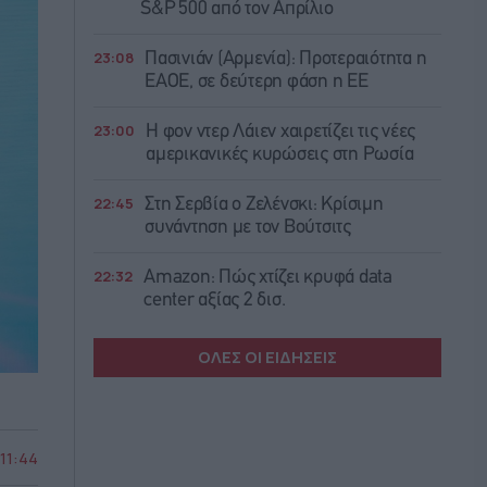
S&P 500 από τον Απρίλιο
23:08
Πασινιάν (Αρμενία): Προτεραιότητα η
ΕΑΟΕ, σε δεύτερη φάση η ΕΕ
23:00
Η φον ντερ Λάιεν χαιρετίζει τις νέες
αμερικανικές κυρώσεις στη Ρωσία
22:45
Στη Σερβία ο Ζελένσκι: Κρίσιμη
συνάντηση με τον Βούτσιτς
22:32
Amazon: Πώς χτίζει κρυφά data
center αξίας 2 δισ.
ΟΛΕΣ ΟΙ ΕΙΔΗΣΕΙΣ
 11:44