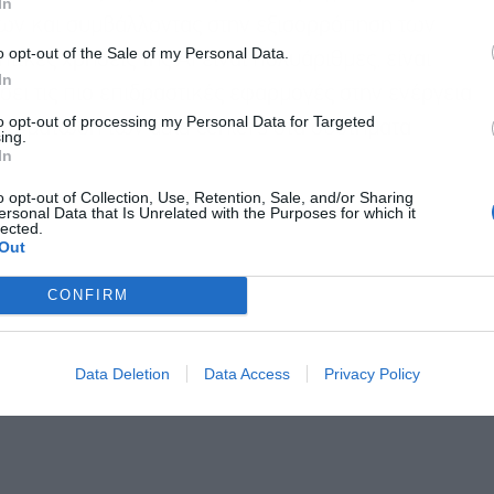
In
ύων και συμβάλλοντας στην εξισορρόπηση των
o opt-out of the Sale of my Personal Data.
τικές χρήσεις της ΑΙ είναι πολυάριθμες, είναι
In
ει τις πιο επιδραστικές εφαρμογές στην ενέργεια
to opt-out of processing my Personal Data for Targeted
ενσωμάτωση των data centers στα συστήματα
ing.
In
o opt-out of Collection, Use, Retention, Sale, and/or Sharing
ersonal Data that Is Unrelated with the Purposes for which it
lected.
Out
CONFIRM
Data Deletion
Data Access
Privacy Policy