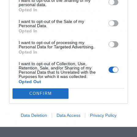
I want to opt-out of the Sharing of my
τουριστικά καταλύματα κλπ.), με σκοπό τη
personal data.
Opted In
δημιουργία υπεραξιών και σταθερών
Αποδέχομαι τους
όρους χρήσης
*
μακροπρόθεσμων εσόδων, καθώς η ενίσχυση
I want to opt-out of the Sale of my
και την πολιτική απορρήτου
Personal Data.
της κεφαλαιακής βάσης κατά το ποσό των τριών
Opted In
Εγγραφή
εκατομμύριων ευρώ (3.000.000€) θα
I want to opt-out of processing my
Personal Data for Targeted Advertising.
λειτουργήσει ως πολλαπλασιαστής, επιτρέποντας
Opted In
στην Εταιρεία να ενισχύσει ουσιαστικά την
I want to opt-out of Collection, Use,
Retention, Sale, and/or Sharing of my
παραγωγική δραστηριότητα της , γεγονός το
Personal Data that Is Unrelated with the
Purposes for which it was collected.
οποίο δεν ήταν εφικτό με τα σημερινά
Opted Out
οικονομικά δεδομένα.
CONFIRM
Πιο συγκεκριμένα, η Εταιρεία σκοπεύει να
χρησιμοποιήσει το σύνολο των αντληθέντων
Data Deletion
Data Access
Privacy Policy
κεφαλαίων από την Αύξηση, ως εξής: