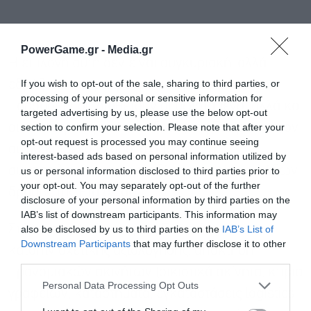
PowerGame.gr -
Media.gr
Η επιλογή αυτή δεν είναι συγκυριακή, αλλά
If you wish to opt-out of the sale, sharing to third parties, or
εδράζεται στη μακροχρόνια εμπειρία και
processing of your personal or sensitive information for
παρουσία που διαθέτουν οι υφιστάμενοι αλλά και
targeted advertising by us, please use the below opt-out
section to confirm your selection. Please note that after your
οι νέοι στρατηγικοί επενδυτές της Εταιρείας στον
opt-out request is processed you may continue seeing
συγκεκριμένο κλάδο, ο οποίος
interest-based ads based on personal information utilized by
συμπεριλαμβάνεται μεταξύ των κυρίων κλάδων
us or personal information disclosed to third parties prior to
your opt-out. You may separately opt-out of the further
δράσης της Εταιρείας.
disclosure of your personal information by third parties on the
IAB’s list of downstream participants. This information may
Στόχος της Διοίκησης της Εταιρείας είναι η,
also be disclosed by us to third parties on the
IAB’s List of
Εγγραφή στο
Downstream Participants
that may further disclose it to other
κατόπιν σχετικής αξιολόγησης, απόκτηση
newsletter
third parties.
προνομιακών ακινήτων (οικιστικά ακίνητα, κτίρια
Personal Data Processing Opt Outs
γραφείων, καταστήματα, εγκαταστάσεις logistics,