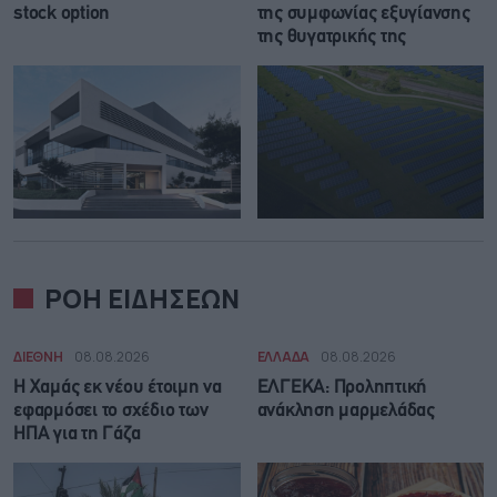
stock option
της συμφωνίας εξυγίανσης
της θυγατρικής της
ΡΟΗ ΕΙΔΗΣΕΩΝ
ΔΙΕΘΝΗ
08.08.2026
ΕΛΛΑΔΑ
08.08.2026
Η Χαμάς εκ νέου έτοιμη να
ΕΛΓΕΚΑ: Προληπτική
εφαρμόσει το σχέδιο των
ανάκληση μαρμελάδας
ΗΠΑ για τη Γάζα