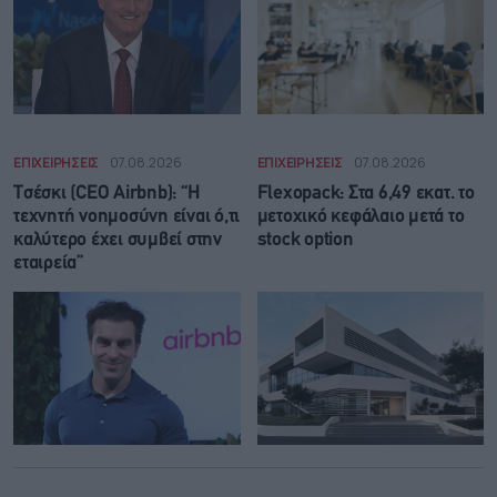
ΕΠΙΧΕΙΡΗΣΕΙΣ
07.08.2026
ΕΠΙΧΕΙΡΗΣΕΙΣ
07.08.2026
Τσέσκι (CEO Airbnb): “Η
Flexopack: Στα 6,49 εκατ. το
τεχνητή νοημοσύνη είναι ό,τι
μετοχικό κεφάλαιο μετά το
καλύτερο έχει συμβεί στην
stock option
εταιρεία”