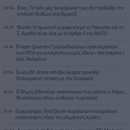
22:54
Βανς: Το Ιράν μας ενημέρωσε πως δεν σχεδιάζει την
επιβολή διοδίων στο Ορμούζ
22:37
Φιντάν: Η αμυντική συμφωνία με το Πακιστάν και τη
Σ. Αραβία είναι ίδια με τo Άρθρο 5 του ΝΑΤΟ
22:16
Ένταση ξανά στη Γροιλανδία λόγω προετοιμασιών
των ΗΠΑ για γεωτρήσεις χωρίς άδεια – Κοιτάσματα 1
τρισ. δολαρίων
21:50
Συντριβή drone στη Βουλγαρία προκαλεί
διπλωματική ένταση με την Ουκρανία
21:34
Ο δήμος Αθηναίων ανακοίνωσε πως κλείνει ο λόφος
Φινόπουλου λόγω κινδύνου πυρκαγιάς
21:14
Ευρωαγορές: Εκτόξευση κεφαλαίων στα ομόλογα
καταστροφής λόγω της κλιματικής κρίσης