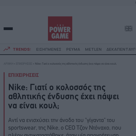
TRENDS:
ΕΙΣΗΓΜΕΝΕΣ
ΡΕΥΜΑ
METLEN
ΔΕΚΑΠΕΝΤΑΥ
ΑΡΧΙΚΗ
»
ΕΠΙΧΕΙΡΗΣΕΙΣ
»
Nike: Γιατί ο κολοσσός της αθλητικής ένδυσης έχει πάψει να είναι κουλ;
ΕΠΙΧΕΙΡΗΣΕΙΣ
Nike: Γιατί ο κολοσσός της
αθλητικής ένδυσης έχει πάψει
να είναι κουλ;
Αντί να ενισχύσει την άνοδο του "γίγαντα" του
sportswear, της Nike, ο CEO Τζον Ντόναχο, που
πλέον αντικαταστάθηκε, ήταν μία απογοήτευση