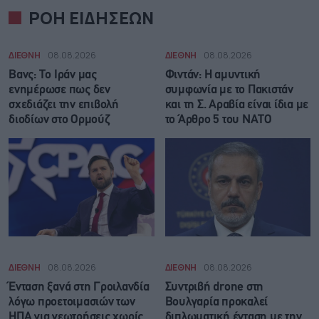
ΡΟΗ ΕΙΔΗΣΕΩΝ
ΔΙΕΘΝΗ
08.08.2026
ΔΙΕΘΝΗ
08.08.2026
Βανς: Το Ιράν μας
Φιντάν: Η αμυντική
ενημέρωσε πως δεν
συμφωνία με το Πακιστάν
σχεδιάζει την επιβολή
και τη Σ. Αραβία είναι ίδια με
διοδίων στο Ορμούζ
τo Άρθρο 5 του ΝΑΤΟ
ΔΙΕΘΝΗ
08.08.2026
ΔΙΕΘΝΗ
08.08.2026
Ένταση ξανά στη Γροιλανδία
Συντριβή drone στη
λόγω προετοιμασιών των
Βουλγαρία προκαλεί
ΗΠΑ για γεωτρήσεις χωρίς
διπλωματική ένταση με την