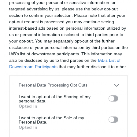
Dunks άρχισαν να παλιώνουν, η Nike, γράφει το
processing of your personal or sensitive information for
targeted advertising by us, please use the below opt-out
Bloomberg Businessweek, δεν είχε τίποτα για
section to confirm your selection. Please note that after your
να τα αντικαταστήσει.
opt-out request is processed you may continue seeing
interest-based ads based on personal information utilized by
us or personal information disclosed to third parties prior to
Τον Δεκέμβριο, παραδέχτηκε πως η εταιρεία
your opt-out. You may separately opt-out of the further
πρέπει «να αυξήσει την ταχύτητα της
disclosure of your personal information by third parties on the
IAB’s list of downstream participants. This information may
καινοτομίας». Στο μεταξύ άρχισε τις περικοπές,
also be disclosed by us to third parties on the
IAB’s List of
Εγγραφή στο
απομακρύνοντας συνολικά το 2% του εργατικού
Downstream Participants
that may further disclose it to other
newsletter
third parties.
δυναμικού, ακόμη και πεπειραμένους μάνατζερ.
Η πορεία που θα οδηγούσε τελικά στην
Personal Data Processing Opt Outs
απομάκρυνση και του ίδιου, είχε ξεκινήσει. Στις
I want to opt-out of the Sharing of my
personal data.
28 Ιουνίου άλλωστε, όταν ανακοινώθηκαν τα
Opted In
τελευταία αποτελέσματα της εταιρείας, η Nike
Αποδέχομαι τους
όρους χρήσης
*
I want to opt-out of the Sale of my
είχε τη χειρότερη μέρα στο χρηματιστήριο από
και την πολιτική απορρήτου
Personal Data.
Opted In
τότε που πρωτοέγινε δημόσια εταιρεία, το 1980.
Εγγραφή