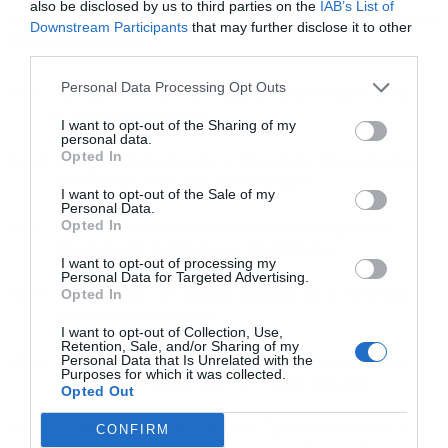
also be disclosed by us to third parties on the
IAB’s List of
Downstream Participants
that may further disclose it to other
ΡΟΗ ΕΙΔΗΣΕΩΝ
ΔΗΜΟΦΙΛΗ
third parties.
Personal Data Processing Opt Outs
15:16
S&P 500: Τα επίπεδα στήριξης και αντίστασης μετά
από το ιστορικό ρεκόρ
I want to opt-out of the Sharing of my
personal data.
Opted In
14:46
Τσίπρας: Ανακοινώνει το οικονομικό του πρόγραμμα
στη Θεσσαλονίκη στις 2 Σεπτεμβρίου
I want to opt-out of the Sale of my
Personal Data.
Opted In
14:17
Το παιχνίδι των αγωγών για την παράκαμψη του
Ορμούζ, ποια σχέδια έχουν προβάδισμα
I want to opt-out of processing my
Personal Data for Targeted Advertising.
14:01
Opted In
Ενστάσεις από τον Ιατρικό Σύλλογό για το Ψηφιακό
Αποθετήριο εξετάσεων
I want to opt-out of Collection, Use,
Retention, Sale, and/or Sharing of my
Personal Data that Is Unrelated with the
13:52
Τουρκία: Περιορισμοί στην κίνηση των εμπορικών
Purposes for which it was collected.
πλοίων που εισέρχονται στη Μαύρη Θάλασσα
Opted Out
13:27
Σε επιφυλακή η γγ Πολιτικής Προστασίας για τους
CONFIRM