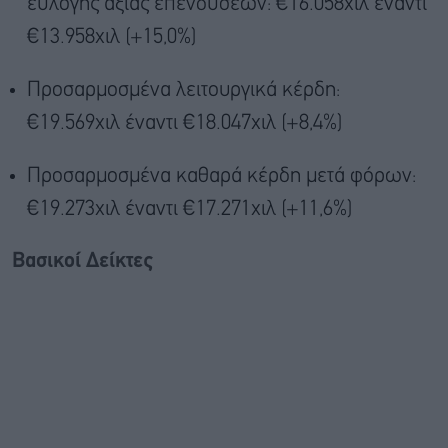
εύλογης αξίας επενδύσεων: €16.058χιλ έναντι
€13.958χιλ (+15,0%)
Προσαρμοσμένα λειτουργικά κέρδη:
€19.569χιλ έναντι €18.047χιλ (+8,4%)
Προσαρμοσμένα καθαρά κέρδη μετά φόρων:
€19.273χιλ έναντι €17.271χιλ (+11,6%)
Βασικοί Δείκτες