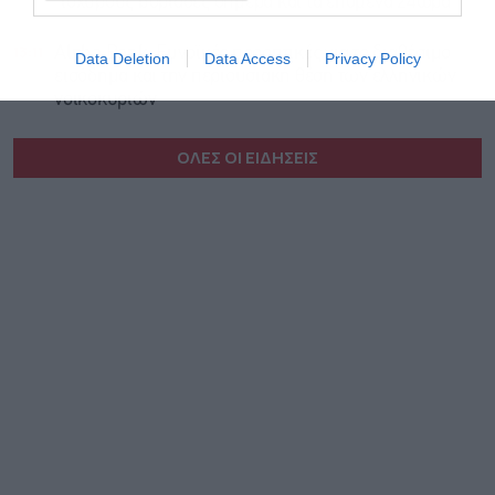
ισχυρούς βοριάδες σήμερα και τα επόμενα 24ωρα
13:11
Alpha Bank: Ευνοϊκές προοπτικές για το διαθέσιμο
Data Deletion
Data Access
Privacy Policy
εισόδημα και την περιουσιακή θέση των ελληνικών
νοικοκυριών
ΟΛΕΣ ΟΙ ΕΙΔΗΣΕΙΣ