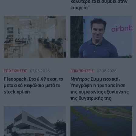
καλύτερο έχει συμβεί στην
εταιρεία”
ΕΠΙΧΕΙΡΗΣΕΙΣ
07.08.2026
ΕΠΙΧΕΙΡΗΣΕΙΣ
07.08.2026
Flexopack: Στα 6,49 εκατ. το
Μπήτρος Συμμετοχική:
μετοχικό κεφάλαιο μετά το
Υπεγράφη η τροποποίηση
stock option
της συμφωνίας εξυγίανσης
της θυγατρικής της