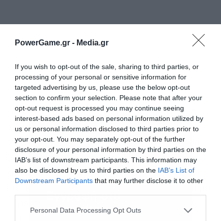
PowerGame.gr -
Media.gr
If you wish to opt-out of the sale, sharing to third parties, or
processing of your personal or sensitive information for
targeted advertising by us, please use the below opt-out
section to confirm your selection. Please note that after your
opt-out request is processed you may continue seeing
Σε όσες περιπτώσεις εντοπιστούν ακίνητα τα
interest-based ads based on personal information utilized by
οποία δεν δηλώθηκαν, για παράδειγμα, ποτέ
us or personal information disclosed to third parties prior to
your opt-out. You may separately opt-out of the further
στην Εφορία, αλλά μόνο στο Κτηματολόγιο, θα
disclosure of your personal information by third parties on the
ξεκινήσουν έλεγχοι από την ΑΑΔΕ. Και αυτό
IAB’s list of downstream participants. This information may
also be disclosed by us to third parties on the
IAB’s List of
καθώς εφόσον δεν έχει δηλωθεί στο Ε9, δεν
Downstream Participants
that may further disclose it to other
έχει καταβληθεί ποτέ ΕΝΦΙΑ ή οι προγενέστεροι
third parties.
Εγγραφή στο
φόροι στην ακίνητη περιουσία (ΦΜΑΠ, ΕΤΑΚ,
newsletter
Personal Data Processing Opt Outs
ΕΕΤΗΔΕ).