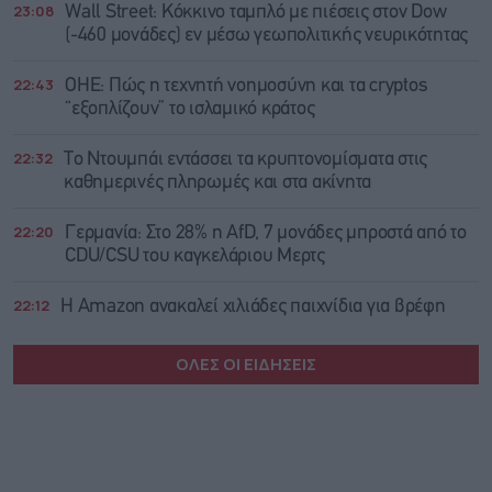
23:08
Wall Street: Κόκκινο ταμπλό με πιέσεις στον Dow
(-460 μονάδες) εν μέσω γεωπολιτικής νευρικότητας
22:43
ΟΗΕ: Πώς η τεχνητή νοημοσύνη και τα cryptos
“εξοπλίζουν” το ισλαμικό κράτος
22:32
Το Ντουμπάι εντάσσει τα κρυπτονομίσματα στις
καθημερινές πληρωμές και στα ακίνητα
22:20
Γερμανία: Στο 28% η AfD, 7 μονάδες μπροστά από το
CDU/CSU του καγκελάριου Μερτς
22:12
Η Amazon ανακαλεί χιλιάδες παιχνίδια για βρέφη
ΟΛΕΣ ΟΙ ΕΙΔΗΣΕΙΣ