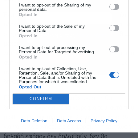
I want to opt-out of the Sharing of my
personal data.
Opted In
Ένα μεγάλο πρόβλημα που θα επιλύσει το νέο
ηλεκτρονικό σύστημα αφορά τα αγροτεμάχια και
I want to opt-out of the Sale of my
Personal Data.
στις καλλιεργούμενες εκτάσεις. Και αυτό καθώς
Αποδέχομαι τους
όρους χρήσης
*
Opted In
και την πολιτική απορρήτου
μέχρι σήμερα ο καθένας δήλωνε ό,τι ήθελε.
I want to opt-out of processing my
Personal Data for Targeted Advertising.
Χωράφια που δεν του ανήκουν, αγροτεμάχια που
Εγγραφή
Opted In
ανήκουν σε άλλους, καλλιεργούσε εκτάσεις με
I want to opt-out of Collection, Use,
ανταλλαγή χωραφιών, χωρίς όλα αυτά να
Retention, Sale, and/or Sharing of my
Personal Data that Is Unrelated with the
δηλώνονται πουθενά.
Purposes for which it was collected.
Opted Out
Πλέον αυτό αλλάζει και κάθε αγρότης θα
CONFIRM
δηλώνει υποχρεωτικά τα χωράφια του, αυτά που
μισθώνει και αυτά που του έχουν παραχωρηθεί
Data Deletion
Data Access
Privacy Policy
για να καλλιεργήσει. Σε διαφορετική περίπτωση,
δηλαδή εφόσον δεν δηλωθούν, δεν θα