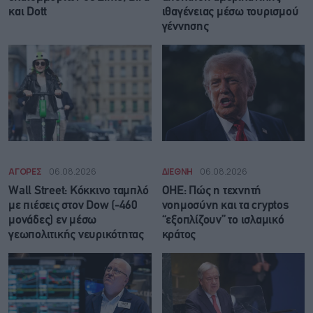
και Dott
ιθαγένειας μέσω τουρισμού
γέννησης
ΑΓΟΡΕΣ
06.08.2026
ΔΙΕΘΝΗ
06.08.2026
Wall Street: Κόκκινο ταμπλό
ΟΗΕ: Πώς η τεχνητή
με πιέσεις στον Dow (-460
νοημοσύνη και τα cryptos
μονάδες) εν μέσω
“εξοπλίζουν” το ισλαμικό
γεωπολιτικής νευρικότητας
κράτος