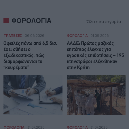
ΦΟΡΟΛΟΓΙΑ
Όλη η κατηγορία
ΤΡΑΠΕΖΕΣ
06.08.2026
ΦΟΡΟΛΟΓΙΑ
01.08.2026
Οφειλές πάνω από 6,5 δισ.
ΑΑΔΕ: Πρώτος μαζικός
έχει σβήσει ο
επιτόπιος έλεγχος για
εξωδικαστικός, πώς
αγροτικές επιδοτήσεις – 195
διαμορφώνονται τα
κτηνοτρόφοι ελέγχθηκαν
“κουρέματα”
στην Κρήτη
ΦΟΡΟΛΟΓΙΑ
31.07.2026
ΦΟΡΟΛΟΓΙΑ
31.07.2026