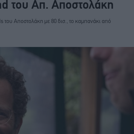
und του Απ. Αποστολάκη
nds του Αποστολάκη με 80 δισ., το καμπανάκι από