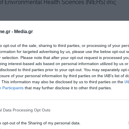
of Environmental Health Sciences (NIEHS) στις
e.gr -
Media.gr
to opt-out of the sale, sharing to third parties, or processing of your per
formation for targeted advertising by us, please use the below opt-out s
r selection. Please note that after your opt-out request is processed y
eing interest-based ads based on personal information utilized by us or
disclosed to third parties prior to your opt-out. You may separately opt-
losure of your personal information by third parties on the IAB’s list of
. This information may also be disclosed by us to third parties on the
IA
Participants
that may further disclose it to other third parties.
το Equifund…
l Data Processing Opt Outs
ένους
επενδυτικούς ομίλους
(venture capital /
o opt-out of the Sharing of my personal data.