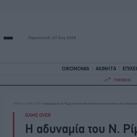
Παρασκευή, 07 Αυγ 2026
ΟΙΚΟΝΟΜΙΑ
ΑΚΙΝΗΤΑ
ΕΠΙΧΕ
TRENDS:
ΟΙΚΟΝΟΜΙΑ
ΑΚΙΝΗΤ
ΑΡΧΙΚΗ
»
GAME OVER
»
H αδυναμία του Ν. Ρίμερ στα πολυτελή ακίνητα και το νέο fund του Απ. Αποστολά
GAME OVER
H αδυναμία του Ν. Ρί