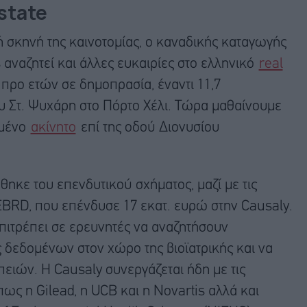
estate
ή σκηνή της καινοτομίας, ο καναδικής καταγωγής
 αναζητεί και άλλες ευκαιρίες στο ελληνικό
real
 προ ετών σε δημοπρασία, έναντι 11,7
υ Στ. Ψυχάρη στο Πόρτο Χέλι. Τώρα μαθαίνουμε
ημένο
ακίνητο
επί της οδού Διονυσίου
θηκε του επενδυτικού σχήματος, μαζί με τις
 EBRD, που επένδυσε 17 εκατ. ευρώ στην Causaly.
πιτρέπει σε ερευνητές να αναζητήσουν
 δεδομένων στον χώρο της βιοϊατρικής και να
ιών. Η Causaly συνεργάζεται ήδη με τις
ως η Gilead, η UCB και η Novartis αλλά και