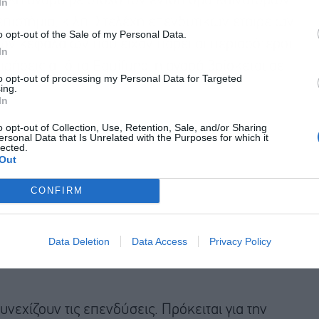
ηνική αγορά με στόχο τον εντοπισμό καινοτόμων
In
ιστήμια, κ.λπ. Στελέχη επενδυτικών εταιρειών
o opt-out of the Sale of my Personal Data.
ων κεφαλαίων που είχαν πάρει οι περισσότεροι
In
ιρήσεις από το Equifund, η αγορά βρίσκεται σε
to opt-out of processing my Personal Data for Targeted
ing.
In
o opt-out of Collection, Use, Retention, Sale, and/or Sharing
ersonal Data that Is Unrelated with the Purposes for which it
lected.
Out
CONFIRM
Data Deletion
Data Access
Privacy Policy
εχίζουν τις επενδύσεις. Πρόκειται για την