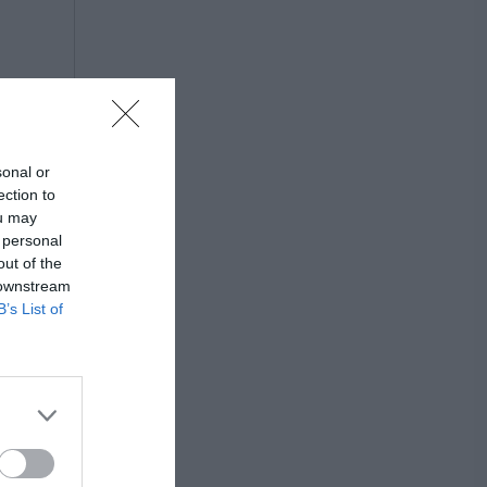
sonal or
ection to
ou may
 personal
out of the
 downstream
B’s List of