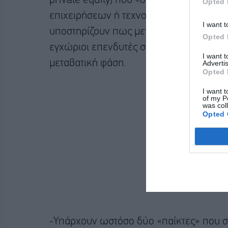
private equity) που «σκανάρει» την ελλ
Opted 
επιχειρήσεων ή τεχνοβλαστών από πανεπ
I want t
υποστηρίζουν πως μετά την εξάντληση τ
Opted 
εγχώριοι επενδυτές σε καινοτόμες επιχε
I want 
μεταβατική φάση.
Advertis
Opted 
I want t
of my P
was col
Opted 
-Υπάρχουν ωστόσο δύο «παίκτες» που συν