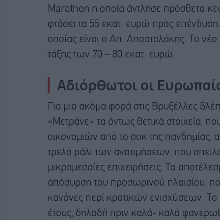
Marathon η οποία άντλησε πρόσθετα κεφ
φτάσει τα 55 εκατ. ευρώ προς επένδυση.
οποίας είναι ο Απ. Αποστολάκης. Το νέο 
τάξης των 70 – 80 εκατ. ευρώ.
Αδιόρθωτοι οι Ευρωπαί
Για μια ακόμα φορά στις Βρυξέλλες βλέπ
«Μετράνε» τα όντως θετικά στοιχεία, 
οικονομιών από το σοκ της πανδημίας, 
τρελό ράλι των ανατιμήσεων, που απειλο
μικρομεσαίες επιχειρήσεις. Το αποτέλεσμ
απόσυρση του προσωρινού πλαισίου, πο
κανόνες περί κρατικών ενισχύσεων. Το σ
έτους, δηλαδή πριν καλά- καλά φανερωθ