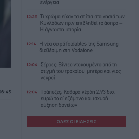
ενέργεια
12:23
Τι χρώμα είχαν τα σπίτια στα νησιά των
Κυκλάδων πριν επιβληθεί το άσπρο –
Η άγνωστη ιστορία
12:14
Η νέα σειρά foldables της Samsung
διαθέσιμη στη Vodafone
12:04
Σέρρες: Βίντεο ντοκουμέντο από τη
στιγμή του τροχαίου, μητέρα και γιος
νεκροί
 06:43
12:04
Τράπεζες: Καθαρά κέρδη 2,93 δισ.
ευρώ το α’ εξάμηνο και ισχυρή
αύξηση δανείων
ΟΛΕΣ ΟΙ ΕΙΔΗΣΕΙΣ