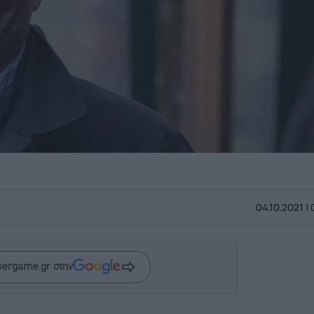
04.10.2021 |
wergame.gr στην