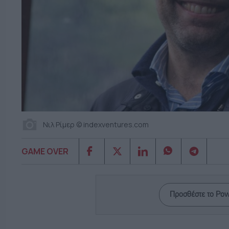
Νιλ Ρίμερ © indexventures.com
GAME OVER
Προσθέστε το Po