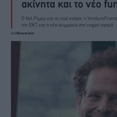
ακίνητα και το νέο f
Ο Νιλ Ρίμερ και το real estate, η VentureFrie
την ΕΚΤ και η νέα συμμαχία στη vegan αγορά
Από
Newsroom