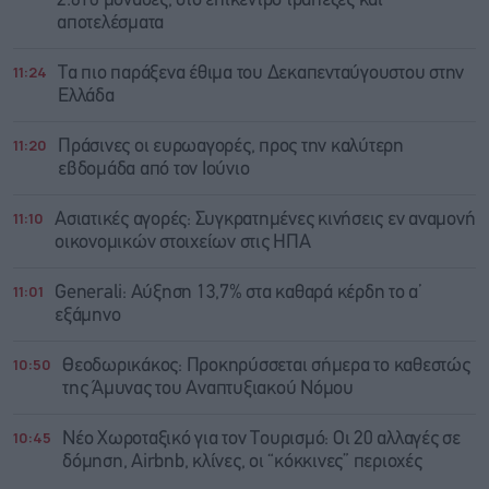
2.610 μονάδες, στο επίκεντρο τράπεζες και
αποτελέσματα
11:24
Τα πιο παράξενα έθιμα του Δεκαπενταύγουστου στην
Ελλάδα
11:20
Πράσινες οι ευρωαγορές, προς την καλύτερη
εβδομάδα από τον Ιούνιο
11:10
Ασιατικές αγορές: Συγκρατημένες κινήσεις εν αναμονή
οικονομικών στοιχείων στις ΗΠΑ
11:01
Generali: Αύξηση 13,7% στα καθαρά κέρδη το α’
εξάμηνο
10:50
Θεοδωρικάκος: Προκηρύσσεται σήμερα το καθεστώς
της Άμυνας του Αναπτυξιακού Νόμου
10:45
Νέο Χωροταξικό για τον Τουρισμό: Οι 20 αλλαγές σε
δόμηση, Airbnb, κλίνες, οι “κόκκινες” περιοχές