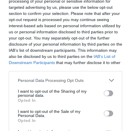
του ενεργειακού κόστους και την προστασία του
processing of your personal or sensitive information for
targeted advertising by us, please use the below opt-out
περιβάλλοντος. Συνολικά 44 βιομηχανίες στην
section to confirm your selection. Please note that after your
Κεντρική Μακεδονία είναι ήδη συνδεδεμένες με
opt-out request is processed you may continue seeing
interest-based ads based on personal information utilized by
το δίκτυο φυσικού αερίου, ενώ στην
us or personal information disclosed to third parties prior to
Αλεξάνδρεια συνδέθηκαν ήδη οι πρώτες δύο
your opt-out. You may separately opt-out of the further
disclosure of your personal information by third parties on the
βιομηχανικές μονάδες.
IAB’s list of downstream participants. This information may
also be disclosed by us to third parties on the
IAB’s List of
Downstream Participants
that may further disclose it to other
third parties.
Εγγραφή στο
newsletter
Personal Data Processing Opt Outs
I want to opt-out of the Sharing of my
personal data.
Opted In
I want to opt-out of the Sale of my
Personal Data.
Αποδέχομαι τους
όρους χρήσης
*
Opted In
και την πολιτική απορρήτου