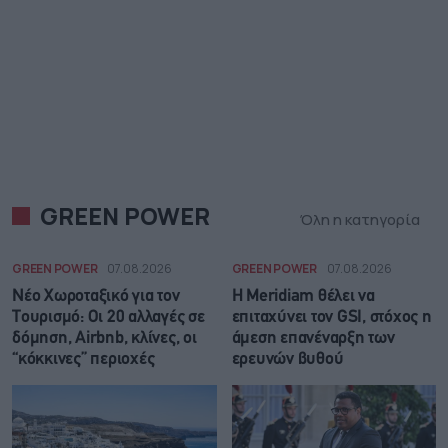
GREEN POWER
Όλη η κατηγορία
GREEN POWER
07.08.2026
GREEN POWER
07.08.2026
Νέο Χωροταξικό για τον
Η Meridiam θέλει να
Τουρισμό: Οι 20 αλλαγές σε
επιταχύνει τον GSI, στόχος η
δόμηση, Airbnb, κλίνες, οι
άμεση επανέναρξη των
“κόκκινες” περιοχές
ερευνών βυθού