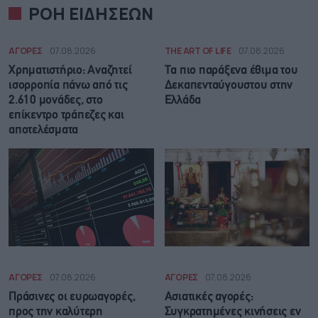
ΡΟΗ ΕΙΔΗΣΕΩΝ
ΑΓΟΡΕΣ
07.08.2026
THE ART OF LIFE
07.08.2026
Χρηματιστήριο: Αναζητεί
Τα πιο παράξενα έθιμα του
ισορροπία πάνω από τις
Δεκαπενταύγουστου στην
2.610 μονάδες, στο
Ελλάδα
επίκεντρο τράπεζες και
αποτελέσματα
ΑΓΟΡΕΣ
07.08.2026
ΑΓΟΡΕΣ
07.08.2026
Πράσινες οι ευρωαγορές,
Ασιατικές αγορές:
προς την καλύτερη
Συγκρατημένες κινήσεις εν