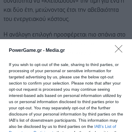
δυνατότητα να «κλειδώσουν» την τιμή για ένα ή
και δύο έτη, μειώνοντας έτσι την αβεβαιότητα
του ενεργειακού κόστους.
Η ανάλογη επιλογή προσφέρεται πιο σπάνια στο
LPG και το μαζούτ. Αυτό το στοιχείο
PowerGame.gr -
Media.gr
αποδεικνύεται καθοριστικό, καθώς δίνει στις
επιχειρήσεις τη δυνατότητα να σχεδιάζουν με
If you wish to opt-out of the sale, sharing to third parties, or
processing of your personal or sensitive information for
μεγαλύτερη ακρίβεια τον προϋπολογισμό τους.
targeted advertising by us, please use the below opt-out
section to confirm your selection. Please note that after your
opt-out request is processed you may continue seeing
interest-based ads based on personal information utilized by
us or personal information disclosed to third parties prior to
your opt-out. You may separately opt-out of the further
disclosure of your personal information by third parties on the
IAB’s list of downstream participants. This information may
also be disclosed by us to third parties on the
IAB’s List of