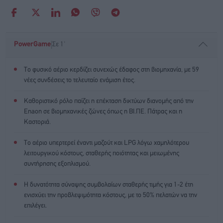
|
PowerGame
Σε 1'
Το φυσικό αέριο κερδίζει συνεχώς έδαφος στη βιομηχανία, με 59
νέες συνδέσεις το τελευταίο ενάμιση έτος.
Καθοριστικό ρόλο παίζει η επέκταση δικτύων διανομής από την
Enaon σε βιομηχανικές ζώνες όπως η ΒΙ.ΠΕ. Πάτρας και η
Καστοριά.
Το αέριο υπερτερεί έναντι μαζούτ και LPG λόγω χαμηλότερου
λειτουργικού κόστους, σταθερής ποιότητας και μειωμένης
συντήρησης εξοπλισμού.
Η δυνατότητα σύναψης συμβολαίων σταθερής τιμής για 1-2 έτη
ενισχύει την προβλεψιμότητα κόστους, με το 50% πελατών να την
επιλέγει.