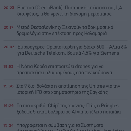
20:23
Βρεττού (CrediaBank): Πιστωτική επέκταση ως 1,4
δισ. φέτος, τι θα κρίνει τη διανομή μερίσματος
20:17
Μετρό Θεσσαλονίκης: Ξεκινούν τα δοκιμαστικά
δρομολόγια στην επέκταση προς Καλαμαριά
20:03
Ευρωαγορές: Οριακά κέρδη για Stoxx 600 – Άλμα 6%
για Deutsche Telekom, βουτιά 4,5% για Siemens
19:53
Η Νότια Κορέα επιστρατεύει drones για να
προστατεύσει ηλικιωμένους από τον καύσωνα
19:38
Στα 9 δισ. δολάρια η αποτίμηση της Unitree για την
ιστορική IPO στο χρηματιστήριο της Σαγκάης
19:29
Το πιο ακριβό “Chip” της χρονιάς: Πώς η Pringles
ξόδεψε 5 εκατ. δολάρια σε AI για το τέλειο πατατάκι
19:24
Υπογράφεται η σύμβαση για τα Συστήματα