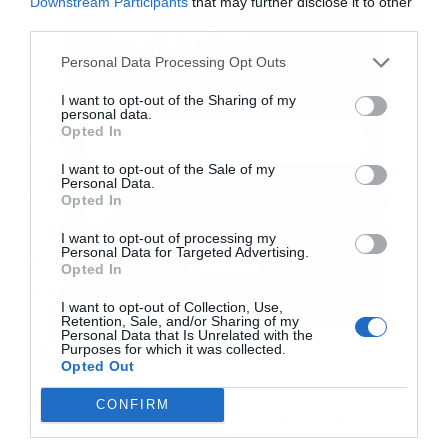
Downstream Participants
that may further disclose it to other
third parties.
Εγγραφή στο
newsletter
Personal Data Processing Opt Outs
I want to opt-out of the Sharing of my
Δεν είναι τυχαίο ότι υπάρχουν εταιρείες
personal data.
Opted In
προμήθειας στις οποίες περίπου το 50% του
βιομηχανικού πελατολογίου έχει επιλέξει
I want to opt-out of the Sale of my
Personal Data.
συμβόλαια σταθερής τιμής. Η τάση αυτή ενισχύει
Αποδέχομαι τους
όρους χρήσης
*
Opted In
και την πολιτική απορρήτου
τη συνολική ελκυστικότητα του φυσικού αερίου,
I want to opt-out of processing my
Personal Data for Targeted Advertising.
ειδικά σε ένα περιβάλλον έντονων
Εγγραφή
Opted In
διακυμάνσεων στις ενεργειακές αγορές.
I want to opt-out of Collection, Use,
Retention, Sale, and/or Sharing of my
Personal Data that Is Unrelated with the
Η συμπαραγωγή
Purposes for which it was collected.
Opted Out
Παράλληλα με την αύξηση των βιομηχανικών
CONFIRM
πελατών, έντονη κινητικότητα καταγράφεται και