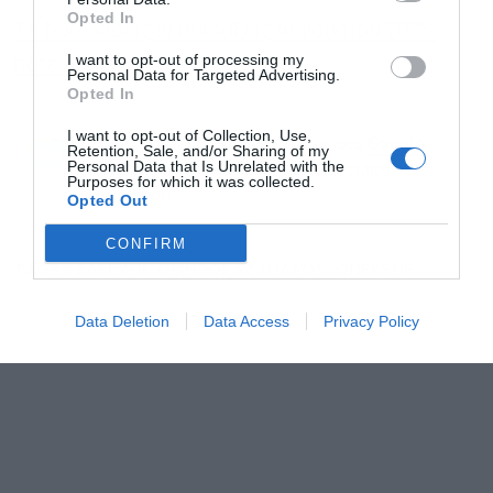
Opted In
Σε δύο δόσεις οι συντάξεις Αυγούστου 2025,
I want to opt-out of processing my
πότε οι πληρωμές
Personal Data for Targeted Advertising.
Opted In
I want to opt-out of Collection, Use,
Ακολουθήστε το Powergame.gr στο
Google
Retention, Sale, and/or Sharing of my
Personal Data that Is Unrelated with the
για άμεση και έγκυρη οικονομική
News
Purposes for which it was collected.
ενημέρωση!
Opted Out
CONFIRM
TAGS:
ΕΛΕΓΧΟΙ
ΟΜΗΡΟΣ ΤΣΑΠΑΛΟΣ
ΟΠΕΚΕΠΕ
Data Deletion
Data Access
Privacy Policy