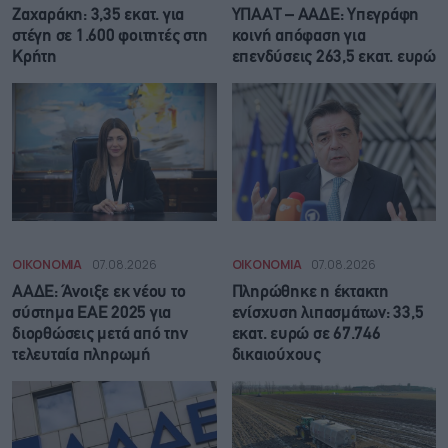
Ζαχαράκη: 3,35 εκατ. για
ΥΠΑΑΤ – ΑΑΔΕ: Υπεγράφη
στέγη σε 1.600 φοιτητές στη
κοινή απόφαση για
Κρήτη
επενδύσεις 263,5 εκατ. ευρώ
ΟΙΚΟΝΟΜΙΑ
07.08.2026
ΟΙΚΟΝΟΜΙΑ
07.08.2026
ΑΑΔΕ: Άνοιξε εκ νέου το
Πληρώθηκε η έκτακτη
σύστημα ΕΑΕ 2025 για
ενίσχυση λιπασμάτων: 33,5
διορθώσεις μετά από την
εκατ. ευρώ σε 67.746
τελευταία πληρωμή
δικαιούχους