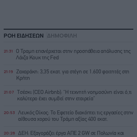
ΡΟΗ ΕΙΔΗΣΕΩΝ
ΔΗΜΟΦΙΛΗ
21:31
Ο Τραμπ επανέρχεται στην προσπάθεια απόλυσης της
Λάιζα Κουκ της Fed
21:19
Ζαχαράκη: 3,35 εκατ. για στέγη σε 1.600 φοιτητές στη
Κρήτη
21:07
Τσέσκι (CEO Airbnb): “Η τεχνητή νοημοσύνη είναι ό,τι
καλύτερο έχει συμβεί στην εταιρεία”
20:53
Λευκός Οίκος: Το Εφετείο διακόπτει τις εργασίες στην
αίθουσα χορού του Τράμπ αξίας 400 εκατ.
20:28
ΔΕΗ: Εξαγοράζει έργα ΑΠΕ 2 GW σε Πολωνία και