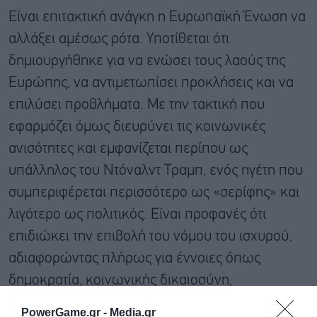
Είναι επιτακτική ανάγκη η Ευρωπαϊκή Ένωση να
αλλάξει αμέσως ρότα. Υποτίθεται ότι
δημιουργήθηκε για να ενώσει τους λαούς της
Ευρώπης, να αντιμετωπίσει προκλήσεις και να
επιλύσει προβλήματα. Με την τακτική που
εφαρμόζει όμως διευρύνει τις κοινωνικές
ανισότητες και εμφανίζεται περίπου ως
υπάλληλος του Ντόναλντ Τραμπ, ενός ηγέτη που
συμπεριφέρεται περισσότερο ως «σερίφης» και
λιγότερο ως πολιτικός. Είναι προφανές ότι
επιδιώκει την επιβολή του νόμου του ισχυρού,
αδιαφορώντας πλήρως για έννοιες όπως
δημοκρατία, κοινωνικής δικαιοσύνη,
αλληλεγγύη. Για όλες αυτές τις αρχές δηλαδή
PowerGame.gr -
Media.gr