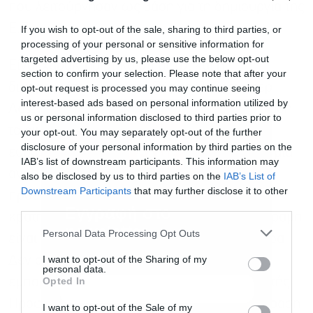
που λειτούργησαν ως βάση για τη δημιουργία της
Ε.Ε.
If you wish to opt-out of the sale, sharing to third parties, or
processing of your personal or sensitive information for
targeted advertising by us, please use the below opt-out
Είναι χαρακτηριστικό ότι μέχρι και η
section to confirm your selection. Please note that after your
διαπραγμάτευση με την Ούρσουλα φον ντερ
opt-out request is processed you may continue seeing
interest-based ads based on personal information utilized by
Λάιεν διεξήχθη σε ένα θέρετρο γκολφ! Δηλαδή
us or personal information disclosed to third parties prior to
το οικονομικό μέλλον εκατομμυρίων
your opt-out. You may separately opt-out of the further
disclosure of your personal information by third parties on the
ευρωπαίων πολιτών έφτασε να κρίνεται σε μία
IAB’s list of downstream participants. This information may
ανάπαυλα της ψυχαγωγίας του Αμερικανού
also be disclosed by us to third parties on the
IAB’s List of
Downstream Participants
that may further disclose it to other
προέδρου. Ούτε τα προσχήματα δεν
third parties.
Εγγραφή στο
κρατήθηκαν. Αυτή η τακτική του Ντόναλντ Τραμπ
newsletter
Personal Data Processing Opt Outs
είναι επικίνδυνη και θα οδηγήσει σε αδιέξοδα.
I want to opt-out of the Sharing of my
Δεν συμπεριφέρεται ως σύμμαχος και
personal data.
Opted In
εμπορικός εταίρος αλλά ως στυγνός εκβιαστής.
Προφανώς γιατί βλέπει και τη χαλαρή αντίδραση
I want to opt-out of the Sale of my