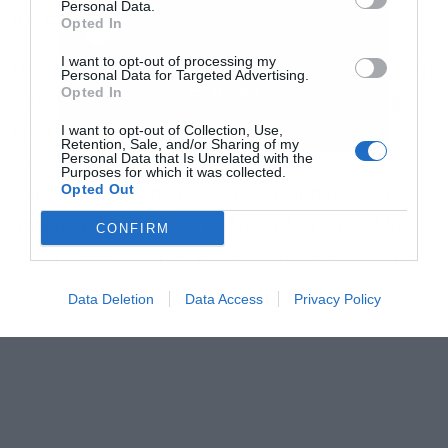
Personal Data.
της Ε.Ε.
Αποδέχομαι τους
όρους χρήσης
*
Opted In
και την πολιτική απορρήτου
I want to opt-out of processing my
Θεωρώ ότι έχει έρθει η ώρα να αλλάξουν πολλά
Personal Data for Targeted Advertising.
Εγγραφή
Opted In
στην ήπειρο μας και να αρχίσουμε να συζητάμε
I want to opt-out of Collection, Use,
επιτέλους για τις Ηνωμένες Πολιτείες της
Retention, Sale, and/or Sharing of my
Personal Data that Is Unrelated with the
Ευρώπης, αφήνοντας στην άκρη τις
Purposes for which it was collected.
Opted Out
παρωχημένες και ανέπνευστες πρακτικές της
σημερινής ηγεσίας. Οι πολίτες αλλά και οι ΜμΕ
CONFIRM
της Γηραιάς Ηπείρου αξίζουν καλύτερης τύχης
και περισσότερης στήριξης».
Data Deletion
Data Access
Privacy Policy