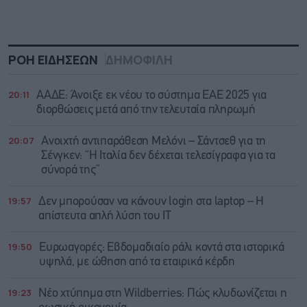
ΡΟΗ ΕΙΔΗΣΕΩΝ
ΔΗΜΟΦΙΛΗ
20:11
ΑΑΔΕ: Άνοιξε εκ νέου το σύστημα ΕΑΕ 2025 για
διορθώσεις μετά από την τελευταία πληρωμή
20:07
Ανοιχτή αντιπαράθεση Μελόνι – Σάντσεθ για τη
Σένγκεν: “Η Ιταλία δεν δέχεται τελεσίγραφα για τα
σύνορά της”
19:57
Δεν μπορούσαν να κάνουν login στα laptop – Η
απίστευτα απλή λύση του IT
19:50
Ευρωαγορές: Εβδομαδιαίο ράλι κοντά στα ιστορικά
υψηλά, με ώθηση από τα εταιρικά κέρδη
19:23
Νέο χτύπημα στη Wildberries: Πώς κλυδωνίζεται η