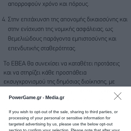
απορροφούν χρόνο και πόρους.
Στην επιτάχυνση της απονομής δικαιοσύνης και
στην ενίσχυση της νομικής ασφάλειας, ως
θεμελιώδους παράγοντα εμπιστοσύνης και
επενδυτικής σταθερότητας.
Το ΕΒΕΑ θα συνεχίσει να καταθέτει προτάσεις
και να στηρίζει κάθε προσπάθεια
εκσυγχρονισμού της δημόσιας διοίκησης, με
στόχο μία δυναμική, εξωστρεφή και παραγωγική
PowerGame.gr -
Media.gr
επιχειρηματικότητα που θα υπηρετεί την
ανάπτυξη της χώρας».
If you wish to opt-out of the sale, sharing to third parties, or
processing of your personal or sensitive information for
targeted advertising by us, please use the below opt-out
Διαβάστε επίσης
section to confirm your selection. Please note that after your