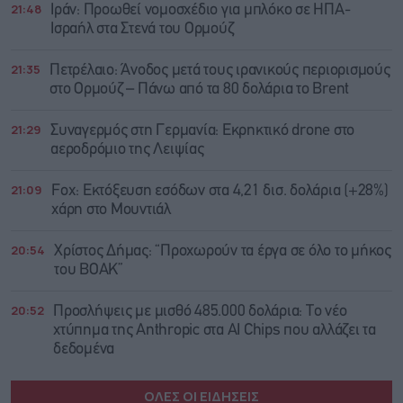
21:48
Ιράν: Προωθεί νομοσχέδιο για μπλόκο σε ΗΠΑ-
Ισραήλ στα Στενά του Ορμούζ
21:35
Πετρέλαιο: Άνοδος μετά τους ιρανικούς περιορισμούς
στο Ορμούζ – Πάνω από τα 80 δολάρια το Brent
21:29
Συναγερμός στη Γερμανία: Εκρηκτικό drone στο
αεροδρόμιο της Λειψίας
21:09
Fox: Εκτόξευση εσόδων στα 4,21 δισ. δολάρια (+28%)
χάρη στο Μουντιάλ
20:54
Χρίστος Δήμας: “Προχωρούν τα έργα σε όλο το μήκος
του ΒΟΑΚ”
20:52
Προσλήψεις με μισθό 485.000 δολάρια: Το νέο
χτύπημα της Anthropic στα AI Chips που αλλάζει τα
δεδομένα
ΟΛΕΣ ΟΙ ΕΙΔΗΣΕΙΣ