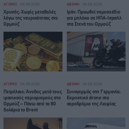
ΑΓΟΡΕΣ
06.08.2026
ΔΙΕΘΝΗ
06.08.2026
Χρυσός: Χωρίς μεταβολές
Ιράν: Προωθεί νομοσχέδιο
λόγω της νευρικότητας στο
για μπλόκο σε ΗΠΑ-Ισραήλ
Ορμούζ
στα Στενά του Ορμούζ
ΑΓΟΡΕΣ
06.08.2026
ΔΙΕΘΝΗ
06.08.2026
Πετρέλαιο: Άνοδος μετά τους
Συναγερμός στη Γερμανία:
ιρανικούς περιορισμούς στο
Εκρηκτικό drone στο
Ορμούζ – Πάνω από τα 80
αεροδρόμιο της Λειψίας
δολάρια το Brent