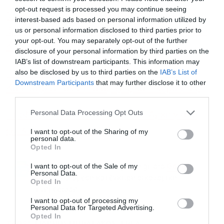
opt-out request is processed you may continue seeing
Voucher 2.250 ευρώ για ανέργους: Πώς
interest-based ads based on personal information utilized by
us or personal information disclosed to third parties prior to
βρίσκουν οι δικαιούχοι τα αποτελέσματα μέσω
your opt-out. You may separately opt-out of the further
ΚΑΥΑΣ
disclosure of your personal information by third parties on the
IAB’s list of downstream participants. This information may
also be disclosed by us to third parties on the
IAB’s List of
Η Κρήτη “δοκιμάζεται” από την ακρίβεια:
Downstream Participants
that may further disclose it to other
Κατεβάζουν ταχύτητα αφίξεις και πληρότητες
third parties.
Personal Data Processing Opt Outs
Έφοδος στον ΟΠΕΚΕΠΕ από την Αρχή για το
ξέπλυμα μαύρου χρήματος
I want to opt-out of the Sharing of my
personal data.
Opted In
I want to opt-out of the Sale of my
Ακολουθήστε το Powergame.gr στο
Google
Personal Data.
για άμεση και έγκυρη οικονομική
News
Opted In
ενημέρωση!
I want to opt-out of processing my
Personal Data for Targeted Advertising.
Opted In
TAGS:
ΓΙΑΝΝΗΣ ΜΠΡΑΤΑΚΟΣ
ΕΒΕΑ