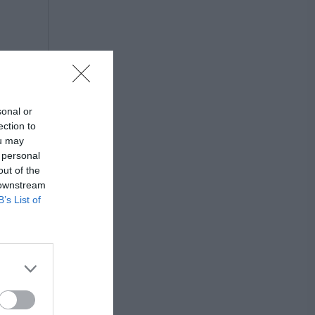
sonal or
ection to
ou may
 personal
out of the
 downstream
B’s List of