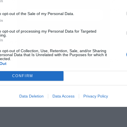
In
τοσύνης του Προέδρου. Θα κάνω ό,τι μπορώ για
α να κερδίσει ο πρώην Πρόεδρος, ο οποίος έκανε
o opt-out of the Sale of my Personal Data.
 αν υπάρξει ΣΥΡΙΖΑ την επόμενη μέρα»,
In
Αποδέχομαι τους
όρους χρήσης
*
to opt-out of processing my Personal Data for Targeted
ing.
και την πολιτική απορρήτου
In
τι θα είμαστε ενωμένοι και ενιαίοι, πως θα
Εγγραφή
o opt-out of Collection, Use, Retention, Sale, and/or Sharing
 δεν θα κάνει πλιάτσικο. Εγώ πρότεινα στον
ersonal Data that Is Unrelated with the Purposes for which it
lected.
η βάση. Δεν μπορώ να έχουμε συνέχεια διχασμό
Out
ος.
CONFIRM
Data Deletion
Data Access
Privacy Policy