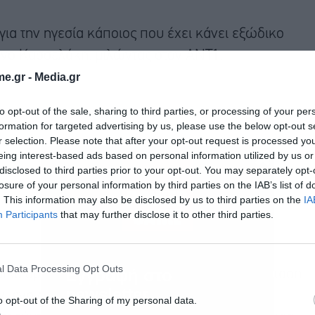
ια την ηγεσία κάποιος που έχει κάνει εξώδικο
ανο Κασσελάκη, μιλώντας στον ΑΝΤ1.
e.gr -
Media.gr
to opt-out of the sale, sharing to third parties, or processing of your per
formation for targeted advertising by us, please use the below opt-out s
r selection. Please note that after your opt-out request is processed y
eing interest-based ads based on personal information utilized by us or
disclosed to third parties prior to your opt-out. You may separately opt-
losure of your personal information by third parties on the IAB’s list of
. This information may also be disclosed by us to third parties on the
IA
Participants
that may further disclose it to other third parties.
l Data Processing Opt Outs
Εγγραφή στο
σμικά όργανα του κόμματος. Όπως κάναμε πρόταση
newsletter
γμένη από τη βάση– Κεντρική Επιτροπή του
o opt-out of the Sharing of my personal data.