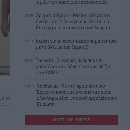
τιμών των καυσίμων αεροσκαφών
11:19
Χρηματιστήριο: Η Metlen οδηγεί την
άνοδο, στο επίκεντρο και η Helleniq
Energy μετά τα ισχυρά αποτελέσματα
11:18
Κέρδη για τα ευρωπαϊκά χρηματιστήρια
με το βλέμμα στο Ορμούζ
11:13
Τουρκία: “Οι αγορές άνθρακα να
αποκτήσουν τη θέση που τους αξίζει
στην COP31”
11:03
Χαρδαλιάς: Με το Παρατηρητήριο
Έργων αποκτούμε ένα από τα πρώτα
 09:55
ολοκληρωμένα ψηφιακά εργαλεία στην
Ευρώπη
ΟΛΕΣ ΟΙ ΕΙΔΗΣΕΙΣ