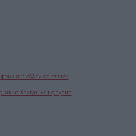
έφουν στα ελληνικά assets
 και το Χόλιγουντ τις αγαπά