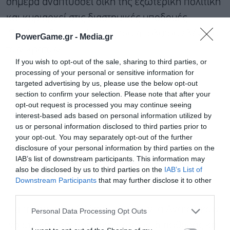
σήμερα αναπτύσσει δική της εξωτερική πολιτική
και κυριαρχεί στις διαστημικές υποδομές
(Starlink, Starship) εκτός του απόλυτου ελέγχου
PowerGame.gr -
Media.gr
των κρατών.
If you wish to opt-out of the sale, sharing to third parties, or
processing of your personal or sensitive information for
targeted advertising by us, please use the below opt-out
section to confirm your selection. Please note that after your
opt-out request is processed you may continue seeing
interest-based ads based on personal information utilized by
us or personal information disclosed to third parties prior to
your opt-out. You may separately opt-out of the further
disclosure of your personal information by third parties on the
IAB’s list of downstream participants. This information may
also be disclosed by us to third parties on the
IAB’s List of
Downstream Participants
that may further disclose it to other
third parties.
Εγγραφή στο
newsletter
Για τη ιστορία η Ολλανδική Εταιρεία Ανατολικών
Personal Data Processing Opt Outs
Ινδιών κατέρρευσε λόγω χρεών, διαφθοράς και