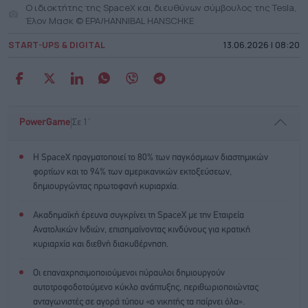
Ο ιδιοκτήτης της SpaceX και διευθύνων σύμβουλος της Tesla,
Έλον Μασκ © EPA/HANNIBAL HANSCHKE
START-UPS & DIGITAL
13.06.2026 | 08:20
|
PowerGame
Σε 1'
Η SpaceX πραγματοποιεί το 80% των παγκόσμιων διαστημικών
φορτίων και το 94% των αμερικανικών εκτοξεύσεων,
δημιουργώντας πρωτοφανή κυριαρχία.
Ακαδημαϊκή έρευνα συγκρίνει τη SpaceX με την Εταιρεία
Ανατολικών Ινδιών, επισημαίνοντας κινδύνους για κρατική
κυριαρχία και διεθνή διακυβέρνηση.
Οι επαναχρησιμοποιούμενοι πύραυλοι δημιουργούν
αυτοτροφοδοτούμενο κύκλο ανάπτυξης, περιθωριοποιώντας
ανταγωνιστές σε αγορά τύπου «ο νικητής τα παίρνει όλα».