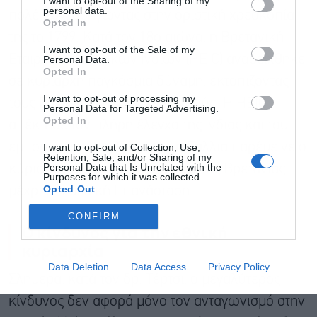
I want to opt-out of the Sharing of my
personal data.
πολέμων, οδηγώντας στην οριστική χρεοκοπία
Opted In
της το 1799. Κατά τον 18ο αιώνα, η Βρετανική
I want to opt-out of the Sale of my
Εταιρεία Ανατολικών Ινδιών (HEIC) αναδείχθηκε
Personal Data.
Αποδέχομαι τους
όρους χρήσης
*
Opted In
σε κυρίαρχη παγκόσμια δύναμη, εκτοπίζοντας
και την πολιτική απορρήτου
I want to opt-out of processing my
τους Γάλλους και τους Ολλανδούς. Η HEIC
Personal Data for Targeted Advertising.
Εγγραφή
Opted In
απέκτησε τον πλήρη έλεγχο της Ινδίας και του
εμπορίου με την Κίνα, ενώ η Γαλλία παρέμεινε ο
I want to opt-out of Collection, Use,
Retention, Sale, and/or Sharing of my
Personal Data that Is Unrelated with the
κύριος στρατιωτικός αντίπαλος της Βρετανίας
Purposes for which it was collected.
Opted Out
μέχρι τη Γαλλική Επανάσταση.
CONFIRM
Ο κίνδυνος για την εθνική
κυριαρχία
Data Deletion
Data Access
Privacy Policy
Σλημερα, κατά τον δρ. Τέρτσι, ο μεγαλύτερος
κίνδυνος δεν αφορά μόνο τον ανταγωνισμό στην