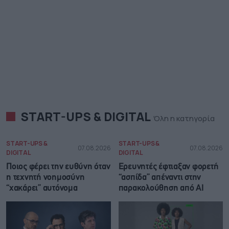
START-UPS & DIGITAL
Όλη η κατηγορία
START-UPS &
START-UPS &
07.08.2026
07.08.2026
DIGITAL
DIGITAL
Ποιος φέρει την ευθύνη όταν
Ερευνητές έφτιαξαν φορετή
η τεχνητή νοημοσύνη
“ασπίδα” απέναντι στην
“χακάρει” αυτόνομα
παρακολούθηση από AI