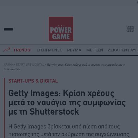
F
TRENDS:
ΕΙΣΗΓΜΕΝΕΣ
ΡΕΥΜΑ
METLEN
ΔΕΚΑΠΕΝΤΑΥ
ΑΡΧΙΚΗ
»
START-UPS & DIGITAL
»
Getty Images: Kρίση χρέους μετά το ναυάγιο της συμφωνίας με τη
Shutterstock
START-UPS & DIGITAL
Getty Images: Kρίση χρέους
μετά το ναυάγιο της συμφωνίας
με τη Shutterstock
Η Getty Images βρίσκεται υπό πίεση από τους
πιστωτές της μετά την ακύρωση της συγχώνευσης