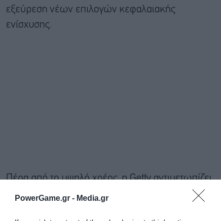
εξεύρεση νέων επιλογών κεφαλαιακής
ενίσχυσης.
Πέρα από το υψηλό χρέος, η Getty αντιμετωπίζει
και τις ευρύτερες πιέσεις που δέχεται ο κλάδος
PowerGame.gr -
Media.gr
των ψηφιακών εικόνων. Η ταχεία ανάπτυξη της