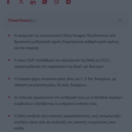
|
PowerGame
Σε 1'
Η ακύρωση της συγχώνευσης Getty Images-Shutterstock από
βρετανικές ρυθμιστικές αρχές δημιούργησε σοβαρή κρίση χρέους
για την εταιρεία.
Ο οίκος S&P υποβάθμισε την αξιολόγηση της Getty σε CCC+,
χαρακτηρίζοντας την κεφαλαιακή της δομή «μη βιώσιμη».
Η εταιρεία φέρει συνολικό χρέος άνω των 1,9 δισ. δολαρίων, με
ελάχιστη ρευστότητα μόλις 30 εκατ. δολαρίων.
Οι πιστωτές οργανώνουν την αντίδρασή τους με τη βοήθεια νομικών
συμβούλων, εξετάζοντας τις επόμενες κινήσεις τους.
Η Getty αναζητά νέες επιλογές χρηματοδότησης, ενώ αντιμετωπίζει
επιπλέον πίεση από την ανάπτυξη της τεχνητής νοημοσύνης στον
κλάδο.