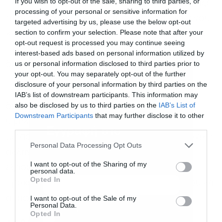
If you wish to opt-out of the sale, sharing to third parties, or
παραγωγικής τεχνητής νοημοσύνης έχει αλλάξει
processing of your personal or sensitive information for
τα δεδομένα στην αγορά οπτικού περιεχομένου,
targeted advertising by us, please use the below opt-out
section to confirm your selection. Please note that after your
καθώς εργαλεία δημιουργίας εικόνων μέσω AI
opt-out request is processed you may continue seeing
περιορίζουν την παραδοσιακή ζήτηση και
interest-based ads based on personal information utilized by
us or personal information disclosed to third parties prior to
δημιουργούν νέο ανταγωνισμό.
your opt-out. You may separately opt-out of the further
disclosure of your personal information by third parties on the
Η κρίση στη Getty Images αναδεικνύει τις
IAB’s list of downstream participants. This information may
also be disclosed by us to third parties on the
IAB’s List of
δυσκολίες που αντιμετωπίζουν εταιρείες με
Downstream Participants
that may further disclose it to other
υψηλό δανεισμό σε κλάδους οι οποίοι
third parties.
Εγγραφή στο
μετασχηματίζονται γρήγορα από την τεχνολογική
newsletter
Personal Data Processing Opt Outs
αλλαγή. Η εταιρεία καλείται πλέον να
I want to opt-out of the Sharing of my
εξασφαλίσει νέα χρηματοδότηση ή να
personal data.
Opted In
προχωρήσει σε αναδιάρθρωση, προκειμένου να
αποφύγει μια βαθύτερη κρίση ρευστότητας.
I want to opt-out of the Sale of my
Personal Data.
Αποδέχομαι τους
όρους χρήσης
*
Opted In