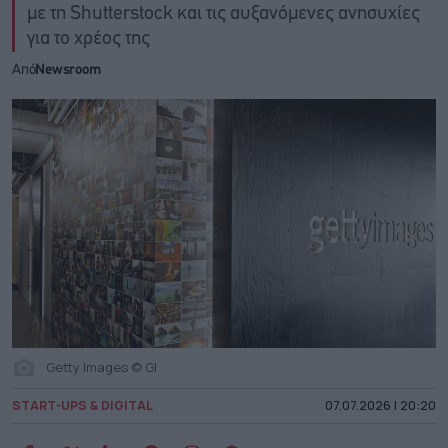
με τη Shutterstock και τις αυξανόμενες ανησυχίες
για το χρέος της
Από
Newsroom
Getty Images © GI
START-UPS & DIGITAL
07.07.2026 | 20:20