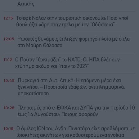
Αττικής
12:15
Το εφέ Νόλαν στην τουριστική οικονομία: Ποιο νησί
βουλιάζει χάρη στην τρέλα με την “Οδύσσεια”
12:05
Ρωσικές δυνάμεις έπληξαν φορτηγό πλοίο με όπλα
στη Μαύρη Θάλασσα
11:12
Ο Πούτιν “δοκιμάζει” το ΝΑΤΟ: Οι ΗΠΑ βλέπουν
χτύπημα ακόμα και “πριν το 2027”
10:45
Πυρκαγιά στη Δυτ. Αττική: Η επόμενη μέρα έχει
ξεκινήσει – Προστασία εδαφών, αντιπλημμυρικά,
αποκατάσταση
10:26
Πληρωμές από e-ΕΦΚΑ και ΔΥΠΑ για την περίοδο 10
έως 14 Αυγούστου: Ποιους αφορούν
10:18
Ο όμιλος ΙΟΝ του Ανδρ. Πινιατάρο είχε προβλήματα με
ιδιοκτήτες ακινήτων για καθυστερούμενα ενοίκια