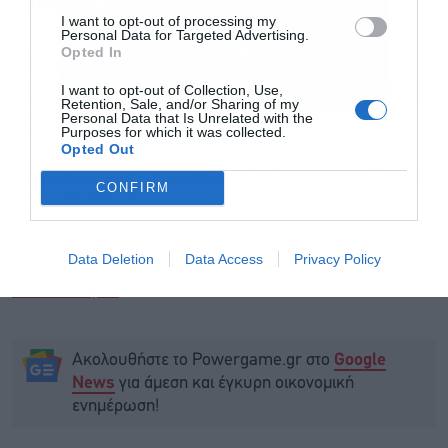
Διαβάστε επίσης
και την πολιτική απορρήτου
I want to opt-out of processing my
Personal Data for Targeted Advertising.
Εγγραφή
Opted In
Ναυάγησε η συγχώνευση Getty Images –
Shutterstock μετά το “μπλόκο” των βρετανικών
I want to opt-out of Collection, Use,
Retention, Sale, and/or Sharing of my
Personal Data that Is Unrelated with the
αρχών
Purposes for which it was collected.
Opted Out
Βρετανία: Στο μικροσκόπιο το deal Getty Images
CONFIRM
– Shutterstock
Getty Images: Αγοράζει τη Shutterstock για 3,7
Data Deletion
Data Access
Privacy Policy
δισ. δολάρια
Ακολουθήστε το Powergame.gr στο
Google
για άμεση και έγκυρη οικονομική
News
ενημέρωση!