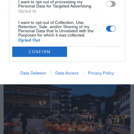
I want to opt-out of processing my
Personal Data for Targeted Advertising.
GAME OVER
22.01.2026 - 07:05
Opted In
Οι ελληνικές παρουσίες στην ομιλία
Τραμπ στο Νταβός, το μυστήριο με τα
I want to opt-out of Collection, Use,
Retention, Sale, and/or Sharing of my
αδιάθετα του ΤΑΑ και η νέα στρατηγική
Personal Data that Is Unrelated with the
Purposes for which it was collected.
ΔΕΔΔΗΕ για τις ρευματοκλοπές
Opted Out
Οι δύο Έλληνες προσκεκλημένοι στην ομιλία Τραμπ, οι νέες
CONFIRM
και οι παλιές κινήσεις για το fund του Ταμβακάκη και τα
τρένα που θα... πετάνε
NEWSROOM
Data Deletion
Data Access
Privacy Policy