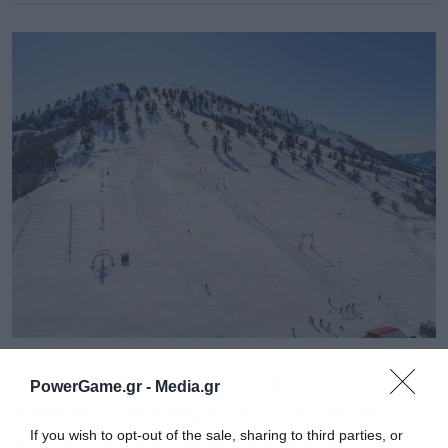
ΑΚΙΝΗΤΑ
11.02.2026 - 07:42
Οι επενδύσεις στα ελληνικά
PowerGame.gr -
Media.gr
χιονοδρομικά κέντρα και η μετατροπή
If you wish to opt-out of the sale, sharing to third parties, or
τους σε 12μηνα τουριστικά θέρετρα