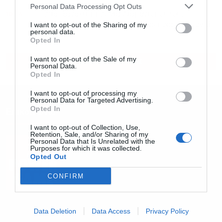
Personal Data Processing Opt Outs
10:24
Η “Εστία” ξαναχτύπησε για Διαμαντοπούλου,
I want to opt-out of the Sharing of my
Χριστοδουλάκη: “Φαντασιόπληκτο ρεπορτάζ” απαντά
personal data.
το ΠΑΣΟΚ
Opted In
I want to opt-out of the Sale of my
ΟΛΕΣ ΟΙ ΕΙΔΗΣΕΙΣ
Personal Data.
Opted In
I want to opt-out of processing my
Personal Data for Targeted Advertising.
Opted In
Επικοινωνία
I want to opt-out of Collection, Use,
Retention, Sale, and/or Sharing of my
Personal Data that Is Unrelated with the
Purposes for which it was collected.
Opted Out
CONFIRM
Email: info@powergame.gr
Data Deletion
Data Access
Privacy Policy