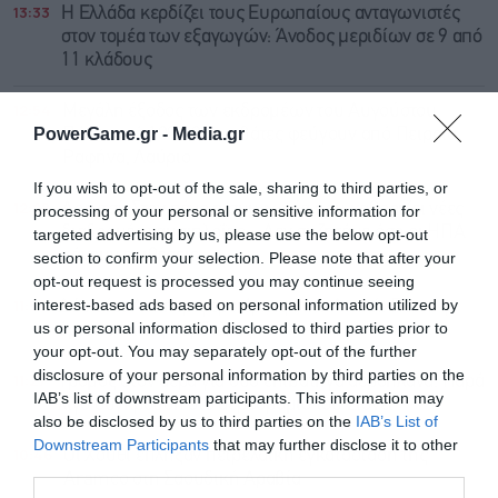
13:33
Η Ελλάδα κερδίζει τους Ευρωπαίους ανταγωνιστές
στον τομέα των εξαγωγών: Άνοδος μεριδίων σε 9 από
11 κλάδους
12:54
Μεγάλη έξοδος των εκδρομέων του Αυγούστου:
PowerGame.gr -
Media.gr
Πάνω από 100.000 επιβάτες φεύγουν από Πειραιά,
Ραφήνα, Λαύριο
If you wish to opt-out of the sale, sharing to third parties, or
12:28
Αραγτσί: Στον πάγο η συμφωνία που καθορίζει νέες
processing of your personal or sensitive information for
διαδρομές ναυσιπλοΐας – Δεν συζητάμε όσο οι ΗΠΑ
targeted advertising by us, please use the below opt-out
κάνουν επιθέσεις
section to confirm your selection. Please note that after your
opt-out request is processed you may continue seeing
interest-based ads based on personal information utilized by
11:55
Δύο νέοι Αντιπεριφερειάρχες στην Αττική: Ποιους
us or personal information disclosed to third parties prior to
όρισε ο Νίκος Χαρδαλιάς
your opt-out. You may separately opt-out of the further
disclosure of your personal information by third parties on the
11:27
Τρόμος στον αέρα για δύο επιβατηγά αεροπλάνα: Παρά
IAB’s list of downstream participants. This information may
λίγο σύγκρουση στο αεροδρόμιο του Σίδνεϊ
also be disclosed by us to third parties on the
IAB’s List of
Downstream Participants
that may further disclose it to other
10:46
Οι Χούθι έπληξαν πετρελαϊκή εγκατάσταση της
third parties.
Aramco στη Σαουδική Αραβία