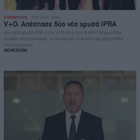
ΕΠΙΧΕΙΡΗΣΕΙΣ
31.10.2024 - 11:56
V+O: Απέσπασε δύο νέα χρυσά IPRA
Δύο νέα χρυσά IPRA στην V+O από τον διεθνή θεσμό IPRA
Golden World Awards. 14 συνολικά τα διεθνή βραβεία IPRA
της εταιρείας
NEWSROOM