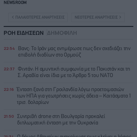
NEWSROOM
ΠΑΛΑΙΟΤΕΡΕΣ ΑΝΑΡΤΗΣΕΙΣ
ΝΕΟΤΕΡΕΣ ΑΝΑΡΤΗΣΕΙΣ
ΡΟΗ ΕΙΔΗΣΕΩΝ
ΔΗΜΟΦΙΛΗ
22:54
Βανς: Το Ιράν μας ενημέρωσε πως δεν σχεδιάζει την
επιβολή διοδίων στο Ορμούζ
22:37
Φιντάν: Η αμυντική συμφωνία με το Πακιστάν και τη
Σ. Αραβία είναι ίδια με τo Άρθρο 5 του ΝΑΤΟ
22:16
Ένταση ξανά στη Γροιλανδία λόγω προετοιμασιών
των ΗΠΑ για γεωτρήσεις χωρίς άδεια – Κοιτάσματα 1
τρισ. δολαρίων
21:50
Συντριβή drone στη Βουλγαρία προκαλεί
διπλωματική ένταση με την Ουκρανία
21:34