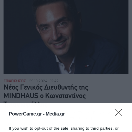
ΕΠΙΧΕΙΡΗΣΕΙΣ
29.10.2024 - 12:42
Νέος Γενικός Διευθυντής της
MINDHAUS ο Κωνσταντίνος
Τριανταφύλλης
O Κωνσταντίνος Τριανταφύλλης έχει πάνω από 20 χρόνια
PowerGame.gr -
Media.gr
εμπειρίας στο marketing και την επικοινωνία και
εξειδίκευση στον τομέα του τουρισμού
If you wish to opt-out of the sale, sharing to third parties, or
NEWSROOM