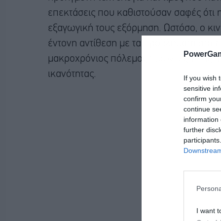
επεκτάσεις που καθιστούσαν σαφές ότι 
εξαγωγική τους εξόρμηση. Ωστόσο, ο κι
έντονη αντίθεση με τα προβλήματα στο ε
PowerGam
μακροχρόνιος πόλεμος τιμών, εξαιτίας 
ικανότητας.
If you wish 
sensitive in
confirm you
continue se
information 
further disc
participants
Downstream 
Persona
I want t