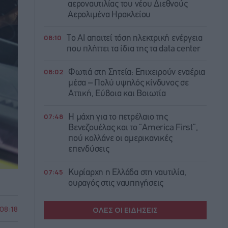
αεροναυτιλίας του νέου Διεθνούς
Αερολιμένα Ηρακλείου
08:10
Το AI απαιτεί τόση ηλεκτρική ενέργεια
που πλήττει τα ίδια της τα data center
08:02
Φωτιά στη Σητεία: Επιχειρούν εναέρια
μέσα – Πολύ υψηλός κίνδυνος σε
Αττική, Εύβοια και Βοιωτία
07:48
Η μάχη για το πετρέλαιο της
Βενεζουέλας και το “America First”,
πού κολλάνε οι αμερικανικές
επενδύσεις
07:45
Κυρίαρχη η Ελλάδα στη ναυτιλία,
ουραγός στις ναυπηγήσεις
 08:18
ΟΛΕΣ ΟΙ ΕΙΔΗΣΕΙΣ