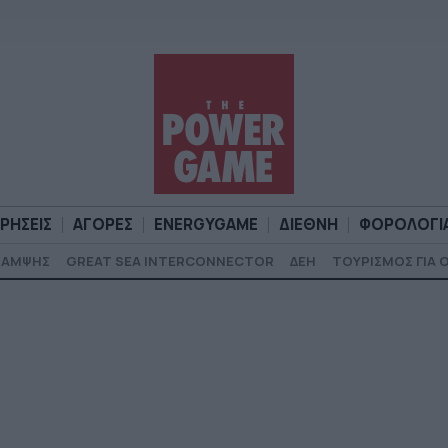
ΙΡΗΣΕΙΣ
ΑΓΟΡΕΣ
ENERGYGAME
ΔΙΕΘΝΗ
ΦΟΡΟΛΟΓΙ
ΚΑΜΨΗΣ
GREAT SEA INTERCONNECTOR
ΔΕΗ
ΤΟΥΡΙΣΜΟΣ ΓΙΑ 
Α
ΕΠΙΧΕΙΡΗΣΕΙΣ
ΑΓΟΡΕΣ
ENERGYGAME
ΔΙΕΘΝΗ
Φ