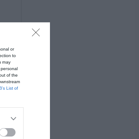
sonal or
ection to
ou may
 personal
out of the
 downstream
B’s List of