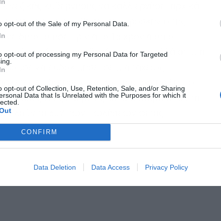
In
ης κινεζικής κυβέρνησης να καλλιεργήσει αρχικά
υνέχεια να τις προωθήσει στο προσκήνιο της
o opt-out of the Sale of my Personal Data.
In
νειδητοποίησε πριν από 15 χρόνια ότι οι
στούν τις ξένες στη βενζινοκίνηση, αλλά ότι μια
to opt-out of processing my Personal Data for Targeted
ing.
ορούσε να ευδοκιμήσει σε μια ταχέως
In
ρκετές επιδοτήσεις και λοιπή υποστήριξη. Το
o opt-out of Collection, Use, Retention, Sale, and/or Sharing
ersonal Data that Is Unrelated with the Purposes for which it
δεκάδες νέες εταιρείες και μια αγορά όπου τα
lected.
Out
αποτελούν το 60% των πωλήσεων φέτος.
CONFIRM
Data Deletion
Data Access
Privacy Policy