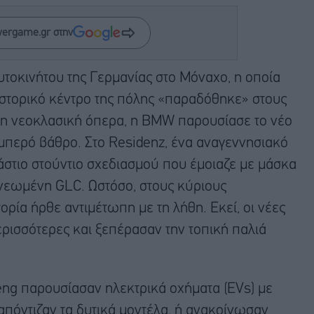
wergame.gr στην
υτοκινήτου της Γερμανίας στο Μόναχο, η οποία
ιστορικό κέντρο της πόλης «παραδόθηκε» στους
η νεοκλασική όπερα, η BMW παρουσίασε το νέο
αμπερό βάθρο. Στο Residenz, ένα αναγεννησιακό
άστιο στούντιο σχεδιασμού που έμοιαζε με μάσκα
ανεωμένη GLC. Ωστόσο, στους κύριους
ορία ήρθε αντιμέτωπη με τη λήθη. Εκεί, οι νέες
ερισσότερες και ξεπέρασαν την τοπική παλιά
eng παρουσίασαν ηλεκτρικά οχήματα (EVs) με
απόντιζαν τα δυτικά μοντέλα, ή ανακοίνωσαν