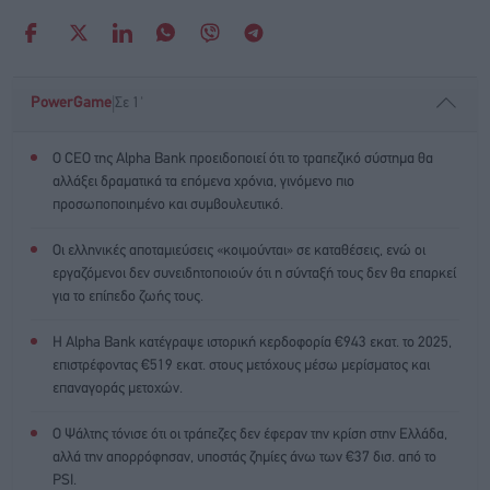
|
PowerGame
Σε 1'
Ο CEO της Alpha Bank προειδοποιεί ότι το τραπεζικό σύστημα θα
αλλάξει δραματικά τα επόμενα χρόνια, γινόμενο πιο
προσωποποιημένο και συμβουλευτικό.
Οι ελληνικές αποταμιεύσεις «κοιμούνται» σε καταθέσεις, ενώ οι
εργαζόμενοι δεν συνειδητοποιούν ότι η σύνταξή τους δεν θα επαρκεί
για το επίπεδο ζωής τους.
Η Alpha Bank κατέγραψε ιστορική κερδοφορία €943 εκατ. το 2025,
επιστρέφοντας €519 εκατ. στους μετόχους μέσω μερίσματος και
επαναγοράς μετοχών.
Ο Ψάλτης τόνισε ότι οι τράπεζες δεν έφεραν την κρίση στην Ελλάδα,
αλλά την απορρόφησαν, υποστάς ζημίες άνω των €37 δισ. από το
PSI.