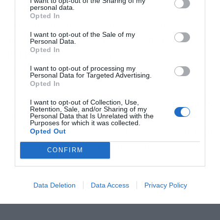
I want to opt-out of the Sharing of my
personal data.
μετοχών που απέκτησε η Τράπεζα στο πλαίσιο
Opted In
του Προγράμματος Αγοράς Ιδίων Μετοχών με
I want to opt-out of the Sale of my
αντίστοιχη μείωση μετοχικού κεφαλαίου ύψους
Personal Data.
Αποδέχομαι τους
όρους χρήσης
*
Opted In
17.115.232,47 ευρώ και τη θέσπιση νέου
και την πολιτική απορρήτου
I want to opt-out of processing my
Προγράμματος Αγοράς Ιδίων Μετοχών, με
Personal Data for Targeted Advertising.
Εγγραφή
Opted In
παροχή εξουσιοδότησης στο Διοικητικό
Συμβούλιο για την εφαρμογή του. Οι νέες αγορές
I want to opt-out of Collection, Use,
Retention, Sale, and/or Sharing of my
Personal Data that Is Unrelated with the
ιδίων μετοχών θα γίνουν σε εύρος τιμών από
Purposes for which it was collected.
Opted Out
0,29 ευρώ που είναι η τρέχουσα ονομαστική αξία
της μετοχής, μέχρι 7 ευρώ/μετοχή.
CONFIRM
Data Deletion
Data Access
Privacy Policy