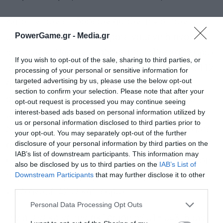
Κατόπιν των επιδόσεων αυτών, η γ.σ. των
PowerGame.gr -
Media.gr
μετόχων ενέκρινε την προτεινόμενη διανομή
55% των καθαρών κερδών, ήτοι 519 εκατ. ευρώ,
If you wish to opt-out of the sale, sharing to third parties, or
ισόποσα κατανεμημένα μεταξύ μερίσματος 0,112
processing of your personal or sensitive information for
targeted advertising by us, please use the below opt-out
ανά μετοχή και επαναγοράς μετοχών. Όπως
section to confirm your selection. Please note that after your
σημείωσε ο CEO της Τράπεζας, μέσα σε δύο
opt-out request is processed you may continue seeing
interest-based ads based on personal information utilized by
μόλις χρόνια από την επανέναρξη των
us or personal information disclosed to third parties prior to
διανομών, το σχετικό ποσό έχει τετραπλασιαστεί,
your opt-out. You may separately opt-out of the further
disclosure of your personal information by third parties on the
από 122 εκατ. το 2023 σε 519 εκατ. σήμερα,
IAB’s list of downstream participants. This information may
υπερβαίνοντας σημαντικά την αρχική υπόσχεση
also be disclosed by us to third parties on the
IAB’s List of
Downstream Participants
that may further disclose it to other
της Διοίκησης της Alpha Bank προς την αγορά
third parties.
Εγγραφή στο
για διανομή 425 εκατ. ευρώ.
newsletter
Personal Data Processing Opt Outs
Η γ.σ. ενέκρινε την ακύρωση 59.018.043 ιδίων