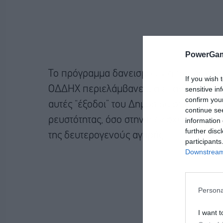
PowerGam
Το πρόγραμμα δανεισμού για το πρώτο ε
If you wish 
ΟΔΔΗΧ περιελάμβανε μία επανέκδοση ομ
sensitive in
confirm you
αυτές “έξοδοι” του Δημοσίου στις αγορ
continue se
ρευστότητας, όσο στην η ενίσχυση της 
information 
further disc
της δευτερογενούς αγοράς.
participants
Downstream 
Persona
I want t