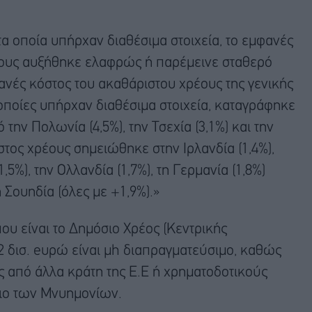
τα οποία υπήρχαν διαθέσιμα στοιχεία, το εμφανές
ους αυξήθηκε ελαφρώς ή παρέμεινε σταθερό
ανές κόστος του ακαθάριστου χρέους της γενικής
οποίες υπήρχαν διαθέσιμα στοιχεία, καταγράφηκε
την Πολωνία (4,5%), την Τσεχία (3,1%) και την
στος χρέους σημειώθηκε στην Ιρλανδία (1,4%),
%), την Ολλανδία (1,7%), τη Γερμανία (1,8%)
η Σουηδία (όλες με +1,9%).»
που είναι το Δημόσιο Χρέος (Κεντρικής
 δισ. eυρώ είναι μh διαπραγματεύσιμο, καθώς
ς από άλλα κράτη της Ε.Ε ή χρηματοδοτικούς
σιο των Μνυημονίων.