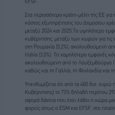
EFSF.
Στα περισσότερα κράτη-μέλη της ΕΕ για 
κόστος εξυπηρέτησης του Δημοσίου χρέ
μεταξύ 2024 και 2025.Το υψηλότερο εμφ
κυβέρνησης, μεταξύ των χωρών για τις 
στη Ρουμανία (5,2%), ακολουθούμενη από 
Ιταλία (3,0%). Το χαμηλότερο εμφανές κό
ακολουθούμενη από το Λουξεμβούργο (1,5
καθώς και τη Γαλλία, τη Φινλανδία και τ
Υπενθυμίζεται ότι από τα 400 δισ. ευρώ 
Κυβέρνησης) το 73% δηλαδή περίπου 292
αφορά δάνεια που έχει λάβει η χώρα μα
φορείς όπως ο ESM και EFSF, στο πλαί