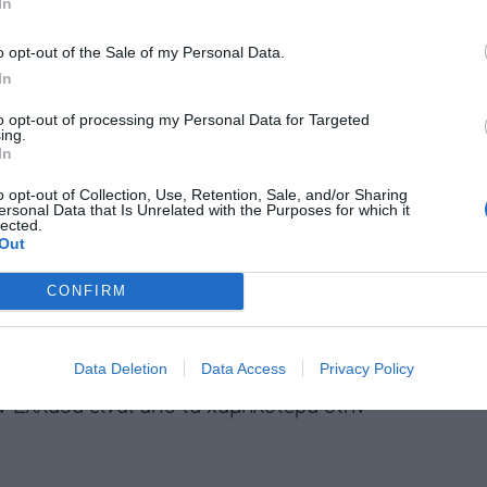
In
o opt-out of the Sale of my Personal Data.
In
to opt-out of processing my Personal Data for Targeted
ing.
ρές ομολόγων στην ευρωζώνη κινούνται υπό την
In
πρόθεση της Ευρωπαϊκής Κεντρικής Τράπεζας
o opt-out of Collection, Use, Retention, Sale, and/or Sharing
ersonal Data that Is Unrelated with the Purposes for which it
ίου σε αύξηση των επιτοκίων της κατά 0,25%, η
lected.
Out
 Είναι ενδεικτικό ότι η απόδοση του ελληνικού
κυμαίνεται στο 3,77%, και είναι μόλις 0,78%
CONFIRM
ιχου γερμανικού τίτλου.
Data Deletion
Data Access
Privacy Policy
α που δημοσιοποίησε χθες η Eurostat το κόστος
 Ελλάδα είναι από τα χαμηλότερα στην