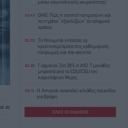
μέσω γεωπολιτικής νευρικότητας
22:43
ΟΗΕ: Πώς η τεχνητή νοημοσύνη και
τα cryptos “εξοπλίζουν” το ισλαμικό
κράτος
22:32
Το Ντουμπάι εντάσσει τα
κρυπτονομίσματα στις καθημερινές
πληρωμές και στα ακίνητα
22:20
Γερμανία: Στο 28% η AfD, 7 μονάδες
μπροστά από το CDU/CSU του
καγκελάριου Μερτς
22:12
Η Amazon ανακαλεί χιλιάδες παιχνίδια
για βρέφη
 08:30
ΟΛΕΣ ΟΙ ΕΙΔΗΣΕΙΣ