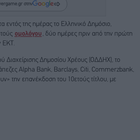
wergame.gr στην
τα εντός της ημέρας το Ελληνικό Δημόσιο,
ετούς
ομολόγου
, δύο ημέρες πριν από την πρώτη
ν ΕΚΤ.
 Διαχείρισης Δημοσίου Χρέους (ΟΔΔΗΧ), το
άπεζες Alpha Bank, Barclays, Citi, Commerzbank,
υν» την επανέκδοση του 10ετούς τίτλου, με