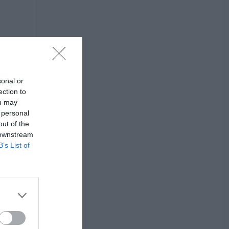
sonal or
ection to
ou may
 personal
out of the
 downstream
B’s List of