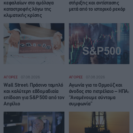
κεφαλαίων στα ομόλογα
στήριξης και αντίστασης
καταστροφής λόγω της
μετά από το ιστορικό ρεκόρ
κλιματικής κρίσης
ΑΓΟΡΕΣ
07.08.2026
ΑΓΟΡΕΣ
07.08.2026
Wall Street: Πράσινο ταμπλό
Αγωνία για το Ορμούζ και
και καλύτερη εβδομαδιαία
άνοδος στο πετρέλαιο – ΗΠΑ:
επίδοση για S&P 500 από τον
“Αναμένουμε σύντομα
Απρίλιο
συμφωνία”