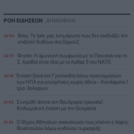
ΡΟΗ ΕΙΔΗΣΕΩΝ
ΔΗΜΟΦΙΛΗ
22:54
Βανς: Το Ιράν μας ενημέρωσε πως δεν σχεδιάζει την
επιβολή διοδίων στο Ορμούζ
22:37
Φιντάν: Η αμυντική συμφωνία με το Πακιστάν και τη
Σ. Αραβία είναι ίδια με τo Άρθρο 5 του ΝΑΤΟ
22:16
Ένταση ξανά στη Γροιλανδία λόγω προετοιμασιών
των ΗΠΑ για γεωτρήσεις χωρίς άδεια – Κοιτάσματα 1
τρισ. δολαρίων
21:50
Συντριβή drone στη Βουλγαρία προκαλεί
διπλωματική ένταση με την Ουκρανία
21:34
Ο δήμος Αθηναίων ανακοίνωσε πως κλείνει ο λόφος
Φινόπουλου λόγω κινδύνου πυρκαγιάς