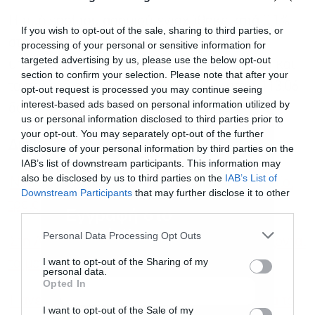
Η τιμή spot του ασημιού ενισχύθηκε κατά 0,1%
If you wish to opt-out of the sale, sharing to third parties, or
στα 36,77 δολάρια ανά ουγγιά, η πλατίνα
processing of your personal or sensitive information for
targeted advertising by us, please use the below opt-out
υποχώρησε κατά 0,2% στα 1.367,34 δολάρια και
section to confirm your selection. Please note that after your
το παλλάδιο κατέγραψε άνοδο 0,2% στα 1.113,06
opt-out request is processed you may continue seeing
interest-based ads based on personal information utilized by
δολάρια.
us or personal information disclosed to third parties prior to
your opt-out. You may separately opt-out of the further
Διαβάστε επίσης
disclosure of your personal information by third parties on the
IAB’s list of downstream participants. This information may
also be disclosed by us to third parties on the
IAB’s List of
Νέα επίθεση των Χούθι σε ελληνόκτητο πλοίο,
Downstream Participants
that may further disclose it to other
τρεις νεκροί
third parties.
Εγγραφή στο
newsletter
Personal Data Processing Opt Outs
Στη Λιβύη ο Θάνος Πλεύρης καθώς συνεχίζονται
I want to opt-out of the Sharing of my
τα μεταναστευτικά κύματα
personal data.
Opted In
Πανελλαδικές 2025: Άνοιξε η πλατφόρμα για το
I want to opt-out of the Sale of my