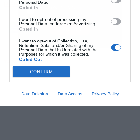
Personal Data.
μηχανογραφικό
Αποδέχομαι τους
όρους χρήσης
*
Opted In
και την πολιτική απορρήτου
I want to opt-out of processing my
Personal Data for Targeted Advertising.
Ακολουθήστε το Powergame.gr στο
Google
Εγγραφή
Opted In
για άμεση και έγκυρη οικονομική
News
ενημέρωση!
I want to opt-out of Collection, Use,
Retention, Sale, and/or Sharing of my
Personal Data that Is Unrelated with the
Purposes for which it was collected.
Opted Out
TAGS:
ΑΣΗΜΙ
ΧΡΥΣΟΣ
CONFIRM
Data Deletion
Data Access
Privacy Policy