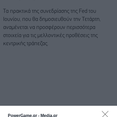
Τα πρακτικά της συνεδρίασης της Fed του
Ιουνίου, που θα δημοσιευθούν την Τετάρτη,
αναμένεται να προσφέρουν περισσότερα
στοιχεία για τις μελλοντικές προθέσεις της
κεντρικής τράπεζας.
PowerGame.gr -
Media.gr